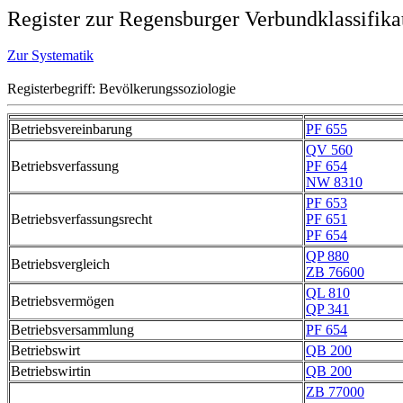
Register zur Regensburger Verbundklassifika
Zur Systematik
Registerbegriff: Bevölkerungssoziologie
Betriebsvereinbarung
PF 655
QV 560
Betriebsverfassung
PF 654
NW 8310
PF 653
Betriebsverfassungsrecht
PF 651
PF 654
QP 880
Betriebsvergleich
ZB 76600
QL 810
Betriebsvermögen
QP 341
Betriebsversammlung
PF 654
Betriebswirt
QB 200
Betriebswirtin
QB 200
ZB 77000