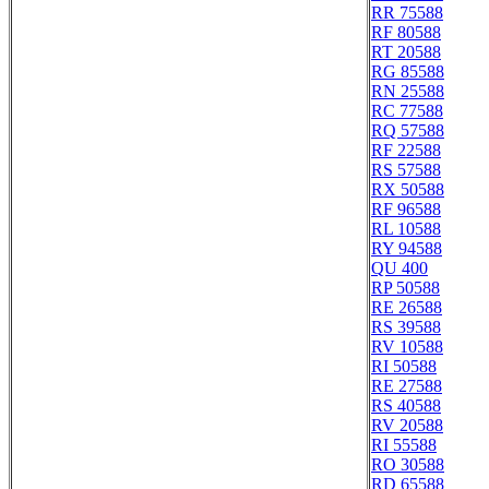
RR 75588
RF 80588
RT 20588
RG 85588
RN 25588
RC 77588
RQ 57588
RF 22588
RS 57588
RX 50588
RF 96588
RL 10588
RY 94588
QU 400
RP 50588
RE 26588
RS 39588
RV 10588
RI 50588
RE 27588
RS 40588
RV 20588
RI 55588
RO 30588
RD 65588