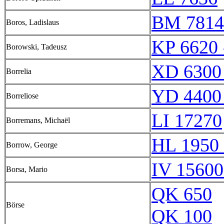
BM 7814
Boros, Ladislaus
KP 6620 
Borowski, Tadeusz
XD 6300
Borrelia
YD 4400
Borreliose
LI 17270
Borremans, Michaël
HL 1950 
Borrow, George
IV 15600
Borsa, Mario
QK 650
Börse
QK 100