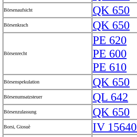
QK 650
Börsenaufsicht
QK 650
Börsenkrach
PE 620
PE 600
Börsenrecht
PE 610
QK 650
Börsenspekulation
QL 642
Börsenumsatzsteuer
QK 650
Börsenzulassung
IV 15640
Borsi, Giosuè