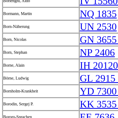
IV 15560
Borlenghi, Aldo
NQ 1835
Bormann, Martin
UN 2530
Born-Näherung
GN 3655
Born, Nicolas
NP 2406
Born, Stephan
IH 20120
Borne, Alain
GL 2915 
Börne, Ludwig
YD 7300
Bornholm-Krankheit
KK 3535
Borodin, Sergej P.
EE 7636
Bororo-Sprachen