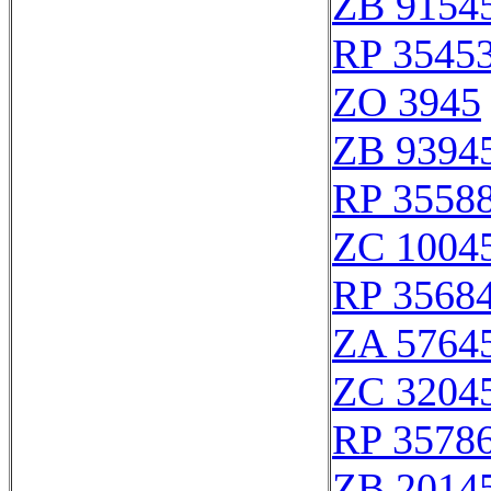
ZB 9154
RP 3545
ZO 3945
ZB 9394
RP 3558
ZC 1004
RP 3568
ZA 5764
ZC 3204
RP 3578
ZB 2014