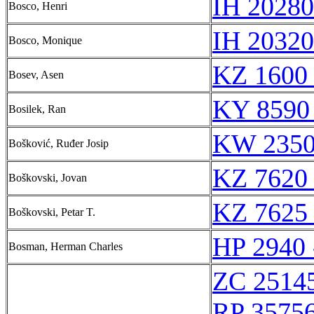
IH 20280
Bosco, Henri
IH 20320
Bosco, Monique
KZ 1600 
Bosev, Asen
KY 8590
Bosilek, Ran
KW 2350
Bošković, Ruđer Josip
KZ 7620 
Boškovski, Jovan
KZ 7625 
Boškovski, Petar T.
HP 2940 
Bosman, Herman Charles
ZC 2514
RP 3575