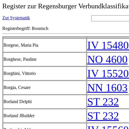
Register zur Regensburger Verbundklassifika
Zur Systematik
Registerbegriff: Bosnisch
IV 15480
Borgese, Maria Pia
NO 4600
Borghese, Pauline
IV 15520
Borghini, Vittorio
NN 1603
Borgia, Cesare
ST 232
Borland Delphi
ST 232
Borland JBuilder