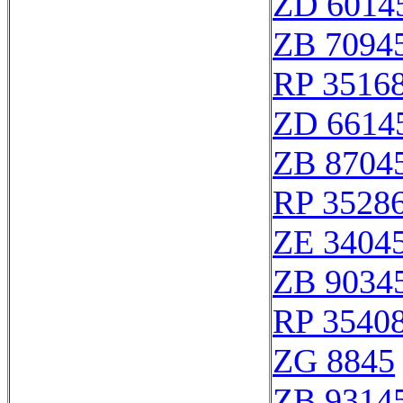
ZD 6014
ZB 7094
RP 3516
ZD 6614
ZB 8704
RP 3528
ZE 3404
ZB 9034
RP 3540
ZG 8845
ZB 9314