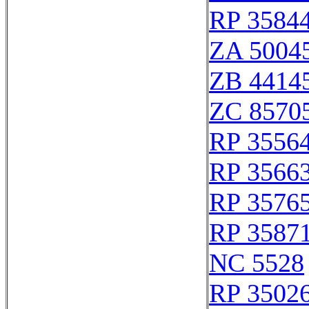
RP 3584
ZA 5004
ZB 4414
ZC 8570
RP 3556
RP 3566
RP 3576
RP 3587
NC 5528
RP 3502