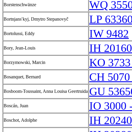
WQ 355
Borstenschwänze
LP 6336
Bortnjansʹkyj, Dmytro Stepanovyč
IW 9482
Bortolussi, Eddy
IH 20160
Bory, Jean-Louis
KO 3733
Borzymowski, Marcin
CH 5070
Bosanquet, Bernard
GU 5365
Bosboom-Toussaint, Anna Louisa Geertruida
IO 3000 
Boscán, Juan
IH 20240
Boschot, Adolphe