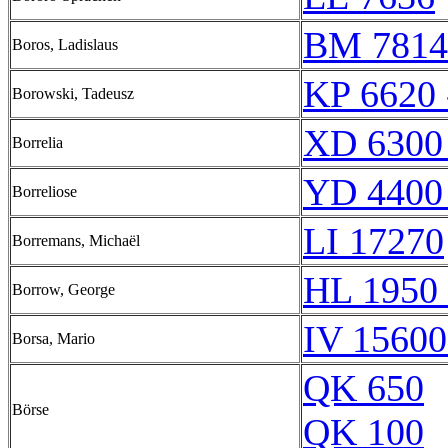
BM 7814
Boros, Ladislaus
KP 6620 
Borowski, Tadeusz
XD 6300
Borrelia
YD 4400
Borreliose
LI 17270
Borremans, Michaël
HL 1950 
Borrow, George
IV 15600
Borsa, Mario
QK 650
Börse
QK 100