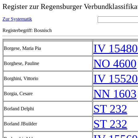
Register zur Regensburger Verbundklassifika
Zur Systematik
Registerbegriff: Bosnisch
IV 15480
Borgese, Maria Pia
NO 4600
Borghese, Pauline
IV 15520
Borghini, Vittorio
NN 1603
Borgia, Cesare
ST 232
Borland Delphi
ST 232
Borland JBuilder