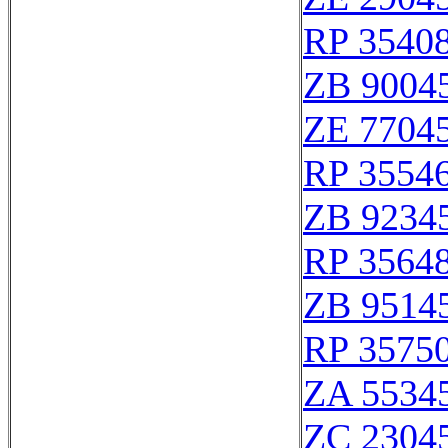
RP 3540
ZB 9004
ZE 7704
RP 3554
ZB 9234
RP 3564
ZB 9514
RP 3575
ZA 5534
ZC 2304