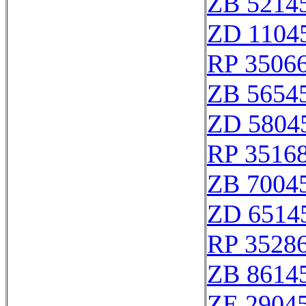
ZB 5214
ZD 1104
RP 3506
ZB 5654
ZD 5804
RP 3516
ZB 7004
ZD 6514
RP 3528
ZB 8614
ZE 2904