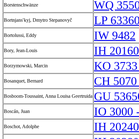
WQ 355
Borstenschwänze
LP 6336
Bortnjansʹkyj, Dmytro Stepanovyč
IW 9482
Bortolussi, Eddy
IH 20160
Bory, Jean-Louis
KO 3733
Borzymowski, Marcin
CH 5070
Bosanquet, Bernard
GU 5365
Bosboom-Toussaint, Anna Louisa Geertruida
IO 3000 
Boscán, Juan
IH 20240
Boschot, Adolphe