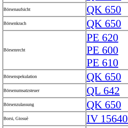
QK 650
Börsenaufsicht
QK 650
Börsenkrach
PE 620
PE 600
Börsenrecht
PE 610
QK 650
Börsenspekulation
QL 642
Börsenumsatzsteuer
QK 650
Börsenzulassung
IV 15640
Borsi, Giosuè