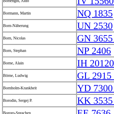
IV 15560
Borlenghi, Aldo
NQ 1835
Bormann, Martin
UN 2530
Born-Näherung
GN 3655
Born, Nicolas
NP 2406
Born, Stephan
IH 20120
Borne, Alain
GL 2915 
Börne, Ludwig
YD 7300
Bornholm-Krankheit
KK 3535
Borodin, Sergej P.
EE 7636
Bororo-Sprachen