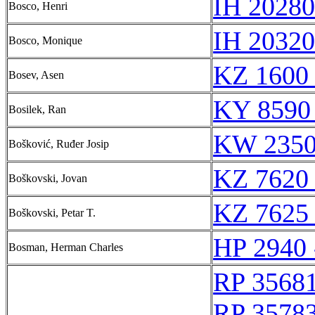
IH 20280
Bosco, Henri
IH 20320
Bosco, Monique
KZ 1600 
Bosev, Asen
KY 8590
Bosilek, Ran
KW 2350
Bošković, Ruđer Josip
KZ 7620 
Boškovski, Jovan
KZ 7625 
Boškovski, Petar T.
HP 2940 
Bosman, Herman Charles
RP 3568
RP 3578