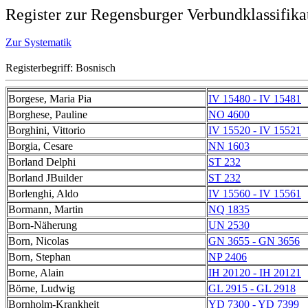
Register zur Regensburger Verbundklassifika
Zur Systematik
Registerbegriff: Bosnisch
Borgese, Maria Pia
IV 15480 - IV 15481
Borghese, Pauline
NO 4600
Borghini, Vittorio
IV 15520 - IV 15521
Borgia, Cesare
NN 1603
Borland Delphi
ST 232
Borland JBuilder
ST 232
Borlenghi, Aldo
IV 15560 - IV 15561
Bormann, Martin
NQ 1835
Born-Näherung
UN 2530
Born, Nicolas
GN 3655 - GN 3656
Born, Stephan
NP 2406
Borne, Alain
IH 20120 - IH 20121
Börne, Ludwig
GL 2915 - GL 2918
Bornholm-Krankheit
YD 7300 - YD 7399