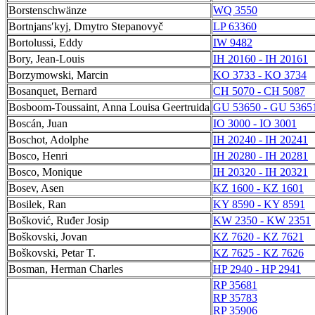
Borstenschwänze
WQ 3550
Bortnjansʹkyj, Dmytro Stepanovyč
LP 63360
Bortolussi, Eddy
IW 9482
Bory, Jean-Louis
IH 20160 - IH 20161
Borzymowski, Marcin
KO 3733 - KO 3734
Bosanquet, Bernard
CH 5070 - CH 5087
Bosboom-Toussaint, Anna Louisa Geertruida
GU 53650 - GU 5365
Boscán, Juan
IO 3000 - IO 3001
Boschot, Adolphe
IH 20240 - IH 20241
Bosco, Henri
IH 20280 - IH 20281
Bosco, Monique
IH 20320 - IH 20321
Bosev, Asen
KZ 1600 - KZ 1601
Bosilek, Ran
KY 8590 - KY 8591
Bošković, Ruđer Josip
KW 2350 - KW 2351
Boškovski, Jovan
KZ 7620 - KZ 7621
Boškovski, Petar T.
KZ 7625 - KZ 7626
Bosman, Herman Charles
HP 2940 - HP 2941
RP 35681
RP 35783
RP 35906