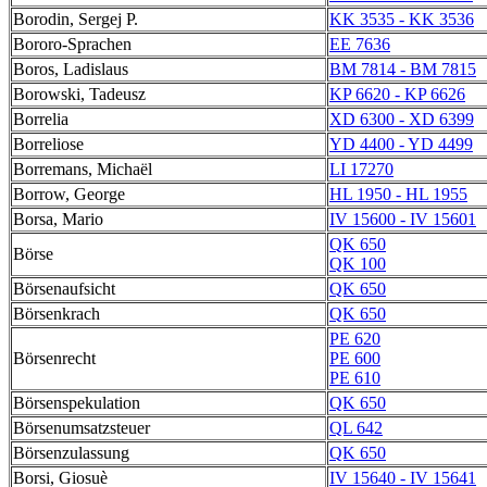
Borodin, Sergej P.
KK 3535 - KK 3536
Bororo-Sprachen
EE 7636
Boros, Ladislaus
BM 7814 - BM 7815
Borowski, Tadeusz
KP 6620 - KP 6626
Borrelia
XD 6300 - XD 6399
Borreliose
YD 4400 - YD 4499
Borremans, Michaël
LI 17270
Borrow, George
HL 1950 - HL 1955
Borsa, Mario
IV 15600 - IV 15601
QK 650
Börse
QK 100
Börsenaufsicht
QK 650
Börsenkrach
QK 650
PE 620
Börsenrecht
PE 600
PE 610
Börsenspekulation
QK 650
Börsenumsatzsteuer
QL 642
Börsenzulassung
QK 650
Borsi, Giosuè
IV 15640 - IV 15641