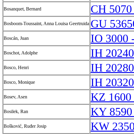
CH 5070
Bosanquet, Bernard
GU 5365
Bosboom-Toussaint, Anna Louisa Geertruida
IO 3000 
Boscán, Juan
IH 20240
Boschot, Adolphe
IH 20280
Bosco, Henri
IH 20320
Bosco, Monique
KZ 1600 
Bosev, Asen
KY 8590
Bosilek, Ran
KW 2350
Bošković, Ruđer Josip