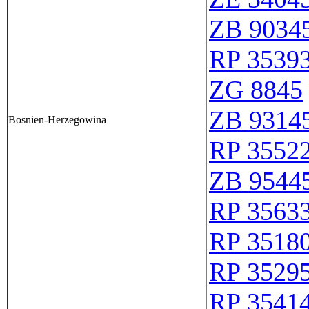
ZB 9034
RP 3539
ZG 8845
ZB 9314
Bosnien-Herzegowina
RP 3552
ZB 9544
RP 3563
RP 3518
RP 3529
RP 3541