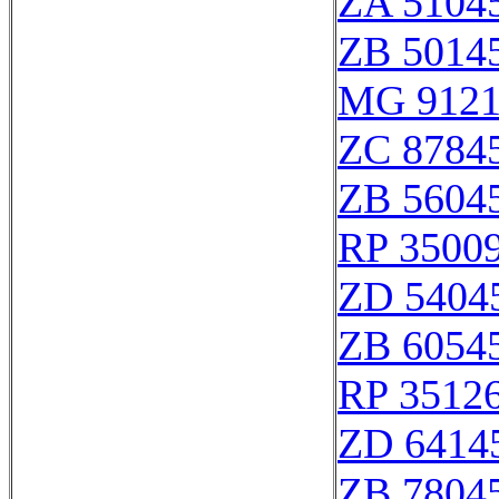
ZA 5104
ZB 5014
MG 912
ZC 8784
ZB 5604
RP 3500
ZD 5404
ZB 6054
RP 3512
ZD 6414
ZB 7804