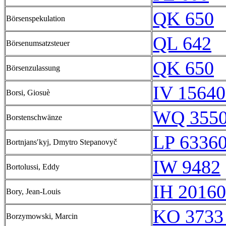
QK 650
Börsenspekulation
QL 642
Börsenumsatzsteuer
QK 650
Börsenzulassung
IV 15640
Borsi, Giosuè
WQ 355
Borstenschwänze
LP 6336
Bortnjansʹkyj, Dmytro Stepanovyč
IW 9482
Bortolussi, Eddy
IH 20160
Bory, Jean-Louis
KO 3733
Borzymowski, Marcin