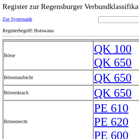
Register zur Regensburger Verbundklassifika
Zur Systematik
Registerbegriff: Botswana
QK 100
Börse
QK 650
QK 650
Börsenaufsicht
QK 650
Börsenkrach
PE 610
PE 620
Börsenrecht
PE 600