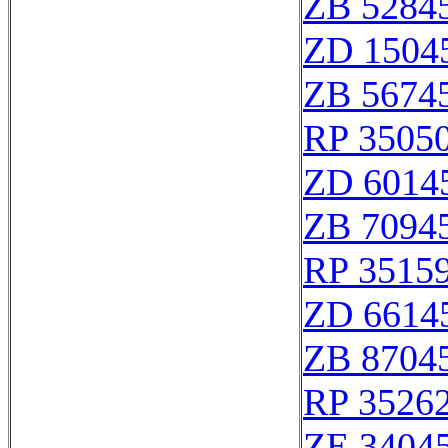
ZB 5284
ZD 1504
ZB 5674
RP 3505
ZD 6014
ZB 7094
RP 3515
ZD 6614
ZB 8704
RP 3526
ZE 3404