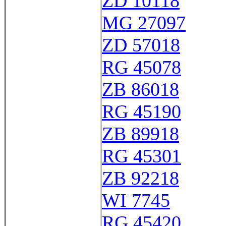
ZD 10118
MG 27097
ZD 57018
RG 45078
ZB 86018
RG 45190
ZB 89918
RG 45301
ZB 92218
WI 7745
RG 45420