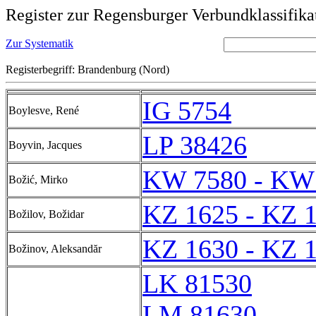
Register zur Regensburger Verbundklassifika
Zur Systematik
Registerbegriff: Brandenburg (Nord)
IG 5754
Boylesve, René
LP 38426
Boyvin, Jacques
KW 7580 - KW
Božić, Mirko
KZ 1625 - KZ 
Božilov, Božidar
KZ 1630 - KZ 
Božinov, Aleksandăr
LK 81530
LM 81630