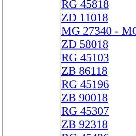
RG 45818
ZD 11018
MG 27340 - M
ZD 58018
RG 45103
ZB 86118
RG 45196
ZB 90018
RG 45307
ZB 92318