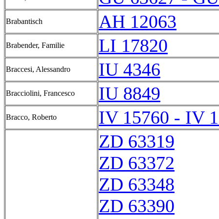
AH 12063
Brabantisch
LI 17820
Brabender, Familie
IU 4346
Braccesi, Alessandro
IU 8849
Bracciolini, Francesco
IV 15760 - IV 
Bracco, Roberto
ZD 63319
ZD 63372
ZD 63348
ZD 63390