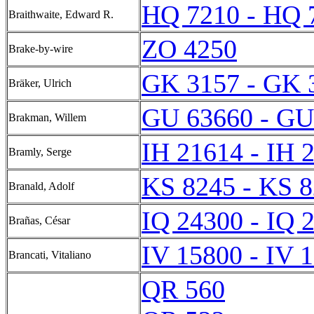
HQ 7210 - HQ 
Braithwaite, Edward R.
ZO 4250
Brake-by-wire
GK 3157 - GK 
Bräker, Ulrich
GU 63660 - GU
Brakman, Willem
IH 21614 - IH 
Bramly, Serge
KS 8245 - KS 
Branald, Adolf
IQ 24300 - IQ 
Brañas, César
IV 15800 - IV 
Brancati, Vitaliano
QR 560