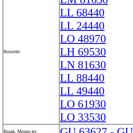
LL 68440
LL 24440
LO 48970
LH 69530
Bozzetto
LN 81630
LL 88440
LL 49440
LO 61930
LO 33530
GU 63627 - GU
Braak, Menno ter