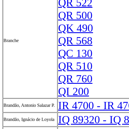
QR 522
QR 500
QK 490
QR 568
Branche
QC 130
QR 510
QR 760
QI 200
IR 4700 - IR 4
Brandão, Antonio Salazar P.
IQ 89320 - IQ 
Brandão, Ignácio de Loyola