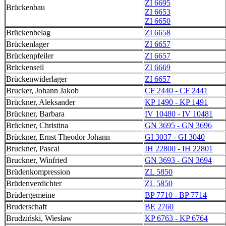
ZI 6695
Brückenbau
ZI 6653
ZI 6650
Brückenbelag
ZI 6658
Brückenlager
ZI 6657
Brückenpfeiler
ZI 6657
Brückenseil
ZI 6669
Brückenwiderlager
ZI 6657
Brucker, Johann Jakob
CF 2440 - CF 2441
Brückner, Aleksander
KP 1490 - KP 1491
Brückner, Barbara
IV 10480 - IV 10481
Brückner, Christina
GN 3695 - GN 3696
Brückner, Ernst Theodor Johann
GI 3037 - GI 3040
Bruckner, Pascal
IH 22800 - IH 22801
Bruckner, Winfried
GN 3693 - GN 3694
Brüdenkompression
ZL 5850
Brüdenverdichter
ZL 5850
Brüdergemeine
BP 7710 - BP 7714
Bruderschaft
BE 2760
Brudziński, Wiesław
KP 6763 - KP 6764