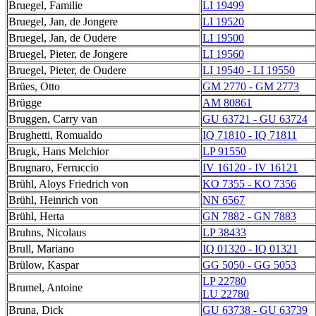
Bruegel, Familie
LI 19499
Bruegel, Jan, de Jongere
LI 19520
Bruegel, Jan, de Oudere
LI 19500
Bruegel, Pieter, de Jongere
LI 19560
Bruegel, Pieter, de Oudere
LI 19540 - LI 19550
Brües, Otto
GM 2770 - GM 2773
Brügge
AM 80861
Bruggen, Carry van
GU 63721 - GU 63724
Brughetti, Romualdo
IQ 71810 - IQ 71811
Brugk, Hans Melchior
LP 91550
Brugnaro, Ferruccio
IV 16120 - IV 16121
Brühl, Aloys Friedrich von
KO 7355 - KO 7356
Brühl, Heinrich von
NN 6567
Brühl, Herta
GN 7882 - GN 7883
Bruhns, Nicolaus
LP 38433
Brull, Mariano
IQ 01320 - IQ 01321
Brülow, Kaspar
GG 5050 - GG 5053
LP 22780
Brumel, Antoine
LU 22780
Bruna, Dick
GU 63738 - GU 63739