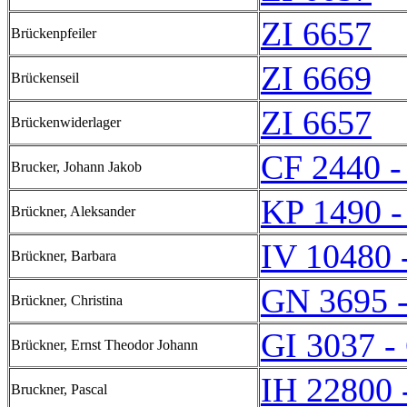
ZI 6657
Brückenpfeiler
ZI 6669
Brückenseil
ZI 6657
Brückenwiderlager
CF 2440 -
Brucker, Johann Jakob
KP 1490 -
Brückner, Aleksander
IV 10480 
Brückner, Barbara
GN 3695 
Brückner, Christina
GI 3037 -
Brückner, Ernst Theodor Johann
IH 22800 
Bruckner, Pascal