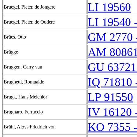
LI 19560
Bruegel, Pieter, de Jongere
LI 19540 
Bruegel, Pieter, de Oudere
GM 2770 
Brües, Otto
AM 8086
Brügge
GU 63721
Bruggen, Carry van
IQ 71810 
Brughetti, Romualdo
LP 91550
Brugk, Hans Melchior
IV 16120 
Brugnaro, Ferruccio
KO 7355 
Brühl, Aloys Friedrich von