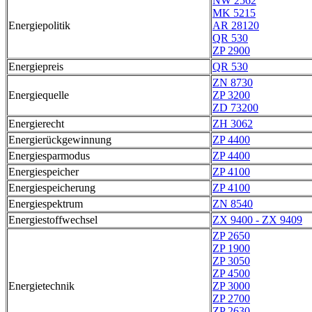
NW 2562
MK 5215
Energiepolitik
AR 28120
QR 530
ZP 2900
Energiepreis
QR 530
ZN 8730
Energiequelle
ZP 3200
ZD 73200
Energierecht
ZH 3062
Energierückgewinnung
ZP 4400
Energiesparmodus
ZP 4400
Energiespeicher
ZP 4100
Energiespeicherung
ZP 4100
Energiespektrum
ZN 8540
Energiestoffwechsel
ZX 9400 - ZX 9409
ZP 2650
ZP 1900
ZP 3050
ZP 4500
Energietechnik
ZP 3000
ZP 2700
ZP 2630