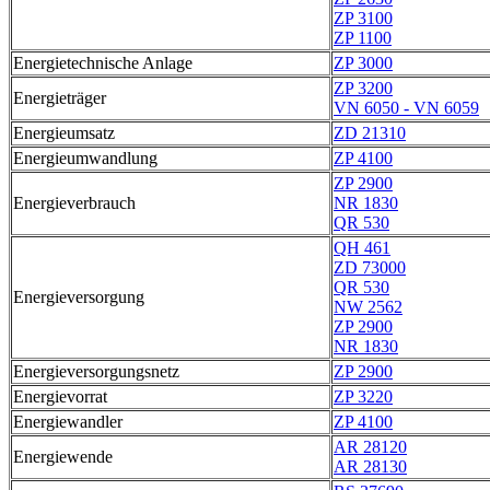
ZP 3100
ZP 1100
Energietechnische Anlage
ZP 3000
ZP 3200
Energieträger
VN 6050 - VN 6059
Energieumsatz
ZD 21310
Energieumwandlung
ZP 4100
ZP 2900
Energieverbrauch
NR 1830
QR 530
QH 461
ZD 73000
QR 530
Energieversorgung
NW 2562
ZP 2900
NR 1830
Energieversorgungsnetz
ZP 2900
Energievorrat
ZP 3220
Energiewandler
ZP 4100
AR 28120
Energiewende
AR 28130