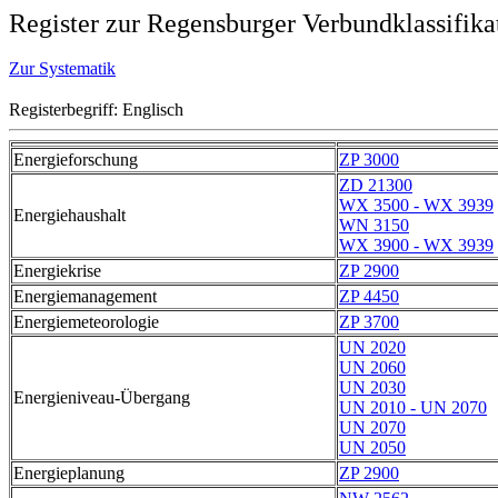
Register zur Regensburger Verbundklassifika
Zur Systematik
Registerbegriff: Englisch
Energieforschung
ZP 3000
ZD 21300
WX 3500 - WX 3939
Energiehaushalt
WN 3150
WX 3900 - WX 3939
Energiekrise
ZP 2900
Energiemanagement
ZP 4450
Energiemeteorologie
ZP 3700
UN 2020
UN 2060
UN 2030
Energieniveau-Übergang
UN 2010 - UN 2070
UN 2070
UN 2050
Energieplanung
ZP 2900