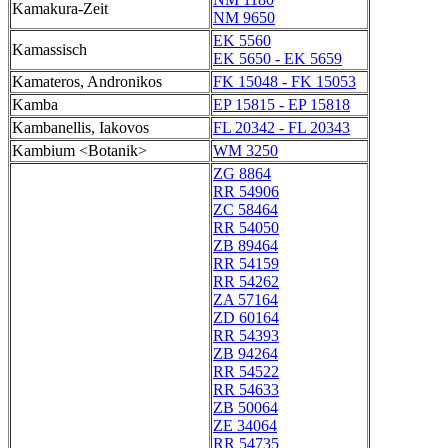
Kamakura-Zeit
NM 9650
EK 5560
Kamassisch
EK 5650 - EK 5659
Kamateros, Andronikos
FK 15048 - FK 15053
Kamba
EP 15815 - EP 15818
Kambanellis, Iakovos
FL 20342 - FL 20343
Kambium <Botanik>
WM 3250
ZG 8864
RR 54906
ZC 58464
RR 54050
ZB 89464
RR 54159
RR 54262
ZA 57164
ZD 60164
RR 54393
ZB 94264
RR 54522
RR 54633
ZB 50064
ZE 34064
RR 54735