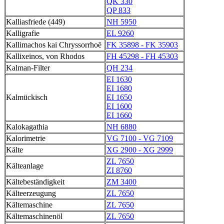
QK 330
QP 833
Kalliasfriede (449)
NH 5950
Kalligrafie
EL 9260
Kallimachos kai Chryssorrhoē
FK 35898 - FK 35903
Kallixeinos, von Rhodos
FH 45298 - FH 45303
Kalman-Filter
QH 234
EI 1630
EI 1680
Kalmückisch
EI 1650
EI 1600
EI 1660
Kalokagathia
NH 6880
Kalorimetrie
VG 7100 - VG 7109
Kälte
XG 2900 - XG 2999
ZL 7650
Kälteanlage
ZI 8760
Kältebeständigkeit
ZM 3400
Kälteerzeugung
ZL 7650
Kältemaschine
ZL 7650
Kältemaschinenöl
ZL 7650