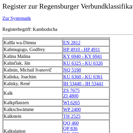
Register zur Regensburger Verbundklassifika
Zur Systematik
Registerbegriff: Kambodscha
Kalīla wa-Dimna
EN 2812
Kalimugogo, Godfrey
HP 4910 - HP 4911
Kalina Malina
KY 6940 - KY 6941
Kalinčiak, Ján
KU 6325 - KU 6326
Kalinin, Michail Ivanovič
NQ 5190
Kalinka, Joachim
KU 6360 - KU 6361
Kalisky, René
IH 53440 - IH 53441
ZS 7675
Kalk
ZI 4800
Kalkpflanzen
WI 6265
Kalkschwämme
WP 2400
Kalkstein
TH 2525
QQ 460
QP 836
Kalkulation