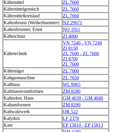
Kältemittel
ZL 7660
Kältemittelgemisch
ZL 7660
Kältemittelkreislauf
ZL 7660
Kaltenbrunn (Weiherhammer)
NZ 29671
Kaltenbrunner, Ernst
NQ 1911
Kälteschutz
ZI 4060
VN 7240 - VN 7249
ZI 8150
Kältetechnik
ZL 7600 - ZL 7660
ZI 8700
ZL 7600
Kälteträger
ZL 7600
Kaltgasmaschine
ZL 7650
Kalthaus
WL 9965
Kaltmassivumformen
ZM 8280
Kaltneker, Hans
GM 4039 - GM 4040
Kaltumformen
ZM 8290
Kaltwalzwerk
QR 522
Kalydon
LF 2370
Kam
EP 15810 - EP 15813
NM 1180