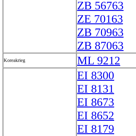
ZB 56763
ZE 70163
ZB 70963
ZB 87063
ML 9212
Koreakrieg
EI 8300
EI 8131
EI 8673
EI 8652
EI 8179