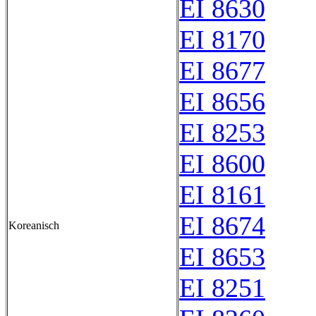
EI 8630
EI 8170
EI 8677
EI 8656
EI 8253
EI 8600
EI 8161
EI 8674
Koreanisch
EI 8653
EI 8251