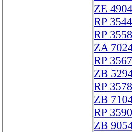
ZE 490
RP 354
RP 355
ZA 702
RP 356
ZB 529
RP 357
ZB 710
RP 359
ZB 905