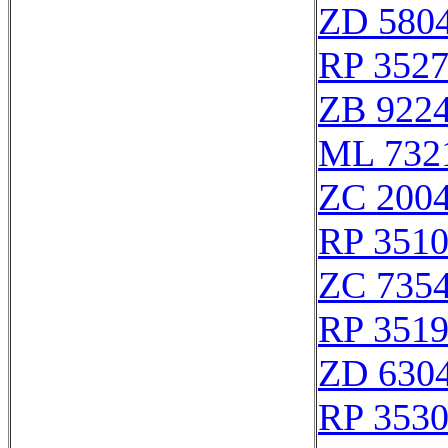
ZD 580
RP 352
ZB 922
ML 732
ZC 200
RP 351
ZC 735
RP 351
ZD 630
RP 353