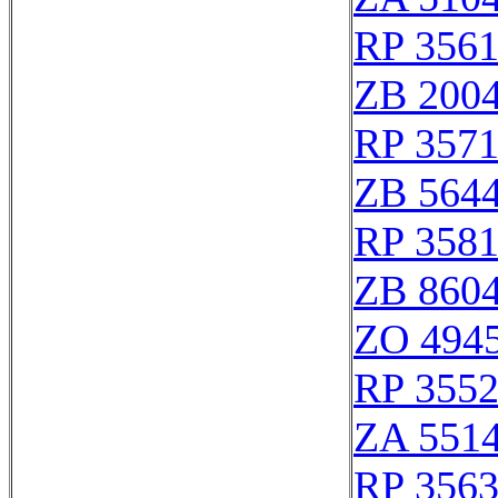
RP 356
ZB 200
RP 357
ZB 564
RP 358
ZB 860
ZO 494
RP 355
ZA 551
RP 356