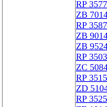
RP 357
ZB 701
RP 358
ZB 901
ZB 952
RP 350
ZC 508
RP 351
ZD 510
RP 352