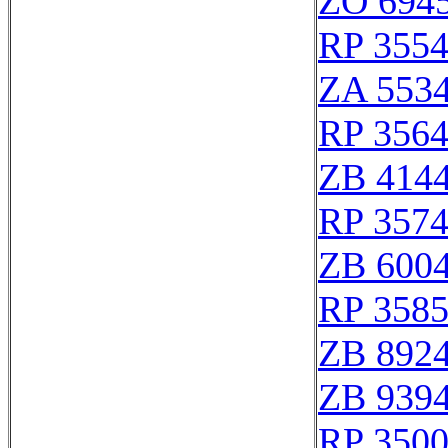
ZO 694
RP 355
ZA 553
RP 356
ZB 414
RP 357
ZB 600
RP 358
ZB 892
ZB 939
RP 350