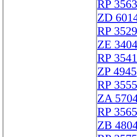
RP 356
ZD 601
RP 352
ZE 340
RP 354
ZP 4945
RP 355
ZA 570
RP 356
ZB 480