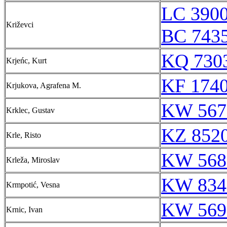
LC 3900
Križevci
BC 743
KQ 7303
Krjeńc, Kurt
KF 174
Krjukova, Agrafena M.
KW 567
Krklec, Gustav
KZ 8520
Krle, Risto
KW 568
Krleža, Miroslav
KW 834
Krmpotić, Vesna
KW 569
Krnic, Ivan