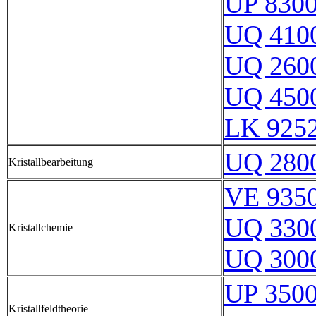
UP 830
UQ 410
UQ 260
UQ 450
LK 9252
UQ 280
Kristallbearbeitung
VE 9350
UQ 330
Kristallchemie
UQ 300
UP 350
Kristallfeldtheorie