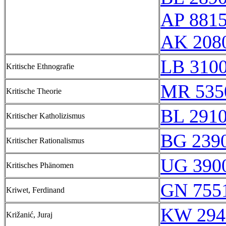
AP 881
AK 208
LB 310
Kritische Ethnografie
MR 535
Kritische Theorie
BL 291
Kritischer Katholizismus
BG 239
Kritischer Rationalismus
UG 390
Kritisches Phänomen
GN 7551
Kriwet, Ferdinand
KW 294
Križanić, Juraj