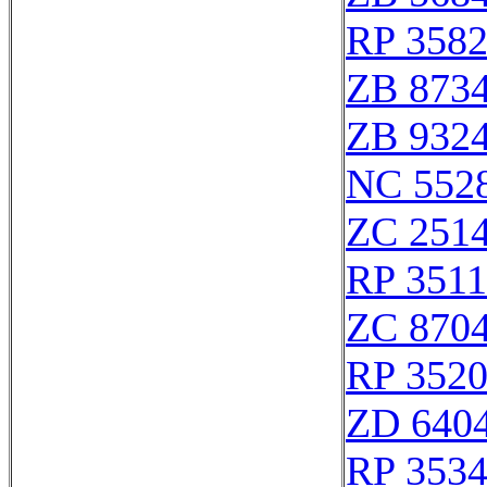
RP 358
ZB 873
ZB 932
NC 552
ZC 251
RP 351
ZC 870
RP 352
ZD 640
RP 353