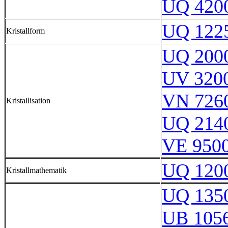
UQ 420
UQ 122
Kristallform
UQ 200
UV 320
VN 7260
Kristallisation
UQ 214
VE 9500
UQ 120
Kristallmathematik
UQ 135
UB 105