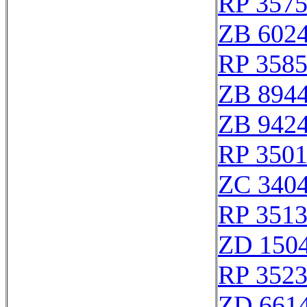
RP 357
ZB 602
RP 358
ZB 894
ZB 942
RP 350
ZC 340
RP 351
ZD 150
RP 352
ZD 661