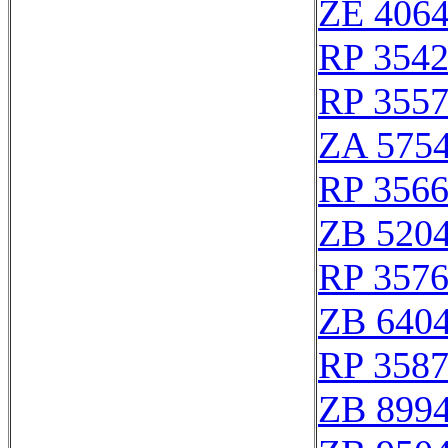
ZE 406
RP 354
RP 355
ZA 575
RP 356
ZB 520
RP 357
ZB 640
RP 358
ZB 899