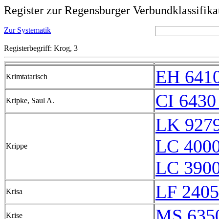
Register zur Regensburger Verbundklassifika
Zur Systematik
Registerbegriff: Krog, 3
EH 641
Krimtatarisch
CI 6430
Kripke, Saul A.
LK 9279
LC 4000
Krippe
LC 3900
LF 2405
Krisa
MS 635
Krise