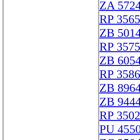
ZA 572
RP 356
ZB 501
RP 357
ZB 605
RP 358
ZB 896
ZB 944
RP 350
PU 455