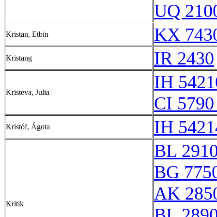
UQ 210
KX 7430
Kristan, Etbin
IR 2430
Kristang
IH 5421
Kristeva, Julia
CI 5790
IH 5421
Kristóf, Ágota
BL 291
BG 775
AK 285
Kritik
BL 289