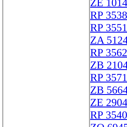
ZE 101
RP 353
RP 355
ZA 512
RP 356
ZB 210
RP 357
ZB 566
ZE 290
RP 354