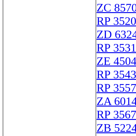
ZC 857
RP 352
ZD 632
RP 353
ZE 450
RP 354
RP 355
ZA 601
RP 356
ZB 522