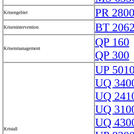
PR 280
Krisengebiet
BT 206
Krisenintervention
QP 160
Krisenmanagement
QP 300
UP 501
UQ 340
UQ 241
UQ 310
UQ 430
Kristall