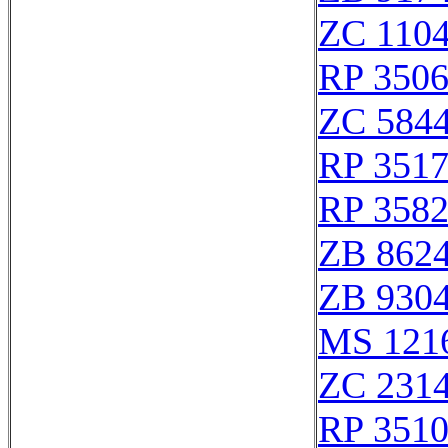
ZC 110
RP 350
ZC 584
RP 351
RP 358
ZB 862
ZB 930
MS 121
ZC 231
RP 351