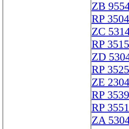
ZB 955
RP 350
ZC 531
RP 351
ZD 530
RP 352
ZE 230
RP 353
RP 355
ZA 530