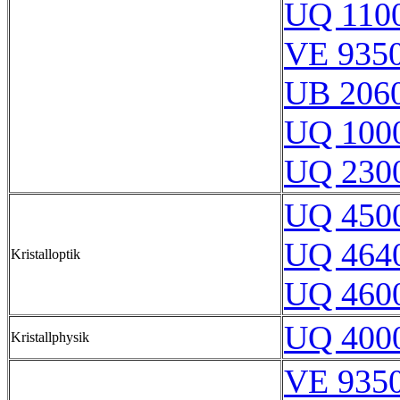
UQ 110
VE 9350
UB 206
UQ 100
UQ 230
UQ 450
UQ 464
Kristalloptik
UQ 460
UQ 400
Kristallphysik
VE 9350