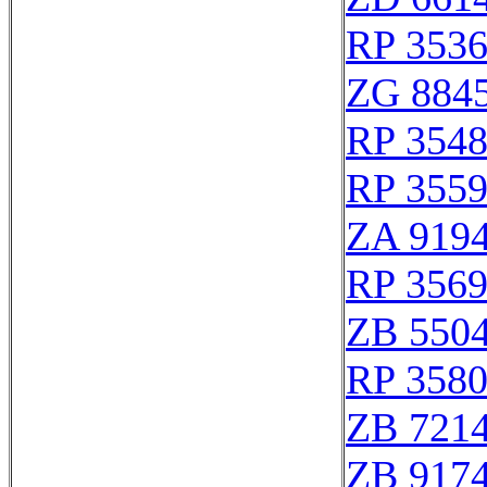
RP 353
ZG 884
RP 354
RP 355
ZA 919
RP 356
ZB 550
RP 358
ZB 721
ZB 917