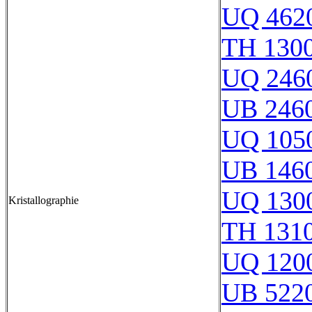
UQ 462
TH 130
UQ 246
UB 246
UQ 105
UB 146
UQ 130
Kristallographie
TH 131
UQ 120
UB 522