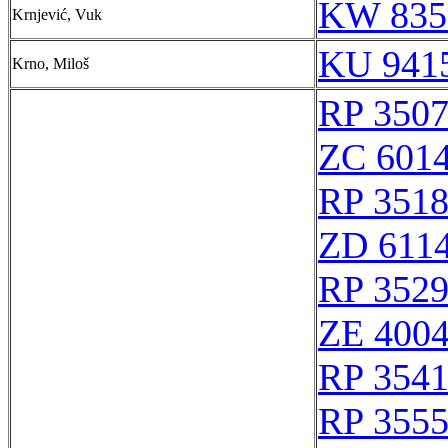
KW 835
Krnjević, Vuk
KU 9415
Krno, Miloš
RP 350
ZC 601
RP 351
ZD 611
RP 352
ZE 400
RP 354
RP 355