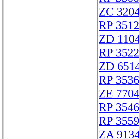
ZC 320
RP 351
ZD 110
RP 352
ZD 651
RP 353
ZE 770
RP 354
RP 355
ZA 913