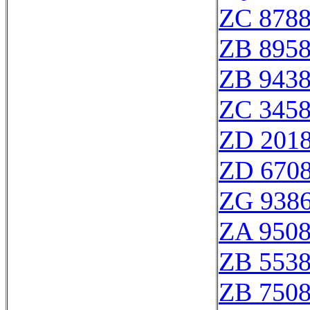
ZC 878
ZB 895
ZB 943
ZC 345
ZD 201
ZD 670
ZG 938
ZA 950
ZB 553
ZB 750