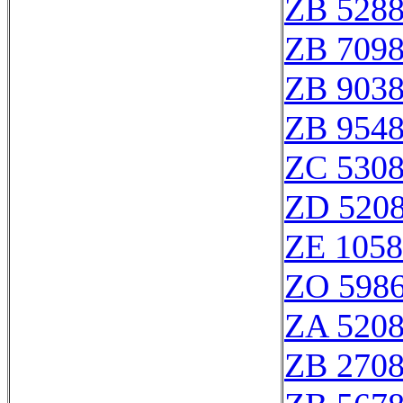
ZB 528
ZB 709
ZB 903
ZB 954
ZC 530
ZD 520
ZE 105
ZO 598
ZA 520
ZB 270