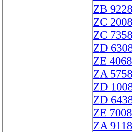
ZB 922
ZC 200
ZC 735
ZD 630
ZE 406
ZA 575
ZD 100
ZD 643
ZE 700
ZA 911