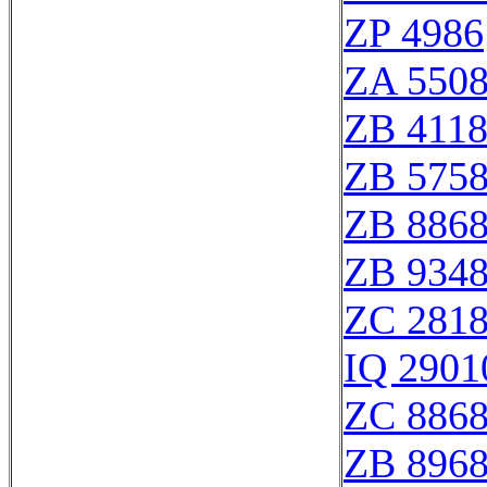
ZP 4986
ZA 550
ZB 411
ZB 575
ZB 886
ZB 934
ZC 281
IQ 2901
ZC 886
ZB 896