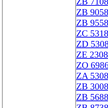
ZB 710
ZB 905
ZB 955
ZC 531
ZD 530
ZE 230
ZO 698
ZA 530
ZB 300
ZB 568
ZB 873