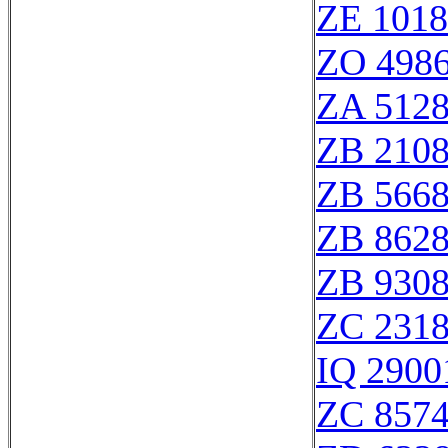
ZE 101
ZO 498
ZA 512
ZB 210
ZB 566
ZB 862
ZB 930
ZC 231
IQ 2900
ZC 857