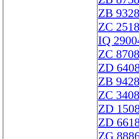
ZB 932
ZC 251
IQ 2900
ZC 870
ZD 640
ZB 942
ZC 340
ZD 150
ZD 661
ZG 888