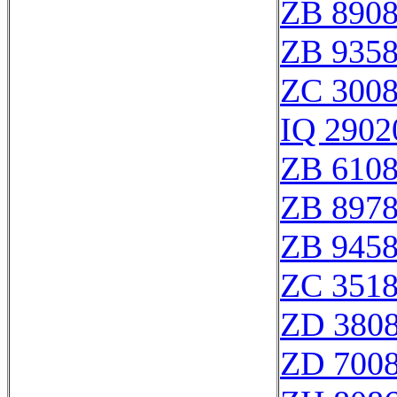
ZB 890
ZB 935
ZC 300
IQ 2902
ZB 610
ZB 897
ZB 945
ZC 351
ZD 380
ZD 700