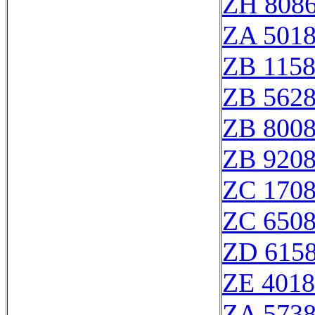
ZH 808
ZA 501
ZB 115
ZB 562
ZB 800
ZB 920
ZC 170
ZC 650
ZD 615
ZE 401
ZA 573