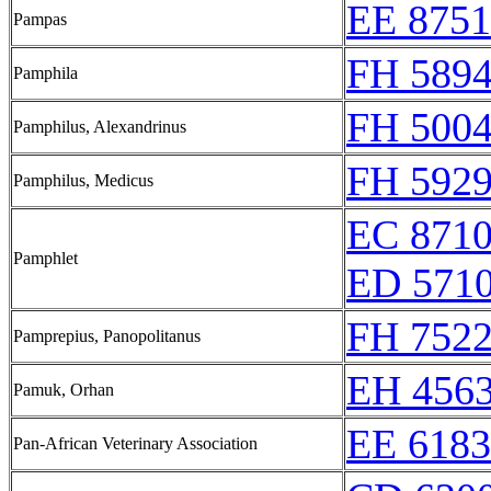
EE 8751
Pampas
FH 5894
Pamphila
FH 5004
Pamphilus, Alexandrinus
FH 5929
Pamphilus, Medicus
EC 871
Pamphlet
ED 571
FH 7522
Pamprepius, Panopolitanus
EH 4563
Pamuk, Orhan
EE 6183
Pan-African Veterinary Association