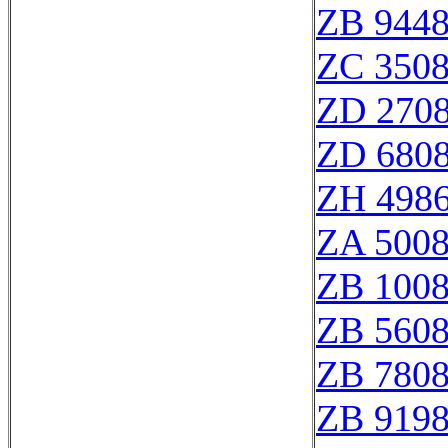
ZB 944
ZC 350
ZD 270
ZD 680
ZH 498
ZA 500
ZB 100
ZB 560
ZB 780
ZB 919