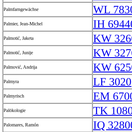
WL 783
Palmfarngewächse
IH 6944
Palmier, Jean-Michel
KW 326
Palmotić, Jaketa
KW 327
Palmotić, Junije
KW 625
Palmović, Andrija
LF 3020
Palmyra
EM 6700
Palmyrisch
TK 108
Palökologie
IQ 3280
Palomares, Ramón