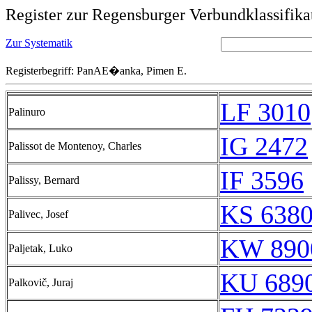
Register zur Regensburger Verbundklassifika
Zur Systematik
Registerbegriff: PanAE�anka, Pimen E.
LF 3010
Palinuro
IG 2472
Palissot de Montenoy, Charles
IF 3596
Palissy, Bernard
KS 6380
Palivec, Josef
KW 890
Paljetak, Luko
KU 6890
Palkovič, Juraj