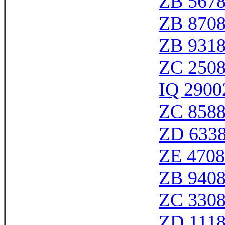
ZB 567
ZB 870
ZB 931
ZC 250
IQ 2900
ZC 858
ZD 633
ZE 470
ZB 940
ZC 330
ZD 111