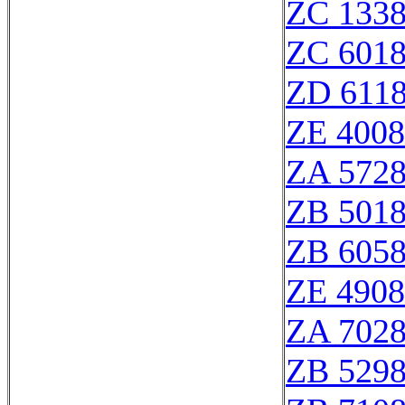
ZC 133
ZC 601
ZD 611
ZE 400
ZA 572
ZB 501
ZB 605
ZE 490
ZA 702
ZB 529