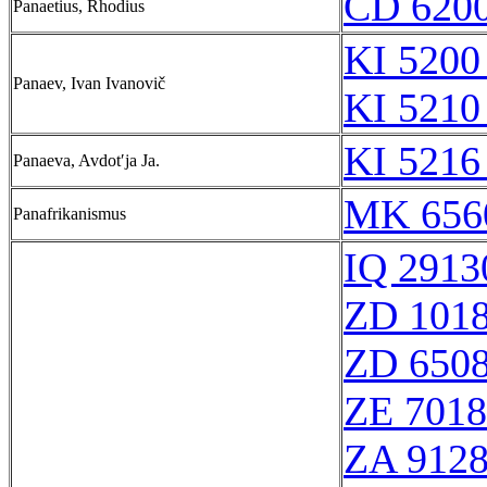
CD 6200
Panaetius, Rhodius
KI 5200
Panaev, Ivan Ivanovič
KI 5210
KI 5216
Panaeva, Avdotʹja Ja.
MK 656
Panafrikanismus
IQ 2913
ZD 101
ZD 650
ZE 701
ZA 912