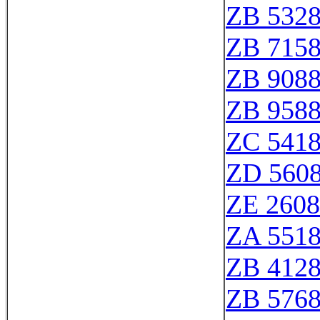
ZB 532
ZB 715
ZB 908
ZB 958
ZC 541
ZD 560
ZE 260
ZA 551
ZB 412
ZB 576