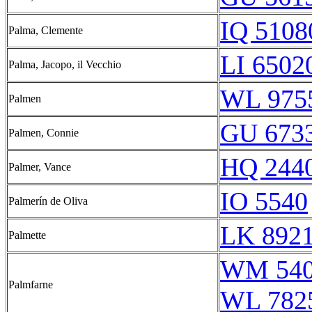
IQ 5108
Palma, Clemente
LI 6502
Palma, Jacopo, il Vecchio
WL 975
Palmen
GU 6733
Palmen, Connie
HQ 2440
Palmer, Vance
IO 5540
Palmerín de Oliva
LK 892
Palmette
WM 54
Palmfarne
WL 782