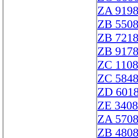
ZA 919
ZB 550
ZB 721
ZB 917
ZC 110
ZC 584
ZD 601
ZE 340
ZA 570
ZB 480