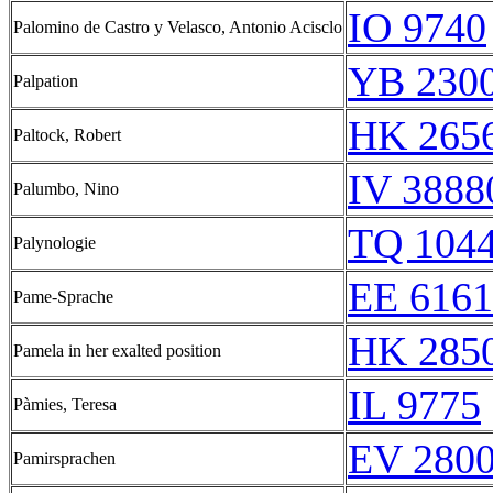
IO 9740
Palomino de Castro y Velasco, Antonio Acisclo
YB 2300
Palpation
HK 2656
Paltock, Robert
IV 3888
Palumbo, Nino
TQ 104
Palynologie
EE 6161
Pame-Sprache
HK 2850
Pamela in her exalted position
IL 9775
Pàmies, Teresa
EV 280
Pamirsprachen