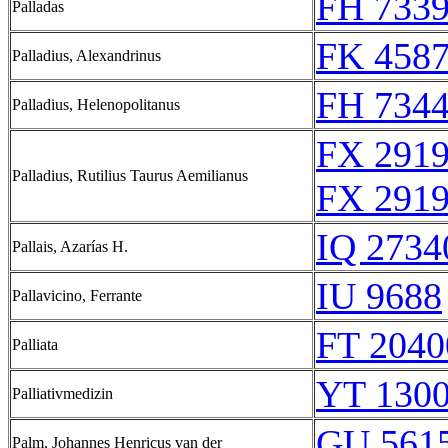
FH 7339
Palladas
FK 4587
Palladius, Alexandrinus
FH 7344
Palladius, Helenopolitanus
FX 2919
Palladius, Rutilius Taurus Aemilianus
FX 2919
IQ 2734
Pallais, Azarías H.
IU 9688
Pallavicino, Ferrante
FT 2040
Palliata
YT 130
Palliativmedizin
GU 5615
Palm, Johannes Henricus van der