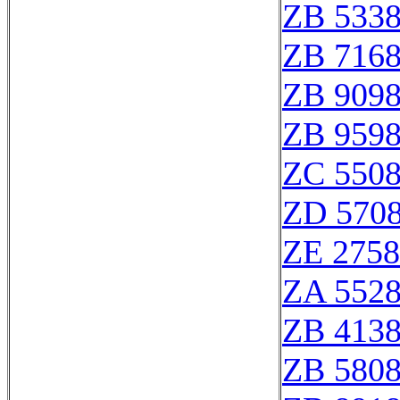
ZB 533
ZB 716
ZB 909
ZB 959
ZC 550
ZD 570
ZE 275
ZA 552
ZB 413
ZB 580