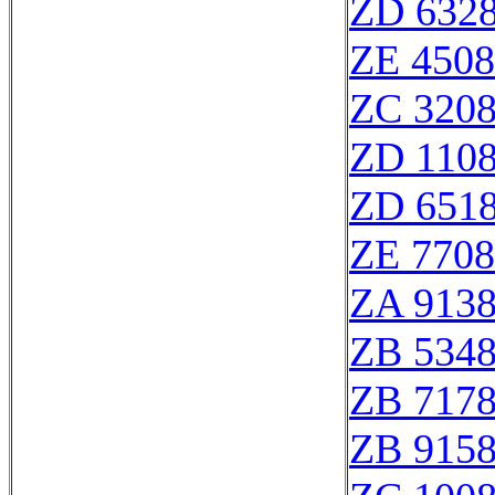
ZD 632
ZE 450
ZC 320
ZD 110
ZD 651
ZE 770
ZA 913
ZB 534
ZB 717
ZB 915