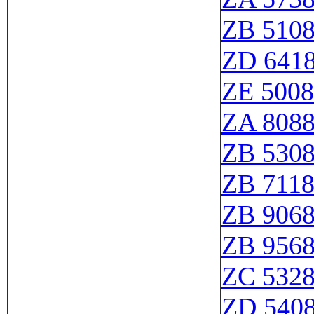
ZB 510
ZD 641
ZE 500
ZA 808
ZB 530
ZB 711
ZB 906
ZB 956
ZC 532
ZD 540