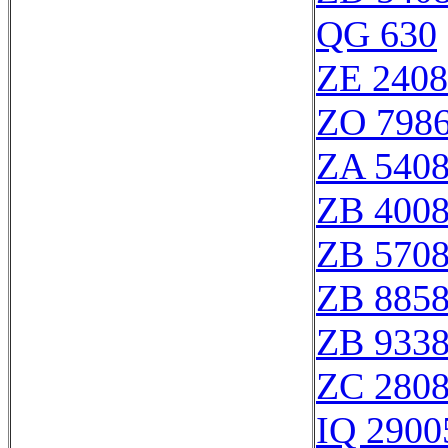
QG 630
ZE 240
ZO 798
ZA 540
ZB 400
ZB 570
ZB 885
ZB 933
ZC 280
IQ 2900