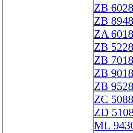
ZB 602
ZB 894
ZA 601
ZB 522
ZB 701
ZB 901
ZB 952
ZC 508
ZD 510
ML 943