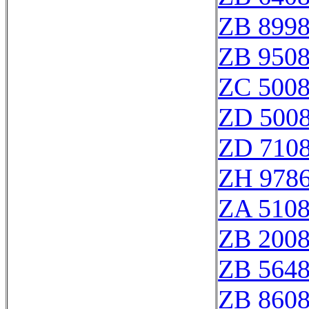
ZB 899
ZB 950
ZC 500
ZD 500
ZD 710
ZH 978
ZA 510
ZB 200
ZB 564
ZB 860