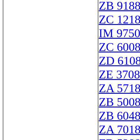
ZB 918
ZC 121
IM 975
ZC 600
ZD 610
ZE 370
ZA 571
ZB 500
ZB 604
ZA 701