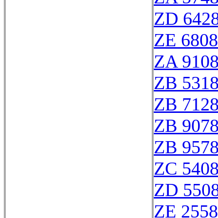
ZD 642
ZE 680
ZA 910
ZB 531
ZB 712
ZB 907
ZB 957
ZC 540
ZD 550
ZE 255