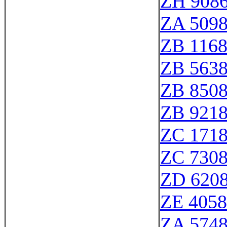
ZH 908
ZA 509
ZB 116
ZB 563
ZB 850
ZB 921
ZC 171
ZC 730
ZD 620
ZE 405
ZA 574