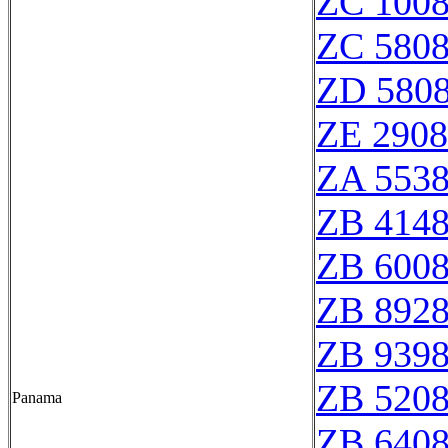
ZC 100
ZC 580
ZD 580
ZE 290
ZA 553
ZB 414
ZB 600
ZB 892
ZB 939
ZB 520
Panama
ZB 640