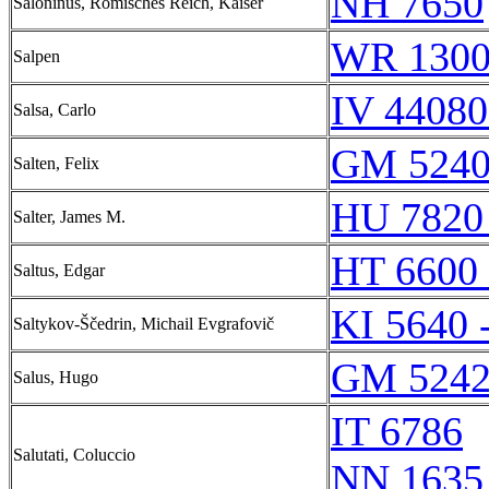
NH 7650
Saloninus, Römisches Reich, Kaiser
WR 130
Salpen
IV 44080
Salsa, Carlo
GM 5240
Salten, Felix
HU 7820
Salter, James M.
HT 6600 
Saltus, Edgar
KI 5640 
Saltykov-Ščedrin, Michail Evgrafovič
GM 5242
Salus, Hugo
IT 6786
Salutati, Coluccio
NN 1635