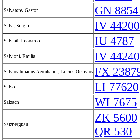
GN 8854
Salvatore, Gaston
IV 44200
Salvi, Sergio
IU 4787
Salviati, Leonardo
IV 44240
Salvioni, Emilia
FX 23879
Salvius Iulianus Aemilianus, Lucius Octavius
LI 77620
Salvo
WI 7675
Salzach
ZK 5600
Salzbergbau
QR 530