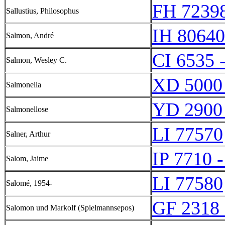
FH 72398
Sallustius, Philosophus
IH 80640
Salmon, André
CI 6535 
Salmon, Wesley C.
XD 5000
Salmonella
YD 2900
Salmonellose
LI 77570
Salner, Arthur
IP 7710 -
Salom, Jaime
LI 77580
Salomé, 1954-
GF 2318 
Salomon und Markolf (Spielmannsepos)