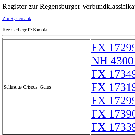
Register zur Regensburger Verbundklassifika
Zur Systematik
Registerbegriff: Sambia
FX 17299
NH 4300
FX 17349
FX 17319
Sallustius Crispus, Gaius
FX 17299
FX 1739
FX 17339