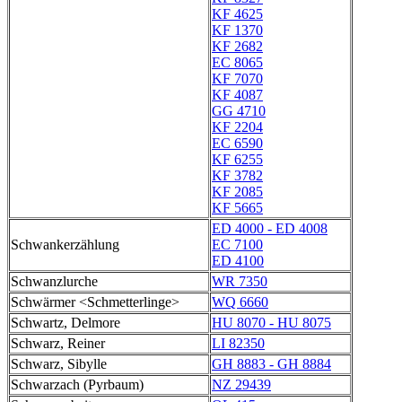
KF 4625
KF 1370
KF 2682
EC 8065
KF 7070
KF 4087
GG 4710
KF 2204
EC 6590
KF 6255
KF 3782
KF 2085
KF 5665
ED 4000 - ED 4008
Schwankerzählung
EC 7100
ED 4100
Schwanzlurche
WR 7350
Schwärmer <Schmetterlinge>
WQ 6660
Schwartz, Delmore
HU 8070 - HU 8075
Schwarz, Reiner
LI 82350
Schwarz, Sibylle
GH 8883 - GH 8884
Schwarzach (Pyrbaum)
NZ 29439