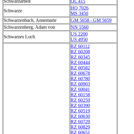
Schwarzarbeit
QL 415
HQ 7026
Schwarze
MS 3450
Schwarzenbach, Annemarie
GM 5658 - GM 5659
Schwarzenberg, Adam von
NN 5560
US 2200
Schwarzes Loch
US 4950
RZ 60112
RZ 60208
RZ 60345
RZ 60444
RZ 60582
RZ 60678
RZ 60780
RZ 60903
RZ 60041
RZ 60158
RZ 60259
RZ 60390
RZ 60519
RZ 60630
RZ 60729
RZ 60829
RZ 60651