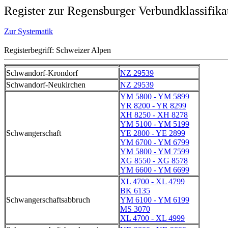
Register zur Regensburger Verbundklassifika
Zur Systematik
Registerbegriff: Schweizer Alpen
Schwandorf-Krondorf
NZ 29539
Schwandorf-Neukirchen
NZ 29539
YM 5800 - YM 5899
YR 8200 - YR 8299
XH 8250 - XH 8278
YM 5100 - YM 5199
Schwangerschaft
YE 2800 - YE 2899
YM 6700 - YM 6799
YM 5800 - YM 7599
XG 8550 - XG 8578
YM 6600 - YM 6699
XL 4700 - XL 4799
BK 6135
Schwangerschaftsabbruch
YM 6100 - YM 6199
MS 3070
XL 4700 - XL 4999