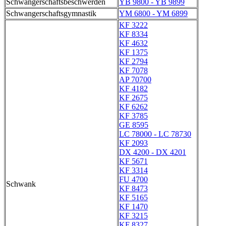
Schwangerschaftsbeschwerden
YB 9800 - YB 9899
Schwangerschaftsgymnastik
YM 6800 - YM 6899
KF 3222
KF 8334
KF 4632
KF 1375
KF 2794
KF 7078
AP 70700
KF 4182
KF 2675
KF 6262
KF 3785
GE 8595
LC 78000 - LC 78730
KF 2093
DX 4200 - DX 4201
KF 5671
KF 3314
FU 4700
Schwank
KF 8473
KF 5165
KF 1470
KF 3215
KF 8327