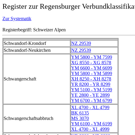
Register zur Regensburger Verbundklassifika
Zur Systematik
Registerbegriff: Schweizer Alpen
Schwandorf-Krondorf
NZ 29539
Schwandorf-Neukirchen
NZ 29539
YM 5800 - YM 7599
XG 8550 - XG 8578
YM 6600 - YM 6699
YM 5800 - YM 5899
Schwangerschaft
XH 8250 - XH 8278
YR 8200 - YR 8299
YM 5100 - YM 5199
YE 2800 - YE 2899
YM 6700 - YM 6799
XL 4700 - XL 4799
BK 6135
Schwangerschaftsabbruch
MS 3070
YM 6100 - YM 6199
XL 4700 - XL 4999