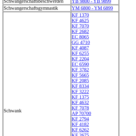
Schwangerschaftsbeschwerden
YB 9800 - YB 9899
Schwangerschaftsgymnastik
YM 6800 - YM 6899
KF 1370
KF 4625
KF 7070
KF 2682
EC 8065
GG 4710
KF 4087
KF 6255
KF 2204
EC 6590
KF 3782
KF 5665
KF 2085
KF 8334
KF 3222
KF 1375
KF 4632
KF 7078
Schwank
AP 70700
KF 2794
KF 4182
KF 6262
KF 2675