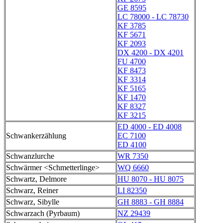
GE 8595
LC 78000 - LC 78730
KF 3785
KF 5671
KF 2093
DX 4200 - DX 4201
FU 4700
KF 8473
KF 3314
KF 5165
KF 1470
KF 8327
KF 3215
ED 4000 - ED 4008
Schwankerzählung
EC 7100
ED 4100
Schwanzlurche
WR 7350
Schwärmer <Schmetterlinge>
WQ 6660
Schwartz, Delmore
HU 8070 - HU 8075
Schwarz, Reiner
LI 82350
Schwarz, Sibylle
GH 8883 - GH 8884
Schwarzach (Pyrbaum)
NZ 29439