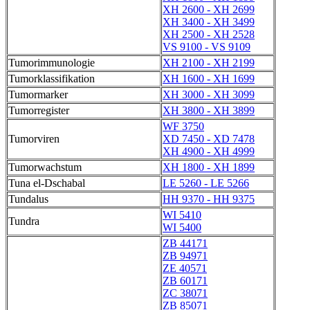
XH 2600 - XH 2699
XH 3400 - XH 3499
XH 2500 - XH 2528
VS 9100 - VS 9109
Tumorimmunologie
XH 2100 - XH 2199
Tumorklassifikation
XH 1600 - XH 1699
Tumormarker
XH 3000 - XH 3099
Tumorregister
XH 3800 - XH 3899
WF 3750
Tumorviren
XD 7450 - XD 7478
XH 4900 - XH 4999
Tumorwachstum
XH 1800 - XH 1899
Tuna el-Dschabal
LE 5260 - LE 5266
Tundalus
HH 9370 - HH 9375
WI 5410
Tundra
WI 5400
ZB 44171
ZB 94971
ZE 40571
ZB 60171
ZC 38071
ZB 85071