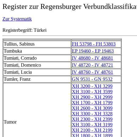
Register zur Regensburger Verbundklassifika
Zur Systematik
Registerbegriff: Türkei
Tullius, Sabinus
FH 53798 - FH 53803
Tumbuka
EP 19460 - EP 19463
Tumiati, Corrado
IV 48680 - IV 48681
Tumiati, Domenico
IV 48720 - IV 48721
Tumiati, Lucia
IV 48760 - IV 48761
Tumler, Franz
GN 9531 - GN 9532
XH 3200 - XH 3299
XH 3100 - XH 3599
XH 2900 - XH 2999
XH 1700 - XH 1799
XH 2600 - XH 3099
XH 3300 - XH 3328
XH 2300 - XH 2399
Tumor
XH 3100 - XH 3199
XH 2100 - XH 2199
XH 1800 - XH 1899