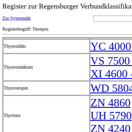
Register zur Regensburger Verbundklassifika
Zur Systematik
Registerbegriff: Tierepos
YC 4000
Thyreoiditis
VS 7500
Thyreostatikum
XI 4600 
WD 580
Thyreotropin
ZN 4860
UH 5790
Thyristor
ZN 4240