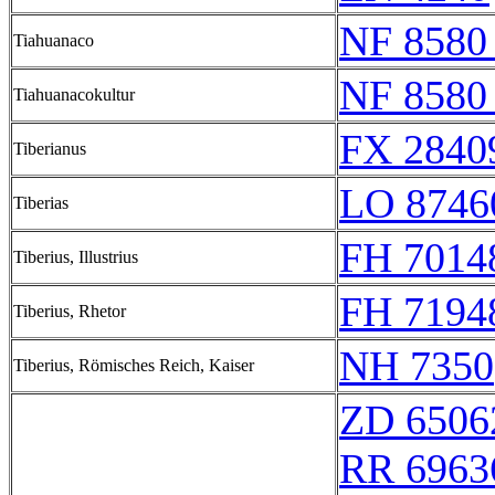
NF 8580
Tiahuanaco
NF 8580
Tiahuanacokultur
FX 2840
Tiberianus
LO 8746
Tiberias
FH 7014
Tiberius, Illustrius
FH 7194
Tiberius, Rhetor
NH 7350
Tiberius, Römisches Reich, Kaiser
ZD 6506
RR 6963