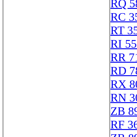
RQ 5
RC 3
RT 3
RI 5
RR 7
RD 7
RX 8
RN 3
ZB 8
RF 3