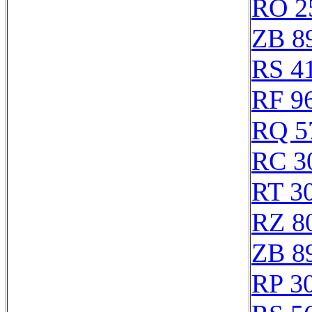
RO 2
ZB 8
RS 4
RF 9
RQ 5
RC 3
RT 3
RZ 8
ZB 8
RP 3