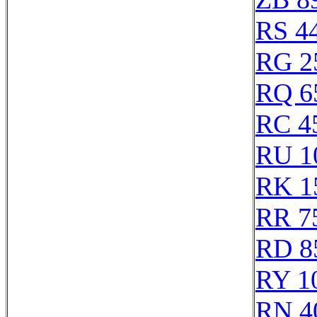
RS 4
RG 2
RQ 6
RC 4
RU 1
RK 1
RR 7
RD 8
RY 1
RN 4