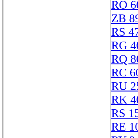
RO 6
ZB 8
RS 4
RG 4
RQ 8
RC 6
RU 2
RK 4
RS 1
RE 1