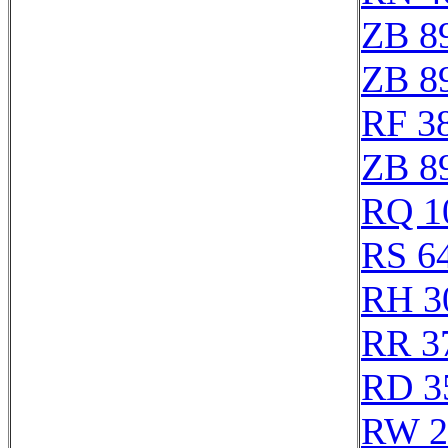
ZB 8
ZB 8
RF 3
ZB 8
RQ 1
RS 6
RH 3
RR 3
RD 3
RW 2