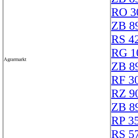
RO 3
ZB 8
RS 4
RG 1
Agrarmarkt
ZB 8
RF 3
RZ 9
ZB 8
RP 3
RS 5