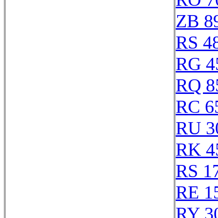
ZB 8
RS 4
RG 4
RQ 8
RC 6
RU 3
RK 4
RS 1
RE 1
RY 3