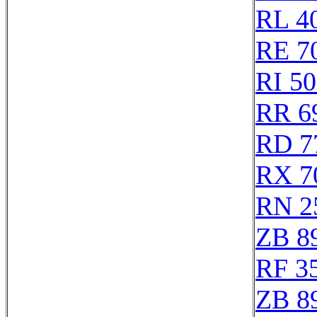
RL 4
RE 7
RI 5
RR 6
RD 7
RX 7
RN 2
ZB 8
RF 3
ZB 8