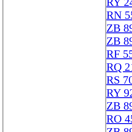
RY 2
RN 5
ZB 8
ZB 8
RF 5
RQ 2
RS 7
RY 9
ZB 8
RO 4
ZB 8