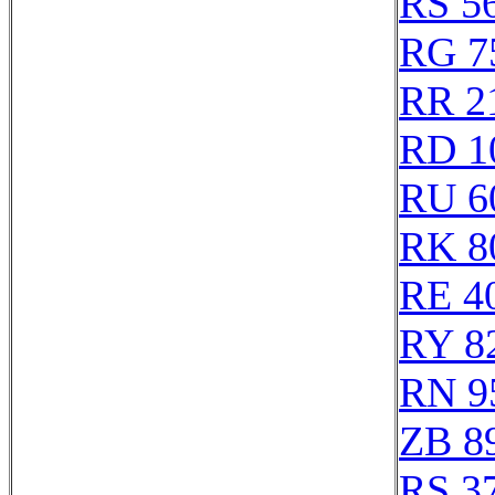
RS 5
RG 7
RR 2
RD 1
RU 6
RK 8
RE 4
RY 8
RN 9
ZB 8
RS 3