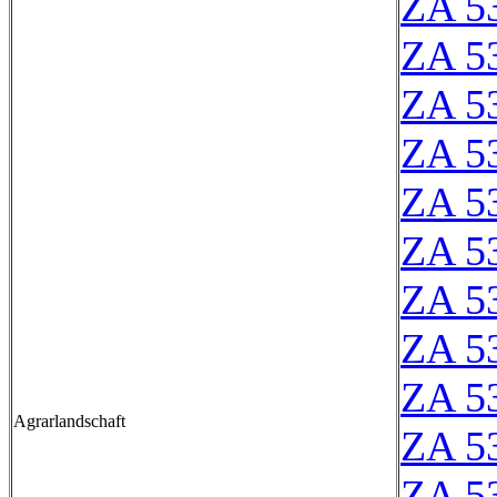
ZA 5
ZA 5
ZA 5
ZA 5
ZA 5
ZA 5
ZA 5
ZA 5
ZA 5
Agrarlandschaft
ZA 5
ZA 5