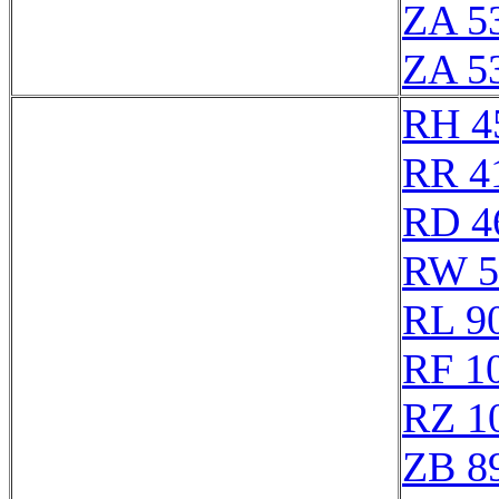
ZA 5
ZA 5
RH 4
RR 4
RD 4
RW 5
RL 9
RF 1
RZ 1
ZB 8