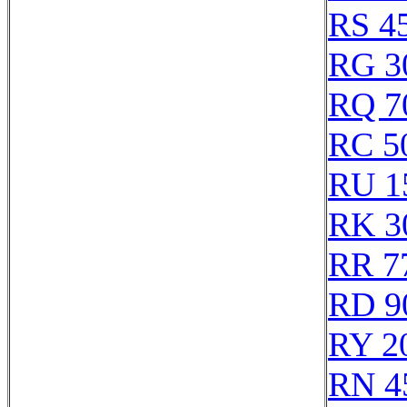
RS 4
RG 3
RQ 7
RC 5
RU 1
RK 3
RR 7
RD 9
RY 2
RN 4