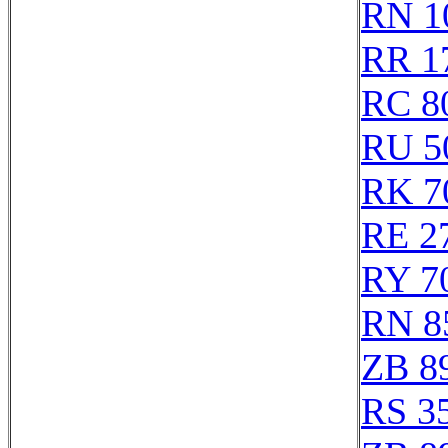
RN 1
RR 1
RC 8
RU 5
RK 7
RE 2
RY 7
RN 8
ZB 8
RS 3