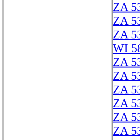
ZA 5
ZA 5
ZA 5
WI 5
ZA 5
ZA 5
ZA 5
ZA 5
ZA 5
ZA 5