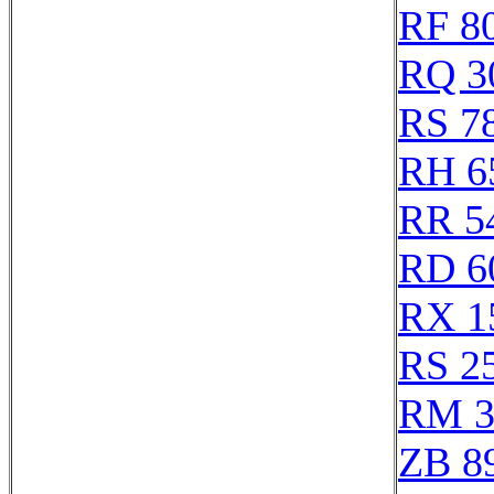
RF 8
RQ 3
RS 7
RH 6
RR 5
RD 6
RX 1
RS 2
RM 3
ZB 8