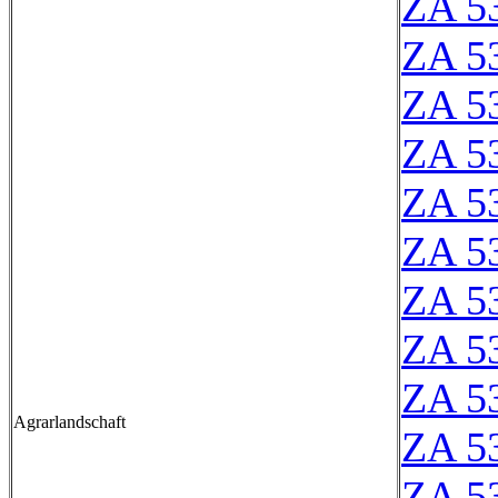
ZA 5
ZA 5
ZA 5
ZA 5
ZA 5
ZA 5
ZA 5
ZA 5
ZA 5
Agrarlandschaft
ZA 5
ZA 5