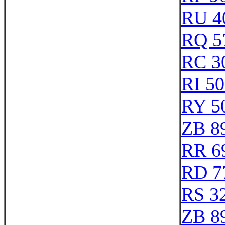
RU 4
RQ 5
RC 3
RI 5
RY 5
ZB 8
RR 6
RD 7
RS 3
ZB 8