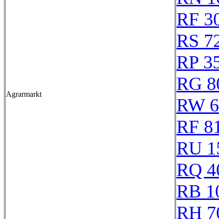
RF 3
RS 7
RP 3
RG 8
Agrarmarkt
RW 6
RF 8
RU 1
RQ 4
RB 1
RH 7