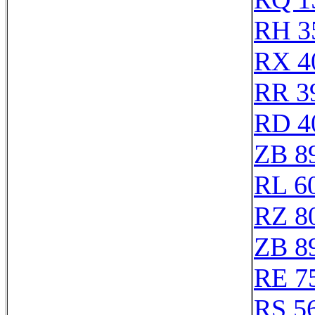
RH 3
RX 4
RR 3
RD 4
ZB 8
RL 6
RZ 8
ZB 8
RE 7
RS 5