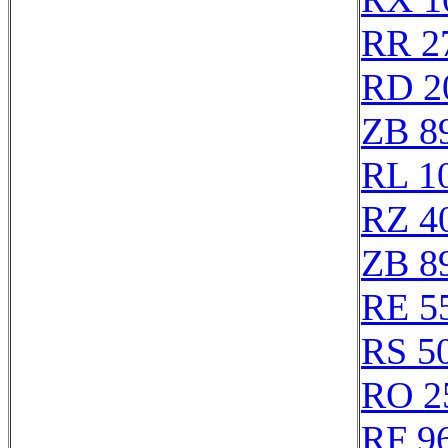
RR 2
RD 2
ZB 8
RL 1
RZ 4
ZB 8
RE 5
RS 5
RO 2
RF 9