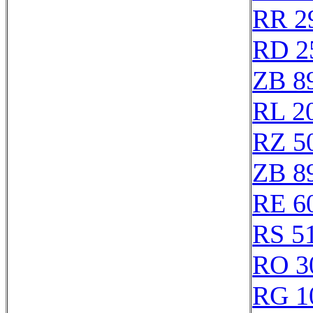
RR 2
RD 2
ZB 8
RL 2
RZ 5
ZB 8
RE 6
RS 5
RO 3
RG 1