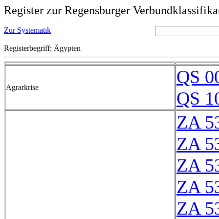
Register zur Regensburger Verbundklassifika
Zur Systematik
Registerbegriff: Ägypten
QS 0
Agrarkrise
QS 1
ZA 5
ZA 5
ZA 5
ZA 5
ZA 5