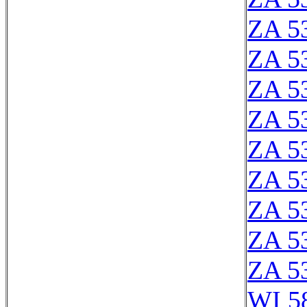
ZA 5
ZA 5
ZA 5
ZA 5
ZA 5
ZA 5
ZA 5
ZA 5
ZA 5
WI 5