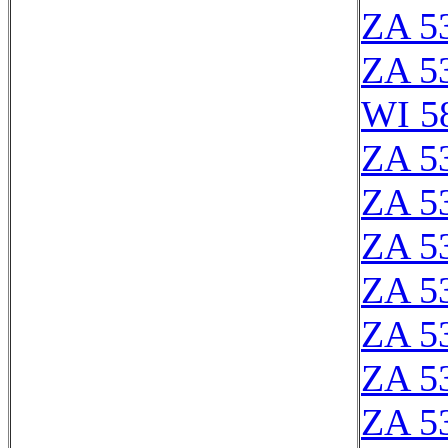
ZA 5
ZA 5
WI 5
ZA 5
ZA 5
ZA 5
ZA 5
ZA 5
ZA 5
ZA 5