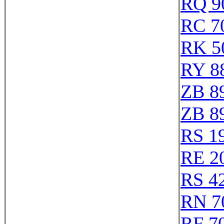
RQ 9
RC 7
RK 5
RY 8
ZB 8
ZB 8
RS 1
RE 2
RS 4
RN 7
RF 7