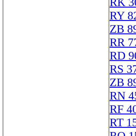
RK 3
RY 8
ZB 8
RR 7
RD 9
RS 3
ZB 8
RN 4
RF 4
RT 1
RQ 1