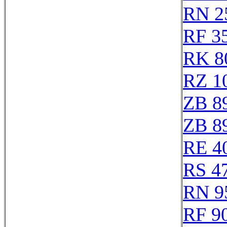
RN 2
RF 3
RK 8
RZ 1
ZB 8
ZB 8
RE 4
RS 4
RN 9
RF 9