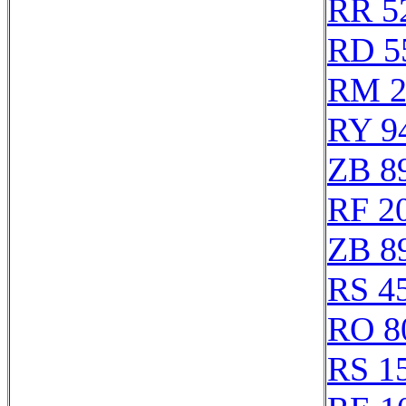
RR 5
RD 5
RM 2
RY 9
ZB 8
RF 2
ZB 8
RS 4
RO 8
RS 1