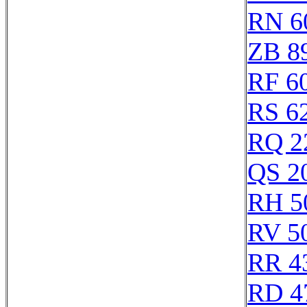
RN 6
ZB 8
RF 6
RS 6
RQ 2
QS 2
RH 5
RV 5
RR 4
RD 4