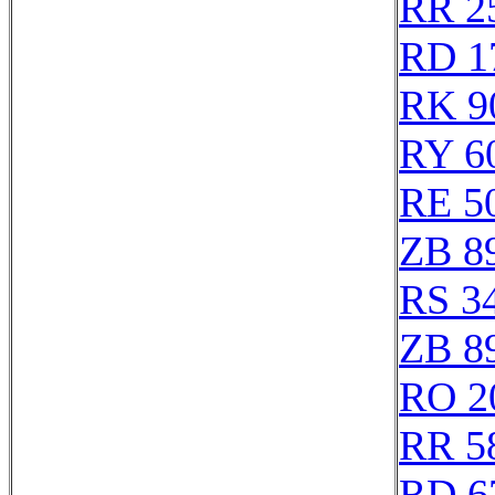
RR 2
RD 1
RK 9
RY 6
RE 5
ZB 8
RS 3
ZB 8
RO 2
RR 5
RD 6