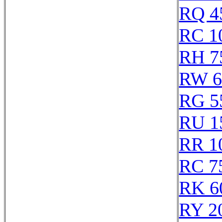
RQ 4
RC 1
RH 7
RW 6
RG 5
RU 1
RR 1
RC 7
RK 6
RY 2