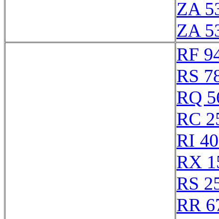
ZA 5
ZA 5
RF 9
RS 7
RQ 5
RC 2
RI 4
RX 1
RS 2
RR 6