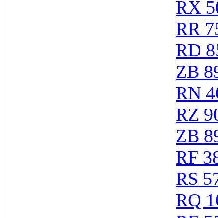
RX 5
RR 7
RD 8
ZB 8
RN 4
RZ 9
ZB 8
RF 3
RS 5
RQ 1