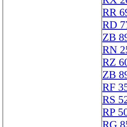
RR 6
RD 7
ZB 8
RN 2
RZ 6
ZB 8
RF 3
RS 5
RP 5
RG 8