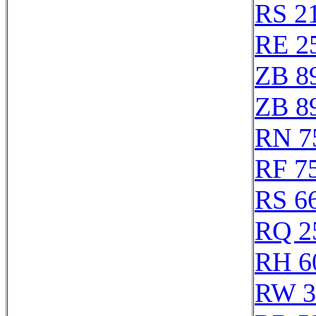
RS 2
RE 2
ZB 8
ZB 8
RN 7
RF 7
RS 6
RQ 2
RH 6
RW 3