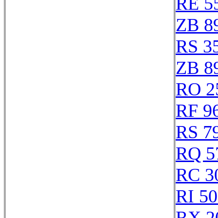
RE 5
ZB 8
RS 3
ZB 8
RO 2
RF 9
RS 7
RQ 5
RC 3
RI 5
RX 2