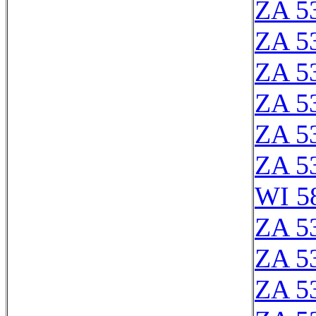
ZA 5
ZA 5
ZA 5
ZA 5
ZA 5
ZA 5
WI 5
ZA 5
ZA 5
ZA 5