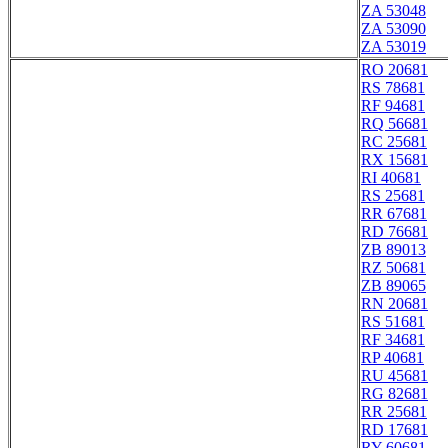
ZA 53048
ZA 53090
ZA 53019
RO 20681
RS 78681
RF 94681
RQ 56681
RC 25681
RX 15681
RI 40681
RS 25681
RR 67681
RD 76681
ZB 89013
RZ 50681
ZB 89065
RN 20681
RS 51681
RF 34681
RP 40681
RU 45681
RG 82681
RR 25681
RD 17681
RY 60681