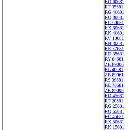
RO 60681
RT 35681
RG 40681
RQ 80681
RC 60681
RX 80681
RK 40681
RV 10681
RH 30681
RR 37681
RD 35681
RY 84681
ZB 89006
RL 40681
ZB 89061
RS 39681
RE 70681
ZB 89099
RO 45681
RT 20681
RG 25681
RQ 65681
RC 45681
RX 50681
RK 15681