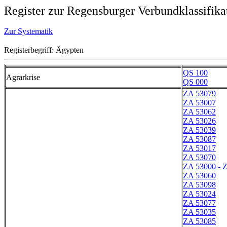
Register zur Regensburger Verbundklassifika
Zur Systematik
Registerbegriff: Ägypten
QS 100
Agrarkrise
QS 000
ZA 53079
ZA 53007
ZA 53062
ZA 53026
ZA 53039
ZA 53087
ZA 53017
ZA 53070
ZA 53000 - 
ZA 53060
ZA 53098
ZA 53024
ZA 53077
ZA 53035
ZA 53085