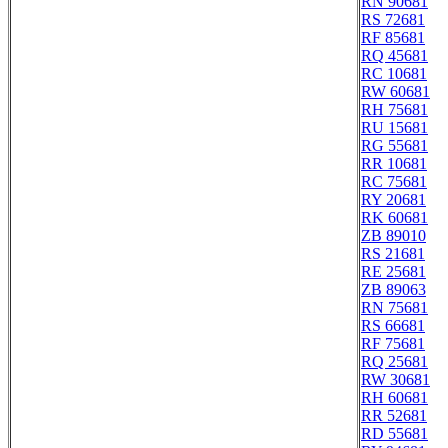
RN 90681
RS 72681
RF 85681
RQ 45681
RC 10681
RW 60681
RH 75681
RU 15681
RG 55681
RR 10681
RC 75681
RY 20681
RK 60681
ZB 89010
RS 21681
RE 25681
ZB 89063
RN 75681
RS 66681
RF 75681
RQ 25681
RW 30681
RH 60681
RR 52681
RD 55681