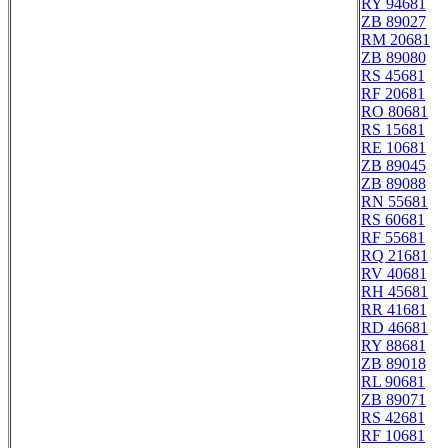
RY 94681
ZB 89027
RM 20681
ZB 89080
RS 45681
RF 20681
RO 80681
RS 15681
RE 10681
ZB 89045
ZB 89088
RN 55681
RS 60681
RF 55681
RQ 21681
RV 40681
RH 45681
RR 41681
RD 46681
RY 88681
ZB 89018
RL 90681
ZB 89071
RS 42681
RF 10681