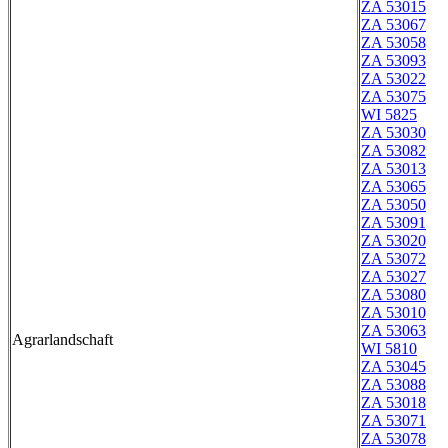
ZA 53015
ZA 53067
ZA 53058
ZA 53093
ZA 53022
ZA 53075
WI 5825
ZA 53030
ZA 53082
ZA 53013
ZA 53065
ZA 53050
ZA 53091
ZA 53020
ZA 53072
ZA 53027
ZA 53080
ZA 53010
ZA 53063
Agrarlandschaft
WI 5810
ZA 53045
ZA 53088
ZA 53018
ZA 53071
ZA 53078