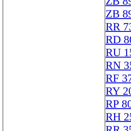
ZB 8
ZB 8
RR 7
RD 8
RU 1
RN 3
RF 3
RY 2
RP 8
RH 2
RR 3