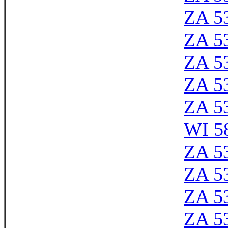
ZA 5
ZA 5
ZA 5
ZA 5
ZA 5
WI 5
ZA 5
ZA 5
ZA 5
ZA 5