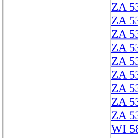
ZA 5
ZA 5
ZA 5
ZA 5
ZA 5
ZA 5
ZA 5
ZA 5
ZA 5
WI 5