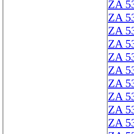
ZA 5
ZA 5
ZA 5
ZA 5
ZA 5
ZA 5
ZA 5
ZA 5
ZA 5
ZA 5