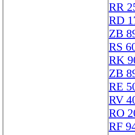
RR 2
RD 1
ZB 8
RS 6
RK 9
ZB 8
RE 5
RV 4
RO 2
RF 9