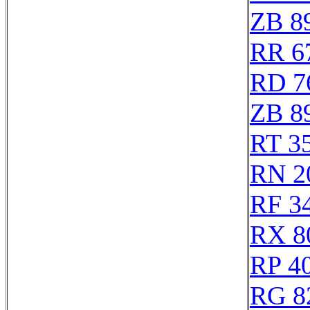
ZB 8
RR 6
RD 7
ZB 8
RT 3
RN 2
RF 3
RX 8
RP 4
RG 8