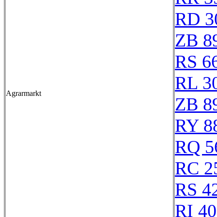
RD 3
ZB 8
RS 6
RL 3
Agrarmarkt
ZB 8
RY 8
RQ 5
RC 2
RS 4
RI 4