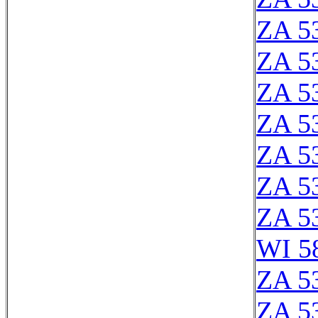
ZA 5
ZA 5
ZA 5
ZA 5
ZA 5
ZA 5
ZA 5
WI 5
ZA 5
ZA 5