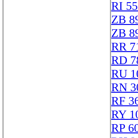
RI 5
ZB 8
ZB 8
RR 7
RD 7
RU 1
RN 3
RF 3
RY 1
RP 6