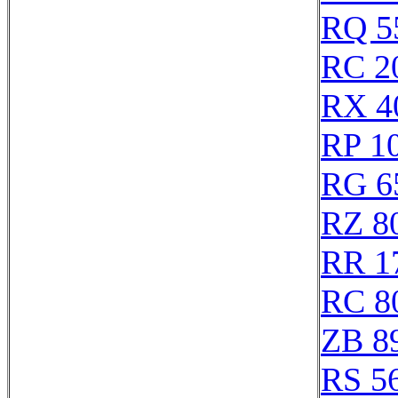
RQ 5
RC 2
RX 4
RP 1
RG 6
RZ 8
RR 1
RC 8
ZB 8
RS 5