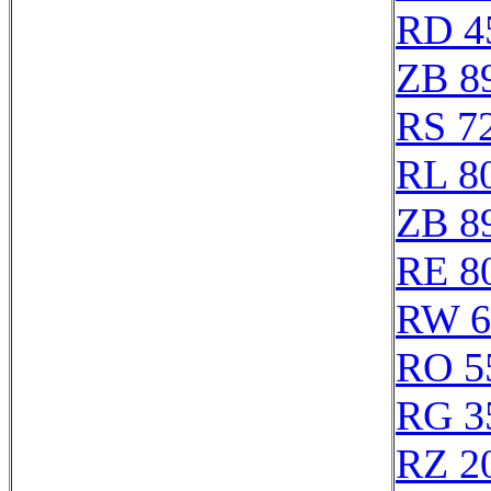
RD 4
ZB 8
RS 7
RL 8
ZB 8
RE 8
RW 6
RO 5
RG 3
RZ 2