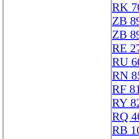
RK 7
ZB 8
ZB 8
RE 2
RU 6
RN 8
RF 8
RY 8
RQ 4
RB 1