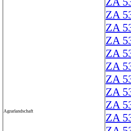
ZA 5
ZA 5
ZA 5
ZA 5
ZA 5
ZA 5
ZA 5
ZA 5
ZA 5
Agrarlandschaft
ZA 5
ZA 5