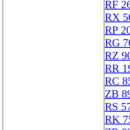
RF 2
RX 5
RP 2
RG 7
RZ 9
RR 1
RC 8
ZB 8
RS 5
RK 7