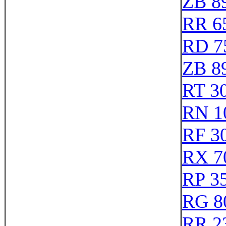
ZB 8
RR 6
RD 7
ZB 8
RT 3
RN 1
RF 3
RX 7
RP 3
RG 8
RR 2