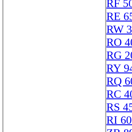
RF 5
RE 6
RW 3
RO 4
RG 2
RY 9
RQ 6
RC 4
RS 4
RI 6