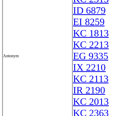
ID 6879
EI 8259
KC 1813
KC 2213
EG 9335
Antonym
IX 2210
KC 2113
IR 2190
KC 2013
KC 2363