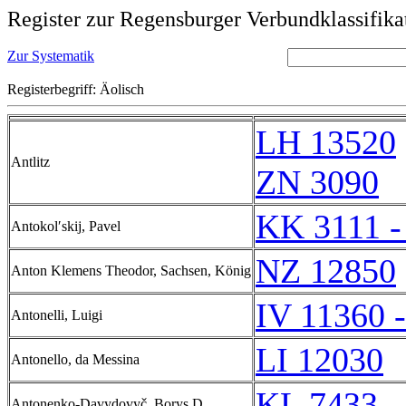
Register zur Regensburger Verbundklassifika
Zur Systematik
Registerbegriff: Äolisch
LH 13520
Antlitz
ZN 3090
KK 3111 -
Antokolʹskij, Pavel
NZ 12850
Anton Klemens Theodor, Sachsen, König
IV 11360 
Antonelli, Luigi
LI 12030
Antonello, da Messina
KL 7433 -
Antonenko-Davydovyč, Borys D.