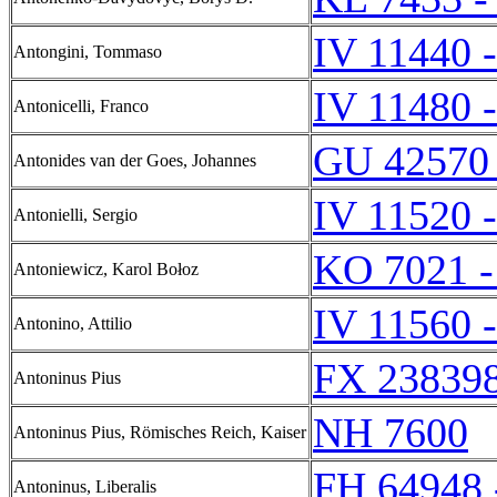
IV 11440 
Antongini, Tommaso
IV 11480 
Antonicelli, Franco
GU 42570
Antonides van der Goes, Johannes
IV 11520 
Antonielli, Sergio
KO 7021 -
Antoniewicz, Karol Bołoz
IV 11560 
Antonino, Attilio
FX 238398
Antoninus Pius
NH 7600
Antoninus Pius, Römisches Reich, Kaiser
FH 64948 
Antoninus, Liberalis