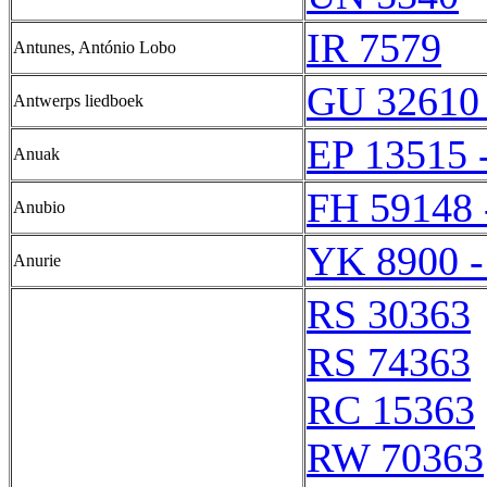
IR 7579
Antunes, António Lobo
GU 32610
Antwerps liedboek
EP 13515 
Anuak
FH 59148 
Anubio
YK 8900 -
Anurie
RS 30363
RS 74363
RC 15363
RW 70363