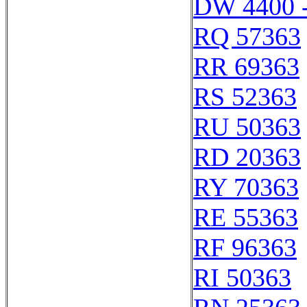
DW 4400 
RQ 57363
RR 69363
RS 52363
RU 50363
RD 20363
RY 70363
RE 55363
RF 96363
RI 50363