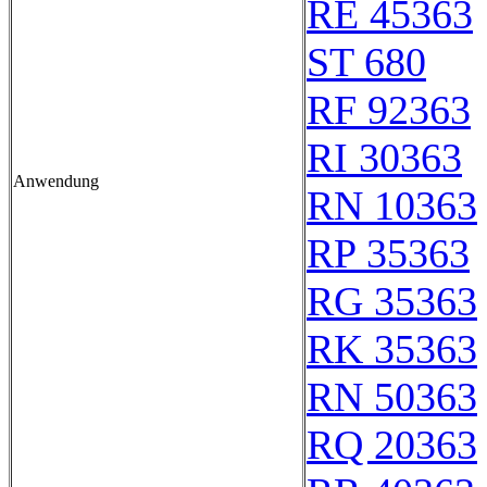
RE 45363
ST 680
RF 92363
RI 30363
Anwendung
RN 10363
RP 35363
RG 35363
RK 35363
RN 50363
RQ 20363