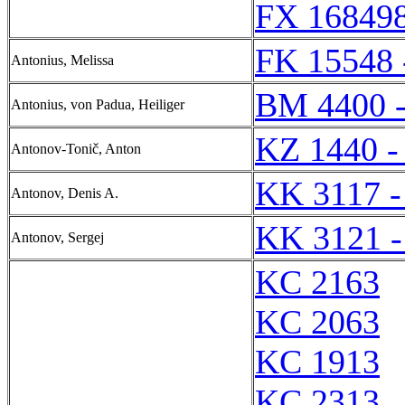
FX 168498
FK 15548 
Antonius, Melissa
BM 4400 
Antonius, von Padua, Heiliger
KZ 1440 -
Antonov-Tonič, Anton
KK 3117 -
Antonov, Denis A.
KK 3121 -
Antonov, Sergej
KC 2163
KC 2063
KC 1913
KC 2313