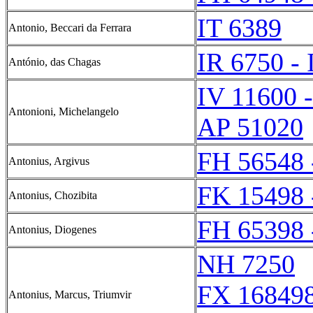
IT 6389
Antonio, Beccari da Ferrara
IR 6750 - 
António, das Chagas
IV 11600 
Antonioni, Michelangelo
AP 51020
FH 56548 
Antonius, Argivus
FK 15498 
Antonius, Chozibita
FH 65398 
Antonius, Diogenes
NH 7250
FX 168498
Antonius, Marcus, Triumvir