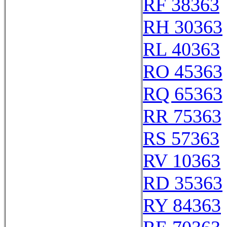
RF 38363
RH 30363
RL 40363
RO 45363
RQ 65363
RR 75363
RS 57363
RV 10363
RD 35363
RY 84363