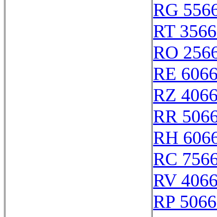
RG 556
RT 3566
RO 256
RE 606
RZ 406
RR 506
RH 606
RC 756
RV 406
RP 5066