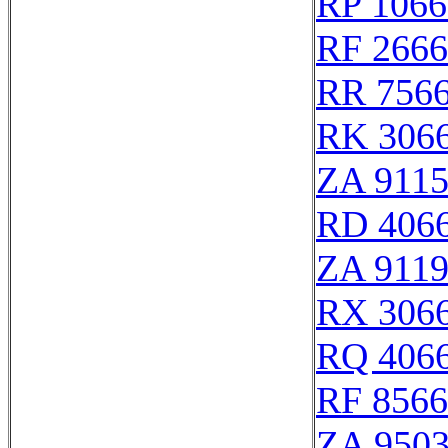
RP 1066
RF 266
RR 756
RK 306
ZA 911
RD 406
ZA 911
RX 306
RQ 406
RF 856
ZA 950