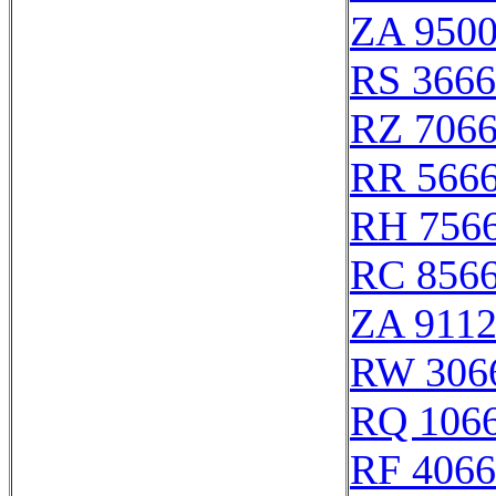
ZA 950
RS 366
RZ 706
RR 566
RH 756
RC 856
ZA 911
RW 306
RQ 106
RF 406