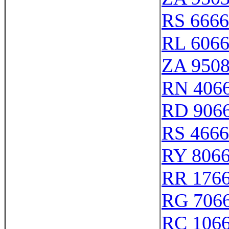
RS 666
RL 606
ZA 950
RN 406
RD 906
RS 466
RY 806
RR 176
RG 706
RC 106