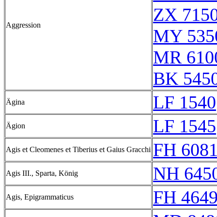
ZX 7150
Aggression
MY 535
MR 610
BK 545
LF 1540
Ägina
LF 1545
Ägion
FH 608
Agis et Cleomenes et Tiberius et Gaius Gracchi
NH 645
Agis III., Sparta, König
FH 4649
Agis, Epigrammaticus