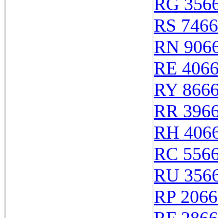
RG 356
RS 746
RN 906
RE 406
RY 866
RR 396
RH 406
RC 556
RU 356
RP 2066