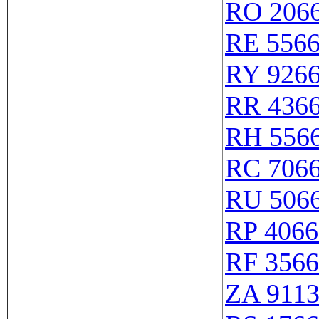
RO 206
RE 556
RY 926
RR 436
RH 556
RC 706
RU 506
RP 4066
RF 356
ZA 911