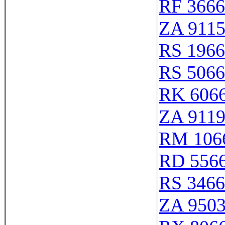
RF 366
ZA 911
RS 196
RS 506
RK 606
ZA 911
RM 106
RD 556
RS 346
ZA 950