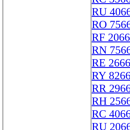
RU 406
RO 756
RF 206
RN 756
RE 266
RY 826
RR 296
RH 256
RC 406
RU 206