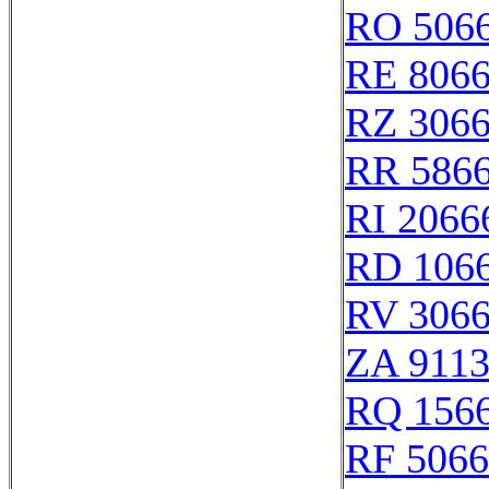
RO 506
RE 806
RZ 306
RR 586
RI 2066
RD 106
RV 306
ZA 911
RQ 156
RF 506