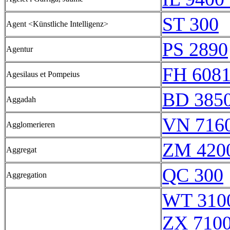
ST 300
Agent <Künstliche Intelligenz>
PS 2890
Agentur
FH 608
Agesilaus et Pompeius
BD 385
Aggadah
VN 7160
Agglomerieren
ZM 420
Aggregat
QC 300
Aggregation
WT 3100
ZX 7100