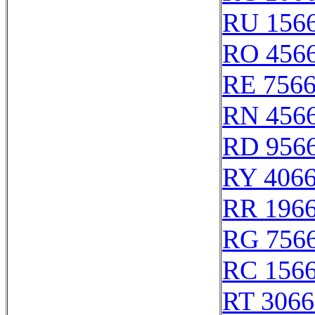
RU 156
RO 456
RE 756
RN 456
RD 956
RY 406
RR 196
RG 756
RC 156
RT 3066