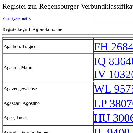
Register zur Regensburger Verbundklassifika
Zur Systematik
Registerbegriff: Agrarökonomie
FH 2684
Agathon, Tragicus
IQ 8364
Agatoni, Mario
IV 1032
WL 957
Agavengewächse
LP 3807
Agazzari, Agostino
HU 3006
Agee, James
IL 9400 
Agelet i Garriga, Jaume