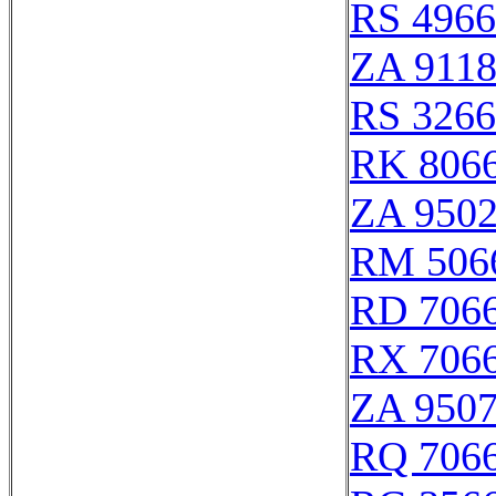
RS 496
ZA 911
RS 326
RK 806
ZA 950
RM 506
RD 706
RX 706
ZA 950
RQ 706