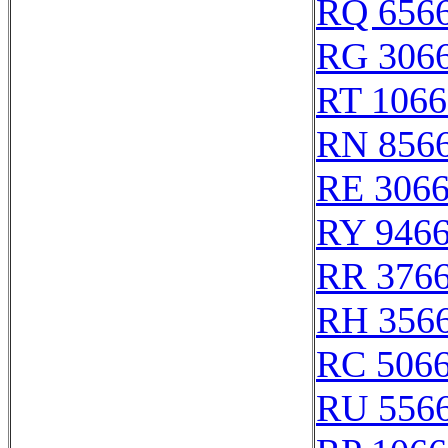
RQ 656
RG 306
RT 1066
RN 856
RE 306
RY 946
RR 376
RH 356
RC 506
RU 556