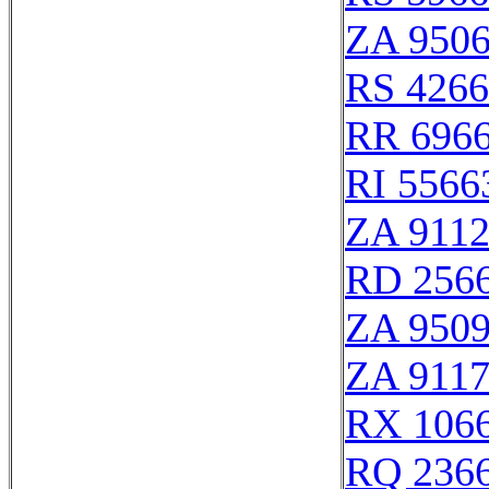
ZA 950
RS 426
RR 696
RI 5566
ZA 911
RD 256
ZA 950
ZA 911
RX 106
RQ 236