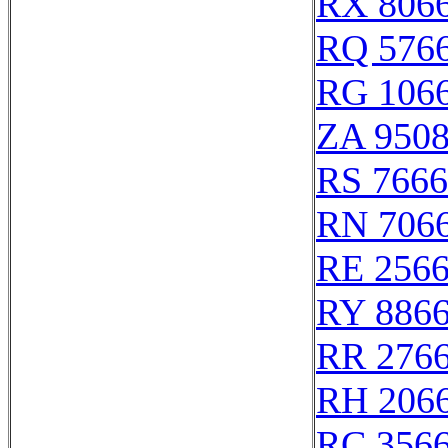
RX 806
RQ 576
RG 106
ZA 950
RS 766
RN 706
RE 256
RY 886
RR 276
RH 206
RC 356