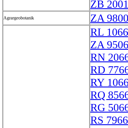
ZB 200
ZA 980
Agrargeobotanik
RL 106
ZA 950
RN 206
RD 776
RY 106
RQ 856
RG 506
RS 796