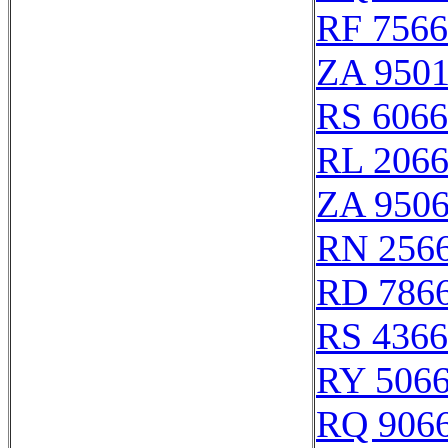
RF 756
ZA 950
RS 606
RL 206
ZA 950
RN 256
RD 786
RS 436
RY 506
RQ 906