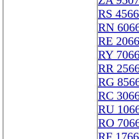
ZA 950
RS 456
RN 606
RE 206
RY 706
RR 256
RG 856
RC 306
RU 106
RO 706
RF 176