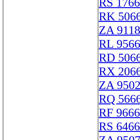
RS 176
RK 506
ZA 911
RL 956
RD 506
RX 206
ZA 950
RQ 566
RF 966
RS 646