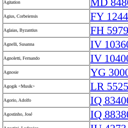
MD 848
Agitation
FY 1244
Agius, Corbeiensis
FH 5979
Aglaias, Byzantius
IV 1036
Agnelli, Susanna
IV 1040
Agnoletti, Fernando
YG 3000
Agnosie
LR 5525
Agogik <Musik>
IQ 8340
Agorio, Adolfo
IQ 8838
Agostinho, José