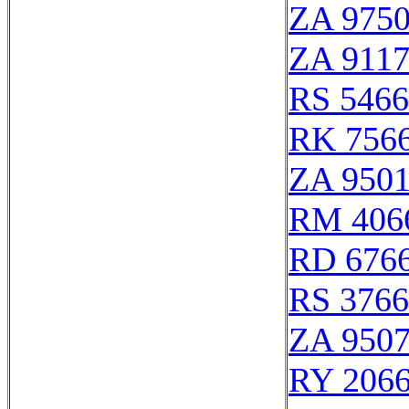
ZA 975
ZA 911
RS 546
RK 756
ZA 950
RM 406
RD 676
RS 376
ZA 950
RY 206