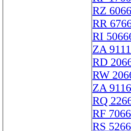
RZ 606
RR 676
RI 5066
ZA 911
RD 206
RW 206
ZA 911
RQ 226
RF 706
RS 526