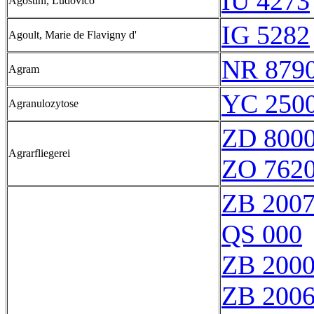
IU 4273
Agostini, Ludovico
IG 5282
Agoult, Marie de Flavigny d'
NR 879
Agram
YC 2500
Agranulozytose
ZD 800
Agrarfliegerei
ZO 762
ZB 200
QS 000
ZB 200
ZB 200