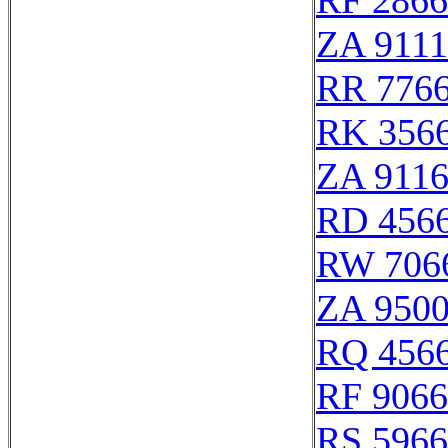
RF 286
ZA 911
RR 776
RK 356
ZA 911
RD 456
RW 706
ZA 9500
RQ 456
RF 906
RS 596