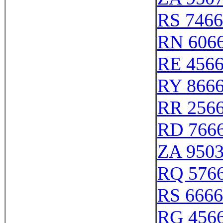
RS 746
RN 606
RE 456
RY 866
RR 256
RD 766
ZA 950
RQ 576
RS 666
RG 456