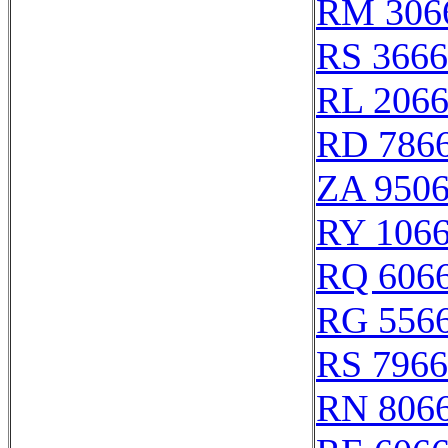
RM 306
RS 366
RL 206
RD 786
ZA 950
RY 106
RQ 606
RG 556
RS 796
RN 806