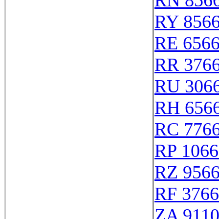
RN 856
RY 856
RE 656
RR 376
RU 306
RH 656
RC 776
RP 1066
RZ 956
RF 376
ZA 9110