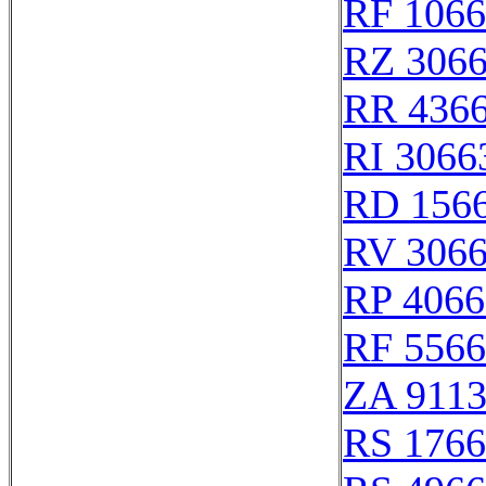
RF 106
RZ 306
RR 436
RI 3066
RD 156
RV 306
RP 4066
RF 556
ZA 911
RS 176