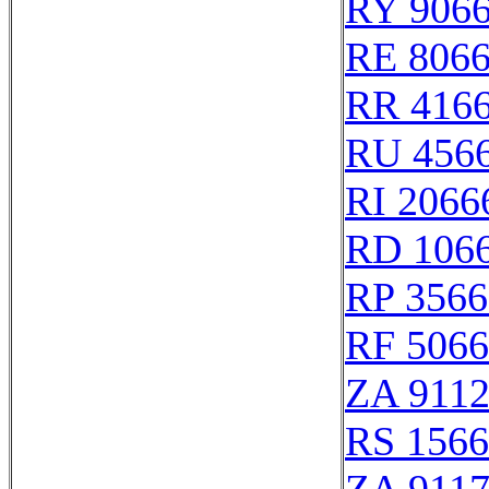
RY 906
RE 806
RR 416
RU 456
RI 2066
RD 106
RP 3566
RF 506
ZA 911
RS 156