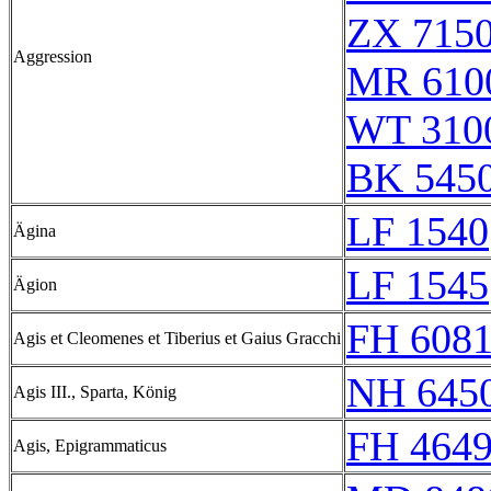
ZX 7150
Aggression
MR 610
WT 3100
BK 545
LF 1540
Ägina
LF 1545
Ägion
FH 608
Agis et Cleomenes et Tiberius et Gaius Gracchi
NH 645
Agis III., Sparta, König
FH 4649
Agis, Epigrammaticus