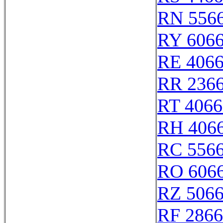
RN 556
RY 606
RE 406
RR 236
RT 4066
RH 406
RC 556
RO 606
RZ 506
RF 286