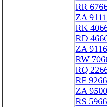
RR 676
ZA 911
RK 406
RD 466
ZA 911
RW 706
RQ 226
RF 926
ZA 950
RS 596