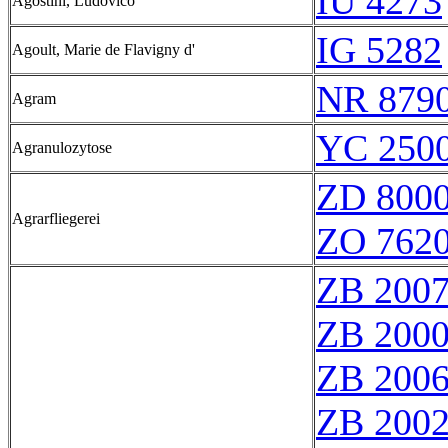
IU 4273
Agostini, Ludovico
IG 5282
Agoult, Marie de Flavigny d'
NR 879
Agram
YC 2500
Agranulozytose
ZD 800
Agrarfliegerei
ZO 762
ZB 200
ZB 200
ZB 200
ZB 200