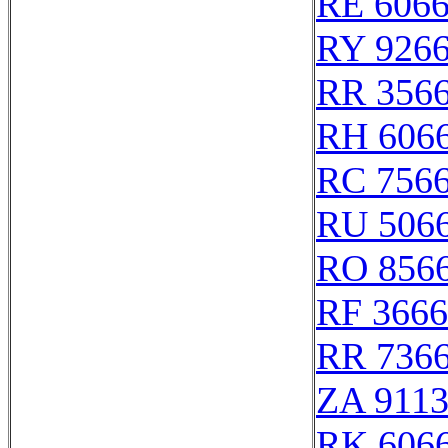
RE 606
RY 926
RR 356
RH 606
RC 756
RU 506
RO 856
RF 366
RR 736
ZA 911
RK 606