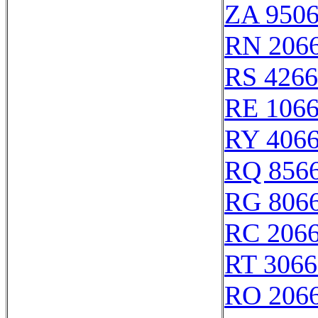
ZA 950
RN 206
RS 426
RE 106
RY 406
RQ 856
RG 806
RC 206
RT 3066
RO 206