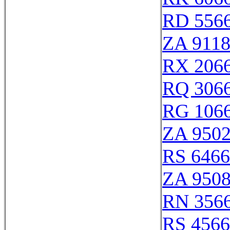
RD 556
ZA 911
RX 206
RQ 306
RG 106
ZA 950
RS 646
ZA 950
RN 356
RS 456