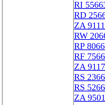
RI 5566
RD 256
ZA 911
RW 206
RP 8066
RF 756
ZA 911
RS 236
RS 526
ZA 950