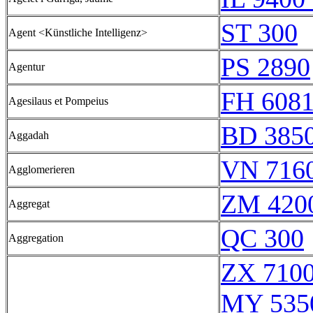
ST 300
Agent <Künstliche Intelligenz>
PS 2890
Agentur
FH 608
Agesilaus et Pompeius
BD 385
Aggadah
VN 7160
Agglomerieren
ZM 420
Aggregat
QC 300
Aggregation
ZX 7100
MY 535