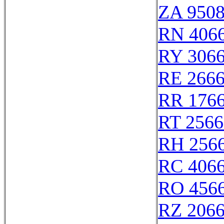
ZA 950
RN 406
RY 306
RE 266
RR 176
RT 2566
RH 256
RC 406
RO 456
RZ 206