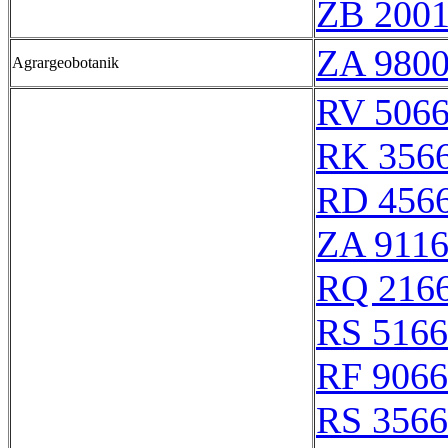
ZB 200
ZA 980
Agrargeobotanik
RV 506
RK 356
RD 456
ZA 911
RQ 216
RS 516
RF 906
RS 356