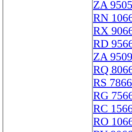
ZA 950
RN 106
RX 906
RD 956
ZA 950
RQ 806
RS 786
RG 756
RC 156
RO 106