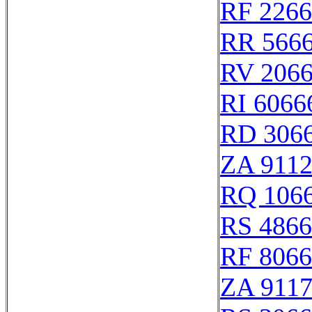
RF 226
RR 566
RV 206
RI 6066
RD 306
ZA 911
RQ 106
RS 486
RF 806
ZA 911