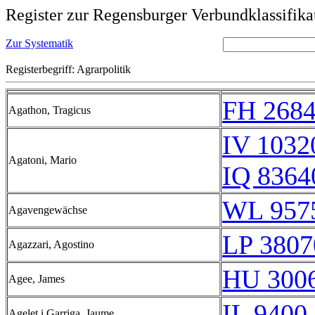
Register zur Regensburger Verbundklassifika
Zur Systematik
Registerbegriff: Agrarpolitik
FH 2684
Agathon, Tragicus
IV 1032
Agatoni, Mario
IQ 8364
WL 957
Agavengewächse
LP 3807
Agazzari, Agostino
HU 3006
Agee, James
IL 9400 
Agelet i Garriga, Jaume