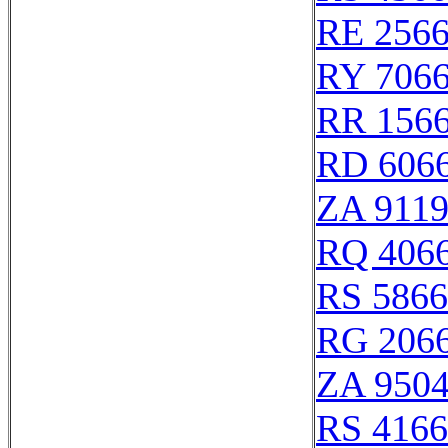
RE 256
RY 706
RR 156
RD 606
ZA 911
RQ 406
RS 586
RG 206
ZA 950
RS 416