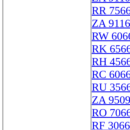
RR 756
ZA 911
RW 606
RK 656
RH 456
RC 606
RU 356
ZA 950
RO 706
RF 306