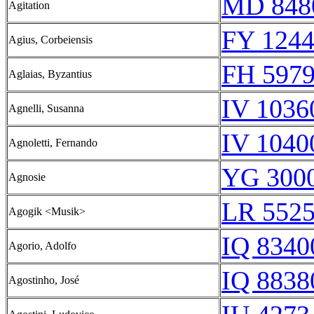
MD 848
Agitation
FY 1244
Agius, Corbeiensis
FH 5979
Aglaias, Byzantius
IV 1036
Agnelli, Susanna
IV 1040
Agnoletti, Fernando
YG 3000
Agnosie
LR 5525
Agogik <Musik>
IQ 8340
Agorio, Adolfo
IQ 8838
Agostinho, José