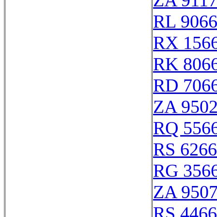
ZA 911
RL 906
RX 156
RK 806
RD 706
ZA 950
RQ 556
RS 626
RG 356
ZA 950
RS 446