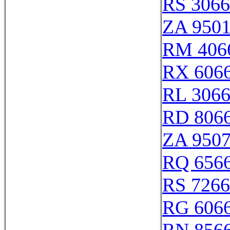
RS 306
ZA 950
RM 406
RX 606
RL 306
RD 806
ZA 950
RQ 656
RS 726
RG 606