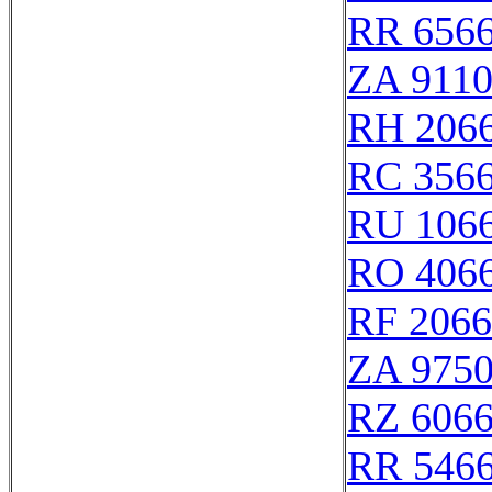
RR 656
ZA 911
RH 206
RC 356
RU 106
RO 406
RF 206
ZA 975
RZ 606
RR 546