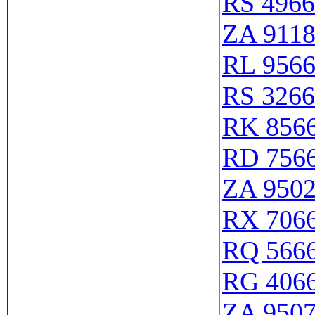
RS 496
ZA 911
RL 956
RS 326
RK 856
RD 756
ZA 950
RX 706
RQ 566
RG 406
ZA 950