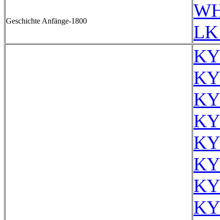
WH
Geschichte Anfänge-1800
LK
KY
KY
KY
KY
KY
KY
KY
KY