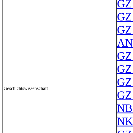
GZ 
GZ 
GZ 
AN
GZ 
GZ 
GZ 
Geschichtswissenschaft
GZ 
NB
NK