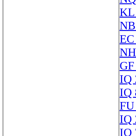
KL
NB
EC
NH
GF
IQ
IQ
FU
IQ
IQ