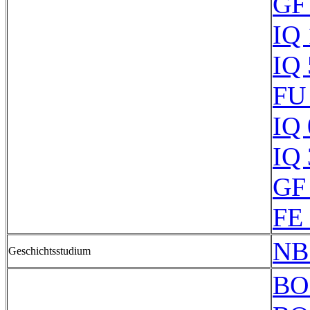
GF
IQ
IQ
FU
IQ
IQ
GF 
FE
NB
Geschichtsstudium
BO