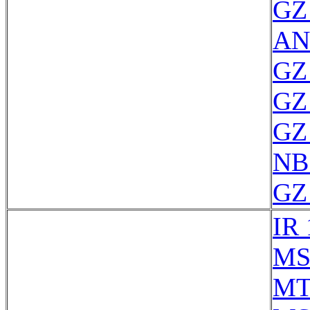
GZ 
AN
GZ 
GZ 
GZ 
NB
GZ 
IR 
MS
MT