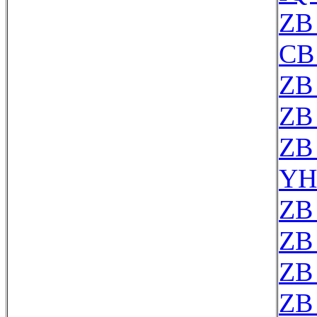
ZB
CB
ZB
ZB
ZB
YH
ZB
ZB
ZB
ZB