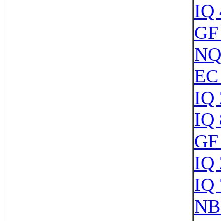
IQ
GF
NQ
EC
IQ
IQ
GF
IQ
IQ
NB