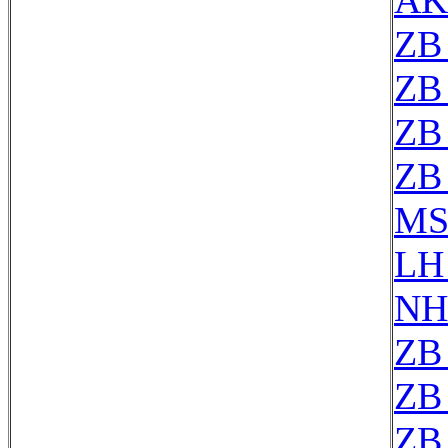
AK
ZB
ZB
ZB
ZB
MS
LH
NH
ZB
ZB
ZB