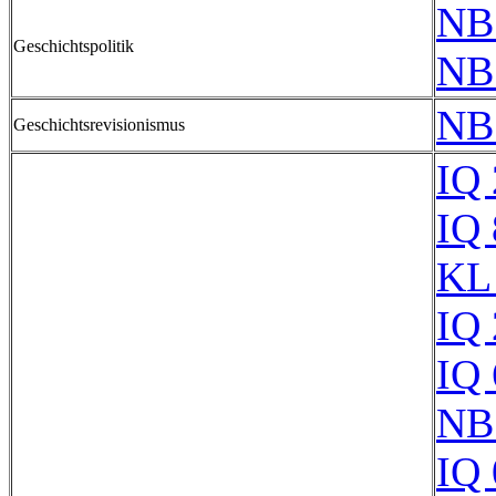
NB
Geschichtspolitik
NB
NB
Geschichtsrevisionismus
IQ
IQ
KL
IQ
IQ
NB
IQ