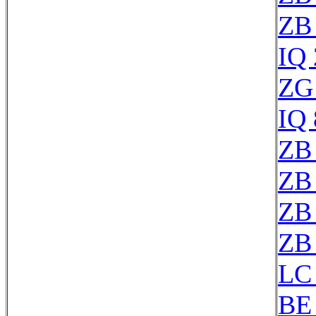
ZB
IQ
ZG
IQ
ZB
ZB
ZB
ZB
LC 
BE