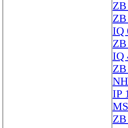
ZB
ZB
IQ
ZB
IQ
ZB 
NH
IP 
MS
ZB