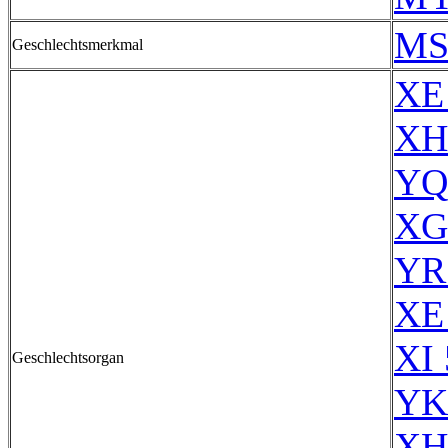
MS
Geschlechtsmerkmal
XE 
XH
YQ
XG
YR
XE 
XI 
Geschlechtsorgan
YK
XH