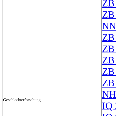
ZB
ZB
NN
ZB
ZB
ZB
ZB
ZB
NH
Geschlechterforschung
IQ