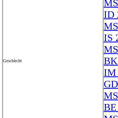
MS
ID 
MS
IS 
MS
BK
Geschlecht
IM
GD
MS
BE