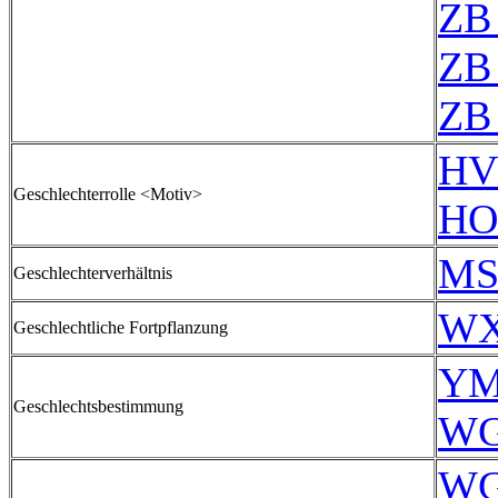
ZB
ZB
ZB
HV
Geschlechterrolle <Motiv>
HO
MS
Geschlechterverhältnis
WX
Geschlechtliche Fortpflanzung
YM
Geschlechtsbestimmung
WG
WG