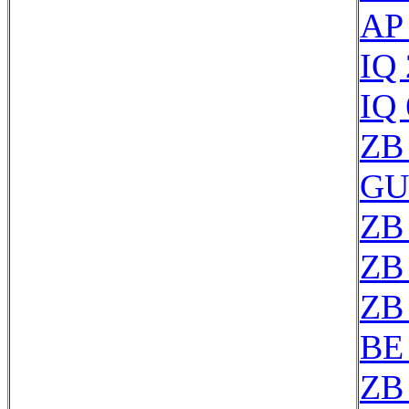
AP
IQ
IQ
ZB
GU
ZB
ZB
ZB
BE
ZB