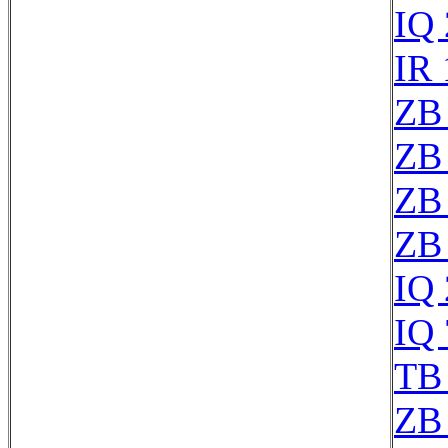
IQ
IR 
ZB
ZB
ZB
ZB
IQ
IQ
TB
ZB