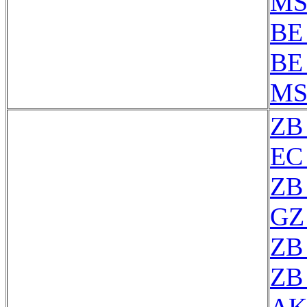
MS
BE
BE
MS
ZB
EC
ZB
GZ 
ZB
ZB