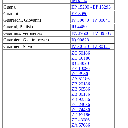
IM 9440
Guang
EP 15290 - EP 15293
Guaraní
EE 8086
Guareschi, Giovanni
IV 30040 - IV 30041
Guarini, Battista
IU 4480
Guarinus, Veronensis
FZ 39500 - FZ 39505
Guarnieri, Gianfrancesco
IQ 90828
Guarnieri, Silvio
IV 30120 - IV 30121
ZC 50186
ZD 50186
IQ 24020
ZE 10086
ZO 3986
ZA 51186
ZB 20186
ZB 56586
ZB 86186
ZB 92386
ZC 23086
ZC 74486
ZD 63186
ZE 43086
ZA 57686