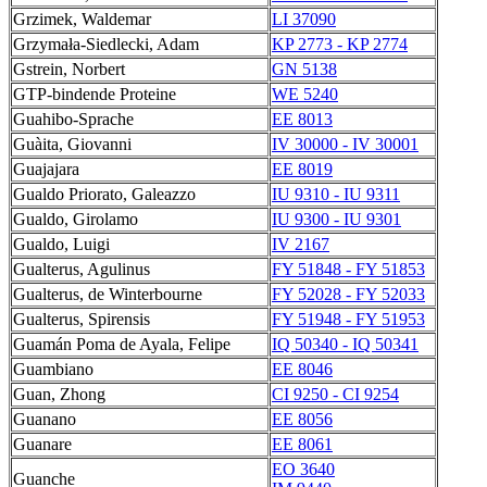
Grzimek, Waldemar
LI 37090
Grzymała-Siedlecki, Adam
KP 2773 - KP 2774
Gstrein, Norbert
GN 5138
GTP-bindende Proteine
WE 5240
Guahibo-Sprache
EE 8013
Guàita, Giovanni
IV 30000 - IV 30001
Guajajara
EE 8019
Gualdo Priorato, Galeazzo
IU 9310 - IU 9311
Gualdo, Girolamo
IU 9300 - IU 9301
Gualdo, Luigi
IV 2167
Gualterus, Agulinus
FY 51848 - FY 51853
Gualterus, de Winterbourne
FY 52028 - FY 52033
Gualterus, Spirensis
FY 51948 - FY 51953
Guamán Poma de Ayala, Felipe
IQ 50340 - IQ 50341
Guambiano
EE 8046
Guan, Zhong
CI 9250 - CI 9254
Guanano
EE 8056
Guanare
EE 8061
EO 3640
Guanche