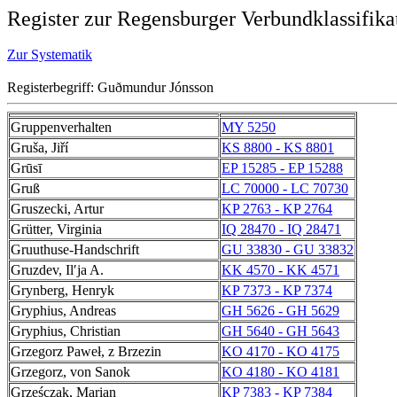
Register zur Regensburger Verbundklassifika
Zur Systematik
Registerbegriff: Guðmundur Jónsson
Gruppenverhalten
MY 5250
Gruša, Jiří
KS 8800 - KS 8801
Grūsī
EP 15285 - EP 15288
Gruß
LC 70000 - LC 70730
Gruszecki, Artur
KP 2763 - KP 2764
Grütter, Virginia
IQ 28470 - IQ 28471
Gruuthuse-Handschrift
GU 33830 - GU 33832
Gruzdev, Ilʹja A.
KK 4570 - KK 4571
Grynberg, Henryk
KP 7373 - KP 7374
Gryphius, Andreas
GH 5626 - GH 5629
Gryphius, Christian
GH 5640 - GH 5643
Grzegorz Paweł, z Brzezin
KO 4170 - KO 4175
Grzegorz, von Sanok
KO 4180 - KO 4181
Grześczak, Marian
KP 7383 - KP 7384