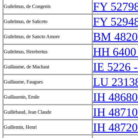
FY 52798
Guilelmus, de Congenis
FY 52948
Guilelmus, de Saliceto
BM 4820
Guilelmus, de Sancto Amore
HH 6400
Guilelmus, Herebertus
IE 5226 
Guillaume, de Machaut
LU 2313
Guillaume, Faugues
IH 48680
Guillaumin, Emile
IH 48710
Guillebaud, Jean Claude
IH 48720
Guillemin, Henri