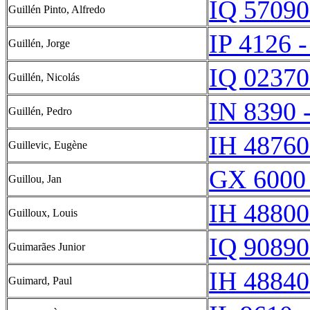
IQ 57090
Guillén Pinto, Alfredo
IP 4126 -
Guillén, Jorge
IQ 02370
Guillén, Nicolás
IN 8390 
Guillén, Pedro
IH 48760
Guillevic, Eugène
GX 6000
Guillou, Jan
IH 48800
Guilloux, Louis
IQ 90890
Guimarães Junior
IH 48840
Guimard, Paul