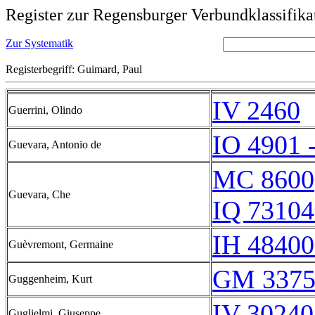
Register zur Regensburger Verbundklassifika
Zur Systematik
Registerbegriff: Guimard, Paul
IV 2460
Guerrini, Olindo
IO 4901 
Guevara, Antonio de
MC 8600
Guevara, Che
IQ 73104
IH 48400
Guèvremont, Germaine
GM 3375
Guggenheim, Kurt
IV 30240
Guglielmi, Giuseppe