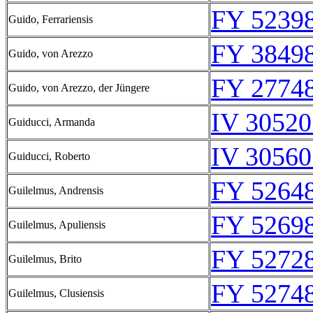
FY 52398
Guido, Ferrariensis
FY 38498
Guido, von Arezzo
FY 27748
Guido, von Arezzo, der Jüngere
IV 30520
Guiducci, Armanda
IV 30560
Guiducci, Roberto
FY 52648
Guilelmus, Andrensis
FY 52698
Guilelmus, Apuliensis
FY 52728
Guilelmus, Brito
FY 52748
Guilelmus, Clusiensis