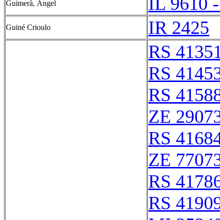
IL 9610 -
Guimerà, Àngel
IR 2425
Guiné Crioulo
RS 4135
RS 4145
RS 4158
ZE 2907
RS 4168
ZE 7707
RS 4178
RS 4190