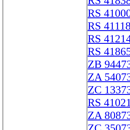
RS 4183
RS 4100
RS 4111
RS 4121
RS 4186
ZB 9447
ZA 5407
ZC 1337
RS 4102
ZA 8087
ZC 3507