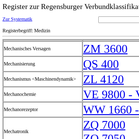
Register zur Regensburger Verbundklassifika
Zur Systematik
Registerbegriff: Medizin
ZM 3600
Mechanisches Versagen
QS 400
Mechanisierung
ZL 4120
Mechanismus <Maschinendynamik>
VE 9800 - 
Mechanochemie
WW 1660 
Mechanorezeptor
ZQ 7000
Mechatronik
ZQ 7050