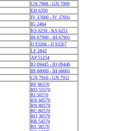
GN 7908 - GN 7909
EH 6350
IV 37600 - IV 37601
IG 2464
KS 6250 - KS 6251
IH 67900 - IH 67901
IJ 93266 - IJ 93267
LF 2842
AP 51254
IQ 09445 - IQ 09446
IH 68000 - IH 68001
GN 7910 - GN 7911
RF 96570
RO 55570
RI 50570
RX 60570
RN 80570
RC 80570
RQ 30570
RR 54570
RS 58570