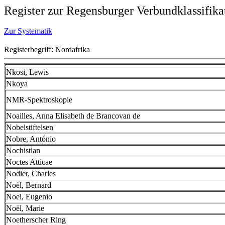
Register zur Regensburger Verbundklassifika
Zur Systematik
Registerbegriff: Nordafrika
Nkosi, Lewis
Nkoya
NMR-Spektroskopie
Noailles, Anna Elisabeth de Brancovan de
Nobelstiftelsen
Nobre, António
Nochistlan
Noctes Atticae
Nodier, Charles
Noël, Bernard
Noel, Eugenio
Noël, Marie
Noetherscher Ring