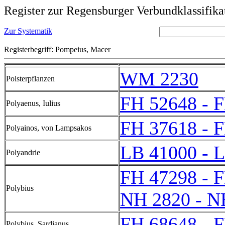
Register zur Regensburger Verbundklassifika
Zur Systematik
Registerbegriff: Pompeius, Macer
WM 2230
Polsterpflanzen
FH 52648 - 
Polyaenus, Iulius
FH 37618 - 
Polyainos, von Lampsakos
LB 41000 - 
Polyandrie
FH 47298 - 
Polybius
NH 2820 - N
FH 68648 - 
Polybius, Sardianus