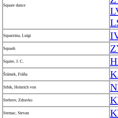
Square dance
L
L
I
Squarzina, Luigi
Z
Squash
H
Squire, J. C.
K
Šrámek, Fráňa
N
Srbik, Heinrich von
K
Srebrov, Zdravko
K
Sremac, Stevan