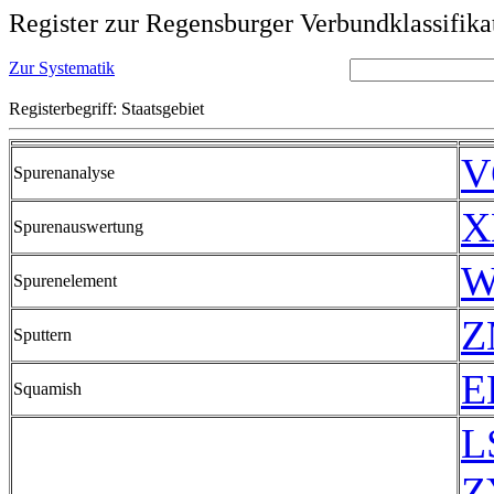
Register zur Regensburger Verbundklassifika
Zur Systematik
Registerbegriff: Staatsgebiet
V
Spurenanalyse
X
Spurenauswertung
W
Spurenelement
Z
Sputtern
E
Squamish
L
Z