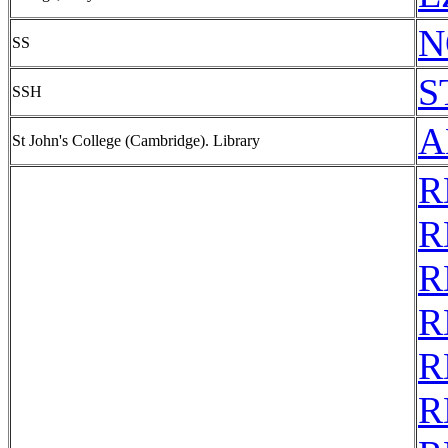
N
SS
S
SSH
A
St John's College (Cambridge). Library
R
R
R
R
R
R