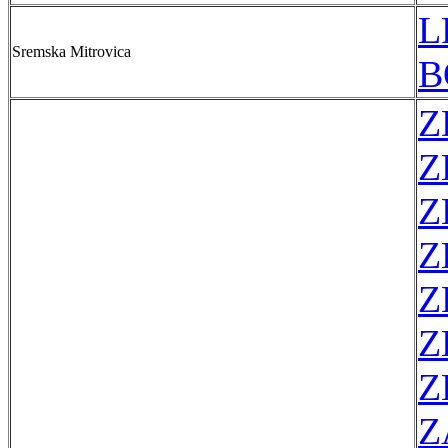
L
Sremska Mitrovica
B
Z
Z
Z
Z
Z
Z
Z
Z