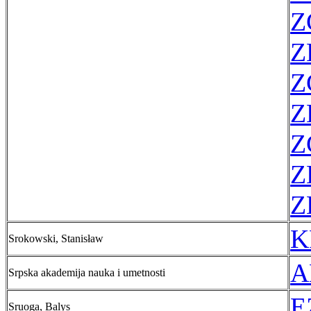
Z
Z
Z
Z
Z
Z
Z
K
Srokowski, Stanisław
A
Srpska akademija nauka i umetnosti
E
Sruoga, Balys