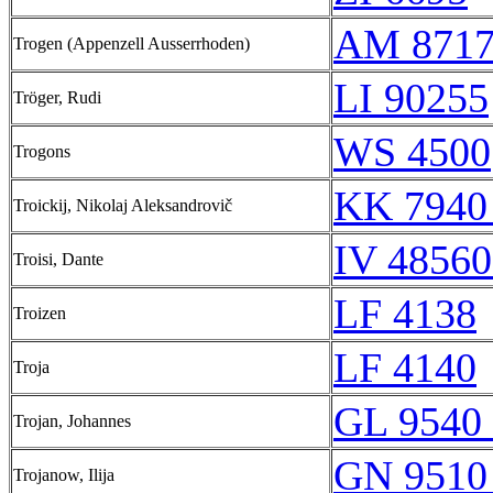
AM 871
Trogen (Appenzell Ausserrhoden)
LI 90255
Tröger, Rudi
WS 4500
Trogons
KK 7940
Troickij, Nikolaj Aleksandrovič
IV 48560
Troisi, Dante
LF 4138
Troizen
LF 4140
Troja
GL 9540 
Trojan, Johannes
GN 9510
Trojanow, Ilija