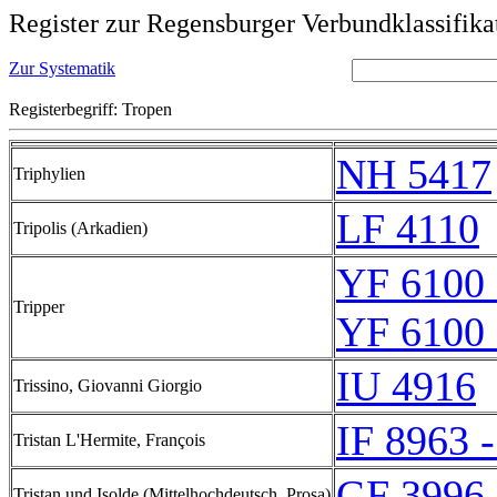
Register zur Regensburger Verbundklassifika
Zur Systematik
Registerbegriff: Tropen
NH 5417
Triphylien
LF 4110
Tripolis (Arkadien)
YF 6100 
Tripper
YF 6100 
IU 4916
Trissino, Giovanni Giorgio
IF 8963 -
Tristan L'Hermite, François
GF 3996 
Tristan und Isolde (Mittelhochdeutsch, Prosa)