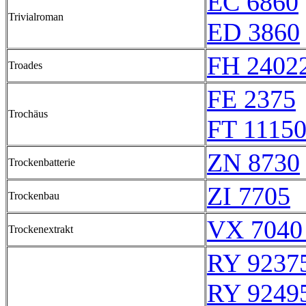
EC 6860
Trivialroman
ED 3860
FH 2402
Troades
FE 2375
Trochäus
FT 1115
ZN 8730
Trockenbatterie
ZI 7705
Trockenbau
VX 7040
Trockenextrakt
RY 9237
RY 9249