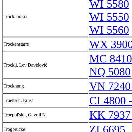
WI 5580
WI 5550
Trockenrasen
WI 5560
WX 3900
Trockenstarre
MC 8410
Trockij, Lev Davidovič
NQ 5080
VN 7240
Trocknung
CI 4800 
Troeltsch, Ernst
KK 7937
Troepolʹskij, Gavriil N.
ZI 6695
Trogbrücke