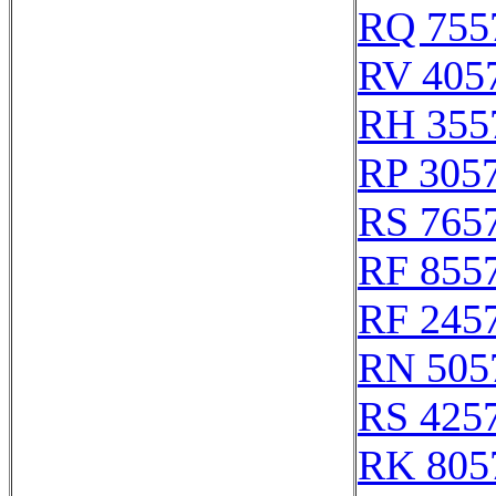
RQ 755
RV 405
RH 355
RP 305
RS 765
RF 855
RF 245
RN 505
RS 425
RK 805