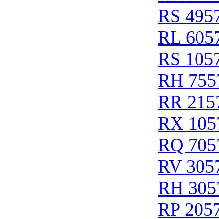
RS 495
RL 605
RS 105
RH 755
RR 215
RX 105
RQ 705
RV 305
RH 305
RP 205