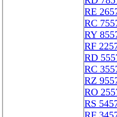
RD 785
RE 265
RC 755
RY 855
RF 225
RD 555
RC 355
RZ 955
RO 255
RS 545
RF 345