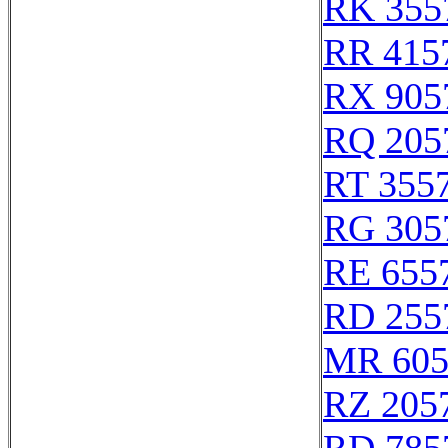
RK 355
RR 415
RX 905
RQ 205
RT 355
RG 305
RE 655
RD 255
MR 605
RZ 205