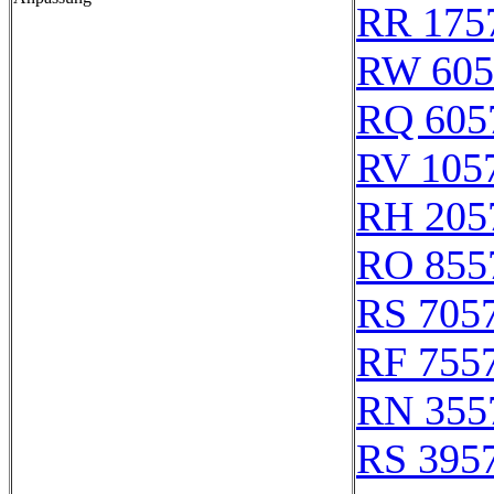
RR 175
RW 605
RQ 605
RV 105
RH 205
RO 855
RS 705
RF 755
RN 355
RS 395