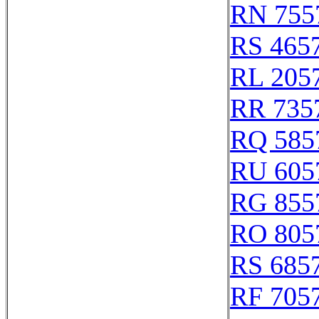
RN 755
RS 465
RL 205
RR 735
RQ 585
RU 605
RG 855
RO 805
RS 685
RF 705