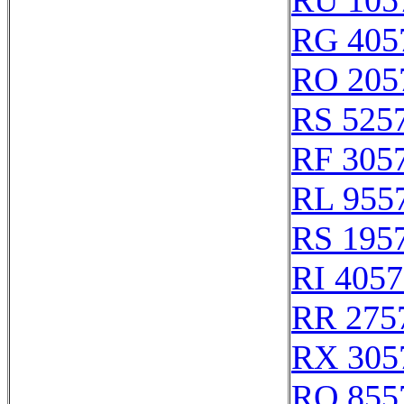
RU 105
RG 405
RO 205
RS 525
RF 305
RL 955
RS 195
RI 405
RR 275
RX 305
RQ 855