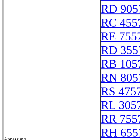
RD 905
RC 455
RE 755
RD 355
RB 105
RN 805
RS 475
RL 305
RR 755
RH 655
Anpassung