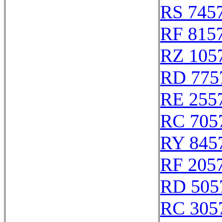
RS 745
RF 815
RZ 105
RD 775
RE 255
RC 705
RY 845
RF 205
RD 505
RC 305