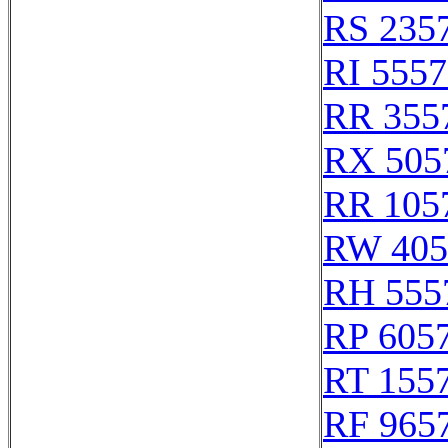
RS 235
RI 555
RR 355
RX 505
RR 105
RW 405
RH 555
RP 605
RT 155
RF 965