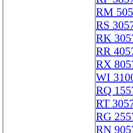
RM 505
RS 305
RK 305
RR 405
RX 805
WI 310
RQ 155
RT 305
RG 255
RN 905