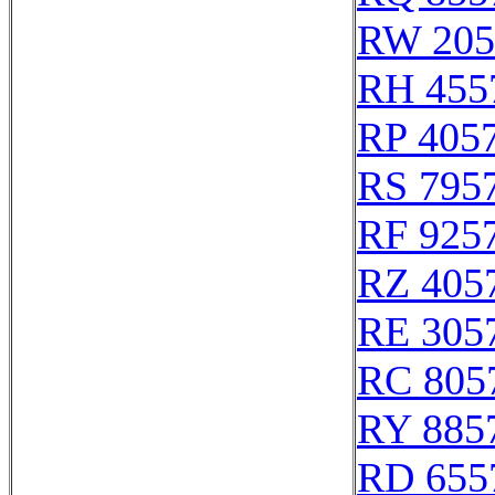
RW 205
RH 455
RP 405
RS 795
RF 925
RZ 405
RE 305
RC 805
RY 885
RD 655