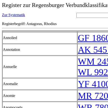
Register zur Regensburger Verbundklassifika
Zur Systematik
Registerbegriff: Antagoras, Rhodius
GF 1860
Annolied
AK 545
Annotation
WM 24
Annuelle
WL 992
YF 4100
Anomalie
MR 720
Anomie
WR 78
Anomocoela