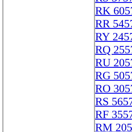
RK 605
RR 545
RY 245
RQ 255
RU 205
RG 505
RO 305
RS 565
RF 355
RM 205