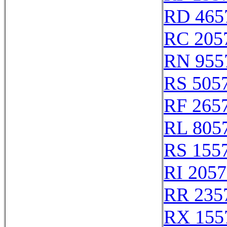
RD 465
RC 205
RN 955
RS 505
RF 265
RL 805
RS 155
RI 205
RR 235
RX 155