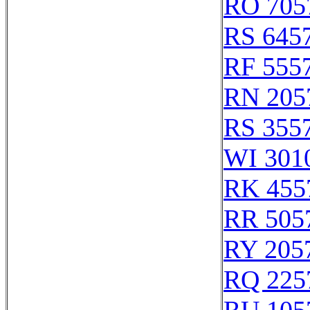
RO 705
RS 645
RF 555
RN 205
RS 355
WI 301
RK 455
RR 505
RY 205
RQ 225