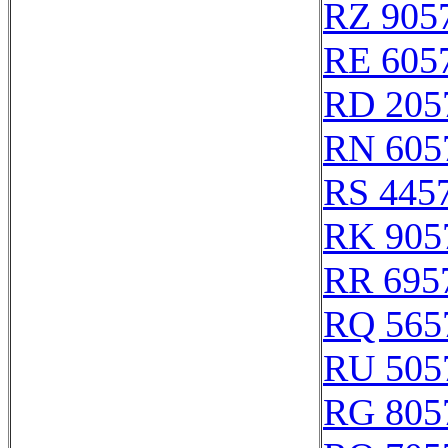
RZ 905
RE 605
RD 205
RN 605
RS 445
RK 905
RR 695
RQ 565
RU 505
RG 805