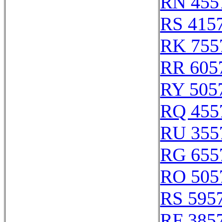
RN 455
RS 415
RK 755
RR 605
RY 505
RQ 455
RU 355
RG 655
RO 505
RS 595
RF 385