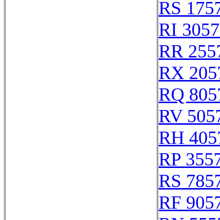
RS 175
RI 305
RR 255
RX 205
RQ 805
RV 505
RH 405
RP 355
RS 785
RF 905