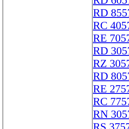
RD 605
RD 855
RC 405
RE 705
RD 305
RZ 305
RD 805
RE 275
RC 775
RN 305
RS 375