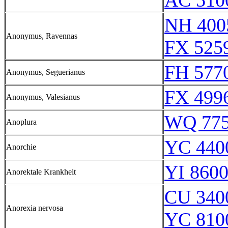
AC 510
NH 400
Anonymus, Ravennas
FX 525
FH 5770
Anonymus, Seguerianus
FX 499
Anonymus, Valesianus
WQ 77
Anoplura
YC 440
Anorchie
YI 8600
Anorektale Krankheit
CU 340
Anorexia nervosa
YC 810