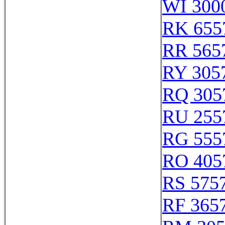
WI 300
RK 655
RR 565
RY 305
RQ 305
RU 255
RG 555
RO 405
RS 575
RF 365