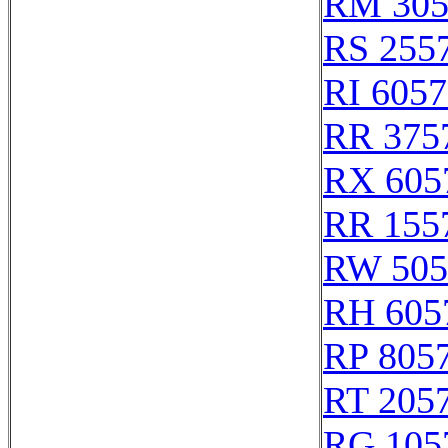
RM 305
RS 255
RI 605
RR 375
RX 605
RR 155
RW 505
RH 605
RP 805
RT 205
RG 105