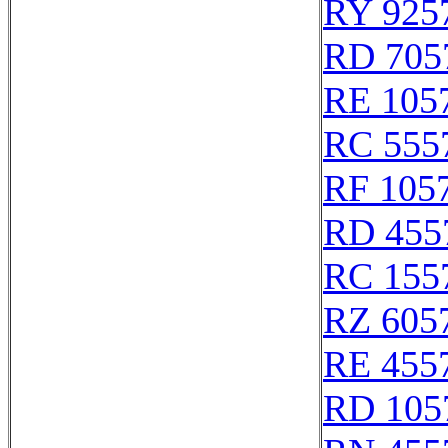
RY 925
RD 705
RE 105
RC 555
RF 105
RD 455
RC 155
RZ 605
RE 455
RD 105