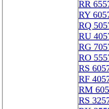
RR 655
RY 605
RQ 505
RU 405
RG 705
RO 555
RS 605
RF 405
RM 605
RS 325