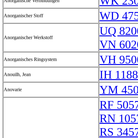
WK 23
Anorganische Verbindungen
WD 47
Anorganischer Stoff
UQ 820
Anorganischer Werkstoff
VN 602
VH 950
Anorganisches Ringsystem
IH 1188
Anouilh, Jean
YM 450
Anovarie
RF 505
RN 105
RS 345