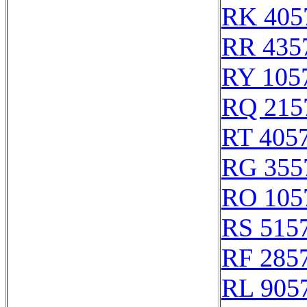
RK 405
RR 435
RY 105
RQ 215
RT 405
RG 355
RO 105
RS 515
RF 285
RL 905