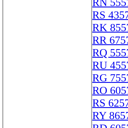
RN 555
RS 435
RK 855
RR 675
RQ 555
RU 455
RG 755
RO 605
RS 625
RY 865