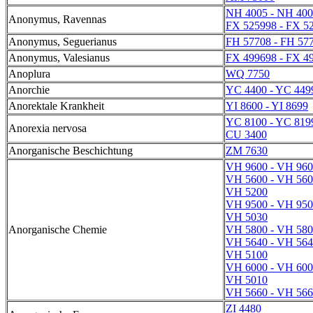
NH 4005 - NH 40
Anonymus, Ravennas
FX 525998 - FX 5
Anonymus, Seguerianus
FH 57708 - FH 57
Anonymus, Valesianus
FX 499698 - FX 4
Anoplura
WQ 7750
Anorchie
YC 4400 - YC 449
Anorektale Krankheit
YI 8600 - YI 8699
YC 8100 - YC 819
Anorexia nervosa
CU 3400
Anorganische Beschichtung
ZM 7630
VH 9600 - VH 96
VH 5600 - VH 56
VH 5200
VH 9500 - VH 95
VH 5030
Anorganische Chemie
VH 5800 - VH 58
VH 5640 - VH 56
VH 5100
VH 6000 - VH 60
VH 5010
VH 5660 - VH 56
ZI 4480