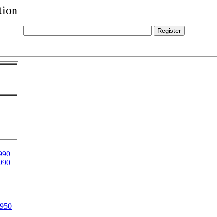
tion
9
990
990
4950