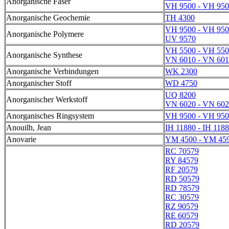
Anorganische Faser
VH 9500 - VH 95
Anorganische Geochemie
TH 4300
VH 9500 - VH 95
Anorganische Polymere
UV 9570
VH 5500 - VH 55
Anorganische Synthese
VN 6010 - VN 60
Anorganische Verbindungen
WK 2300
Anorganischer Stoff
WD 4750
UQ 8200
Anorganischer Werkstoff
VN 6020 - VN 60
Anorganisches Ringsystem
VH 9500 - VH 95
Anouilh, Jean
IH 11880 - IH 118
Anovarie
YM 4500 - YM 45
RC 70579
RY 84579
RF 20579
RD 50579
RD 78579
RC 30579
RZ 90579
RE 60579
RD 20579