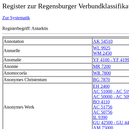
Register zur Regensburger Verbundklassifika
Zur Systematik
Registerbegriff: Antarktis
Annotation
AK 54510
WL 9925
Annuelle
WM 2450
Anomalie
YF 4100 - YF 419
Anomie
MR 7200
Anomocoela
WR 7800
Anonymes Christentum
BG 7870
EH 2460
AC 51000 - AC 51
AC 50000 - AC 50
BO 4110
Anonymes Werk
AC 51756
AC 50756
IL 9390
GU 42500 - GU 4
AM 75000