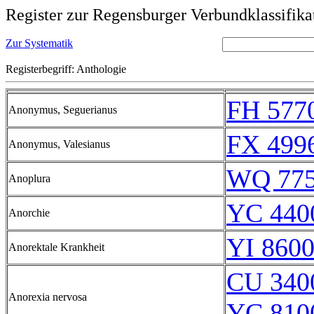
Register zur Regensburger Verbundklassifika
Zur Systematik
Registerbegriff: Anthologie
FH 5770
Anonymus, Seguerianus
FX 499
Anonymus, Valesianus
WQ 77
Anoplura
YC 440
Anorchie
YI 8600
Anorektale Krankheit
CU 340
Anorexia nervosa
YC 810