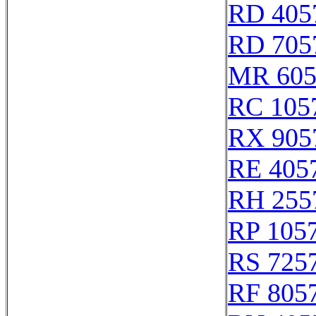
RD 405
RD 705
MR 605
RC 105
RX 905
RE 405
RH 255
RP 105
RS 725
RF 805