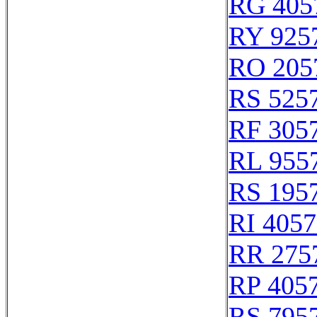
RG 405
RY 925
RO 205
RS 525
RF 305
RL 955
RS 195
RI 405
RR 275
RP 405
RS 795