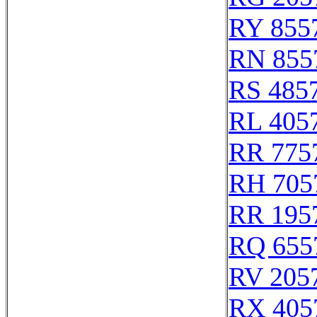
RY 855
RN 855
RS 485
RL 405
RR 775
RH 705
RR 195
RQ 655
RV 205
RX 405