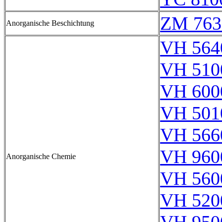
ZM 763
Anorganische Beschichtung
VH 564
VH 510
VH 600
VH 501
VH 566
VH 960
Anorganische Chemie
VH 560
VH 520