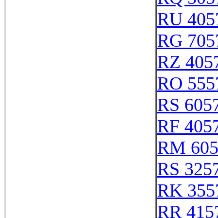
RU 405
RG 705
RZ 405
RO 555
RS 605
RF 405
RM 605
RS 325
RK 355
RR 415