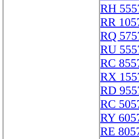
RH 555
RR 105
RQ 575
RU 555
RC 855
RX 155
RD 955
RC 505
RY 605
RE 805