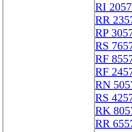
RI 205
RR 235
RP 305
RS 765
RF 855
RF 245
RN 505
RS 425
RK 805
RR 655