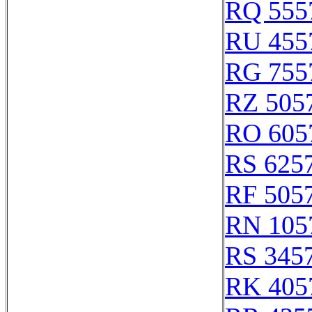
RQ 555
RU 455
RG 755
RZ 505
RO 605
RS 625
RF 505
RN 105
RS 345
RK 405