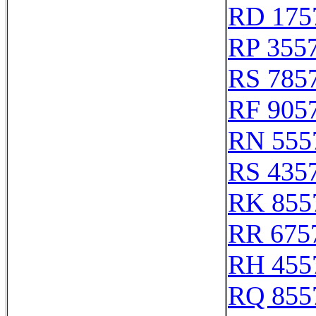
RD 175
RP 355
RS 785
RF 905
RN 555
RS 435
RK 855
RR 675
RH 455
RQ 855