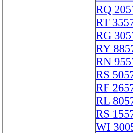
RQ 205
RT 355
RG 305
RY 885
RN 955
RS 505
RF 265
RL 805
RS 155
WI 300