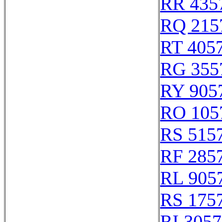
RR 435
RQ 215
RT 405
RG 355
RY 905
RO 105
RS 515
RF 285
RL 905
RS 175
RI 305