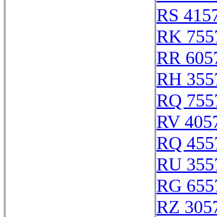
RS 415
RK 755
RR 605
RH 355
RQ 755
RV 405
RQ 455
RU 355
RG 655
RZ 305