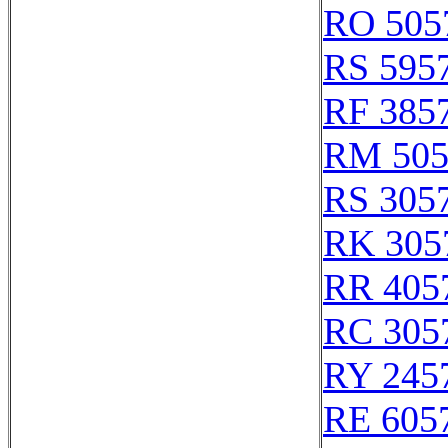
RO 505
RS 595
RF 385
RM 505
RS 305
RK 305
RR 405
RC 305
RY 245
RE 605