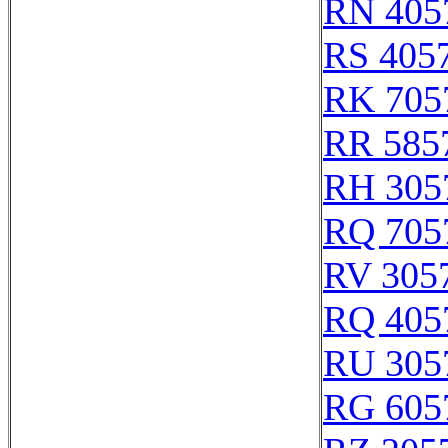
RN 405
RS 405
RK 705
RR 585
RH 305
RQ 705
RV 305
RQ 405
RU 305
RG 605