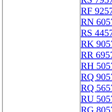
RF 925
RN 605
RS 445
RK 905
RR 695
RH 505
RQ 905
RQ 565
RU 505
RG 805