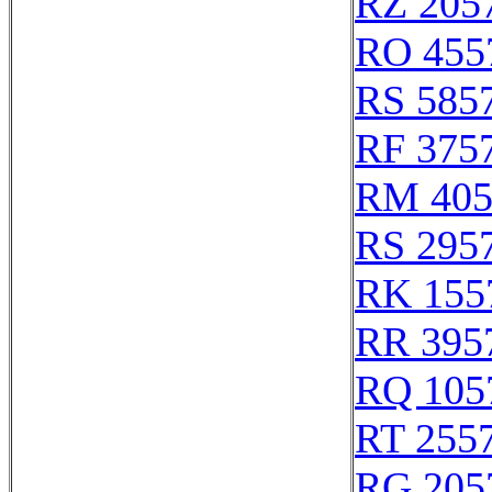
RZ 205
RO 455
RS 585
RF 375
RM 405
RS 295
RK 155
RR 395
RQ 105
RT 255
RG 205