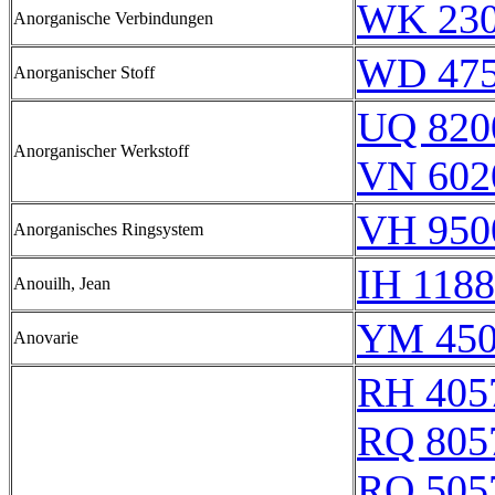
WK 23
Anorganische Verbindungen
WD 47
Anorganischer Stoff
UQ 820
Anorganischer Werkstoff
VN 602
VH 950
Anorganisches Ringsystem
IH 1188
Anouilh, Jean
YM 450
Anovarie
RH 405
RQ 805
RQ 505