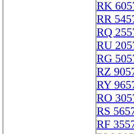
RK 605
RR 545
RQ 255
RU 205
RG 505
RZ 905
RY 965
RO 305
RS 565
RF 355