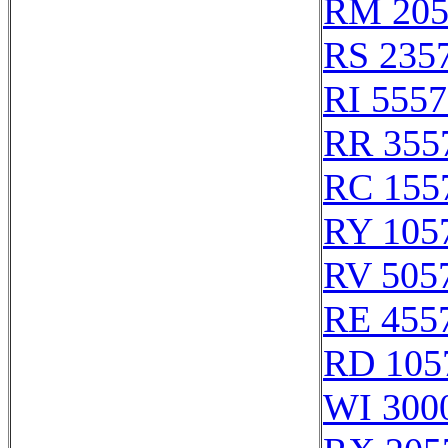
RM 205
RS 235
RI 555
RR 355
RC 155
RY 105
RV 505
RE 455
RD 105
WI 300