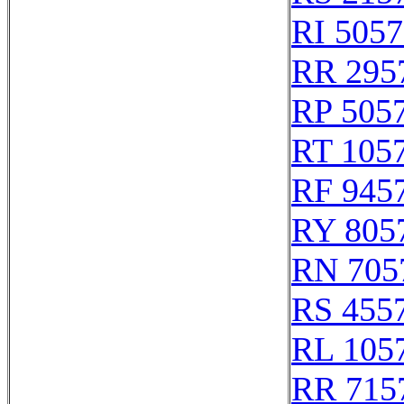
RI 505
RR 295
RP 505
RT 105
RF 945
RY 805
RN 705
RS 455
RL 105
RR 715