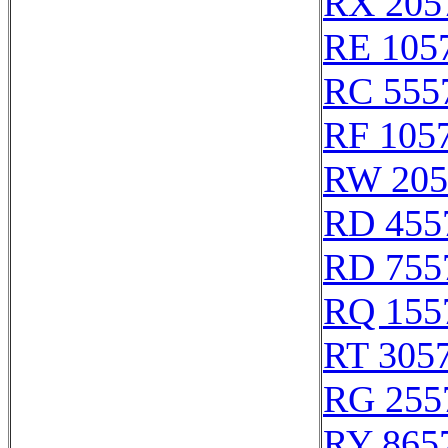
RX 205
RE 105
RC 555
RF 105
RW 205
RD 455
RD 755
RQ 155
RT 305
RG 255
RY 865