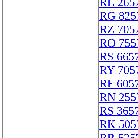
RE 265
RG 825
RZ 705
RO 755
RS 665
RY 705
RF 605
RN 255
RS 365
RK 505
RR 525