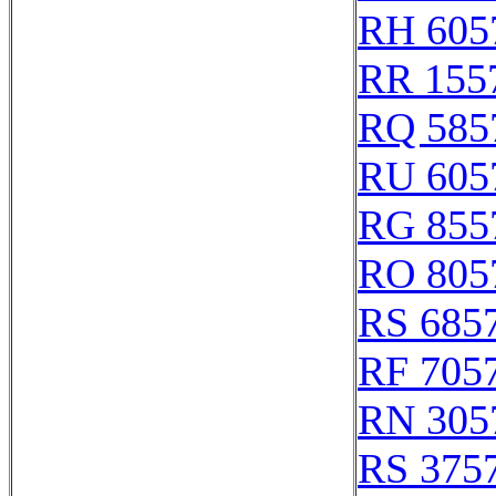
RH 605
RR 155
RQ 585
RU 605
RG 855
RO 805
RS 685
RF 705
RN 305
RS 375