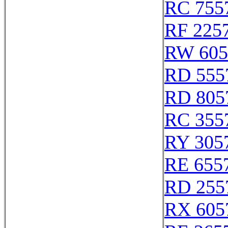
RC 755
RF 225
RW 605
RD 555
RD 805
RC 355
RY 305
RE 655
RD 255
RX 605