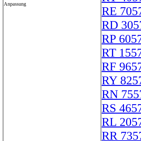
Anpassung
RE 705
RD 305
RP 605
RT 155
RF 965
RY 825
RN 755
RS 465
RL 205
RR 735