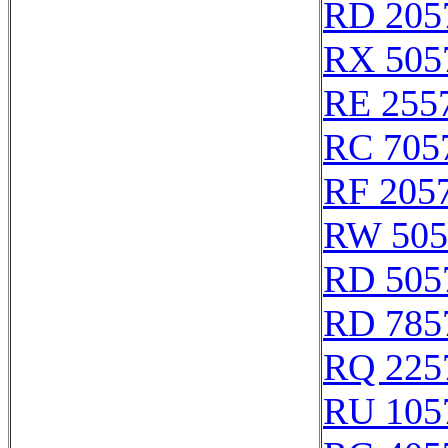
RD 205
RX 505
RE 255
RC 705
RF 205
RW 505
RD 505
RD 785
RQ 225
RU 105