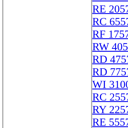
RE 205
RC 655
RF 175
RW 405
RD 475
RD 775
WI 310
RC 255
RY 225
RE 555