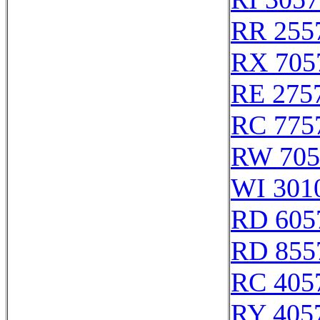
RR 255
RX 705
RE 275
RC 775
RW 705
WI 301
RD 605
RD 855
RC 405
RY 405