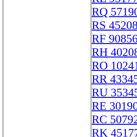
RQ 5719
RS 4520
RF 9085
RH 4020
RO 1024
RR 4334
RU 3534
RE 3019
RC 5079
RK 4517