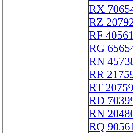
RX 7065
RZ 2079
RF 4056
RG 6565
RN 4573
RR 2175
RT 2075
RD 7039
RN 2048
RQ 9056