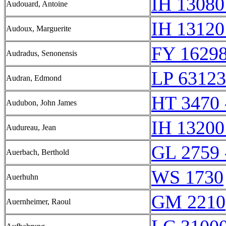
IH 13080
Audouard, Antoine
IH 13120
Audoux, Marguerite
FY 16298
Audradus, Senonensis
LP 63123
Audran, Edmond
HT 3470 
Audubon, John James
IH 13200
Audureau, Jean
GL 2759 
Auerbach, Berthold
WS 1730
Auerhuhn
GM 2210
Auernheimer, Raoul