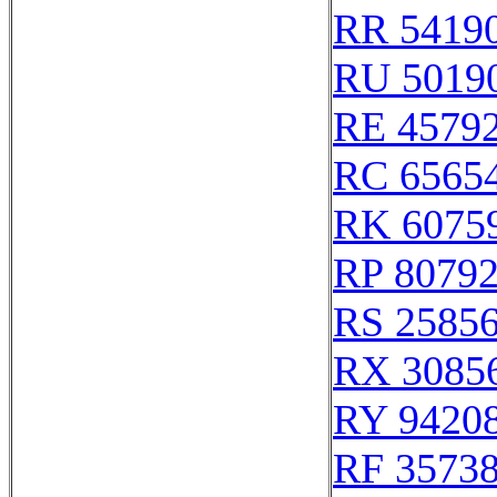
RR 5419
RU 5019
RE 4579
RC 6565
RK 6075
RP 8079
RS 2585
RX 3085
RY 9420
RF 3573