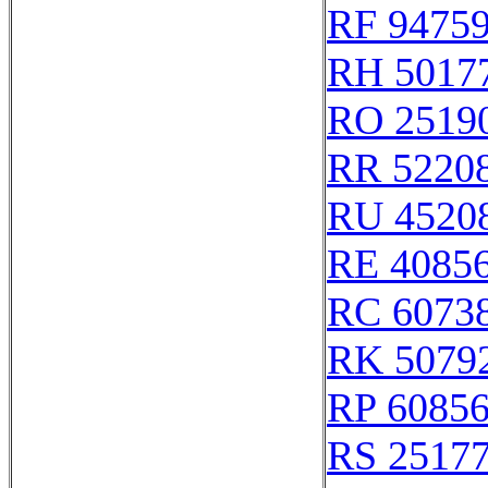
RF 9475
RH 5017
RO 2519
RR 5220
RU 4520
RE 4085
RC 6073
RK 5079
RP 6085
RS 2517