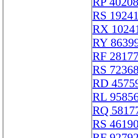
RP 4020
RS 1924
RX 1024
RY 8639
RF 2817
RS 7236
RD 4575
RL 9585
RQ 5817
RS 4619
RF 9279