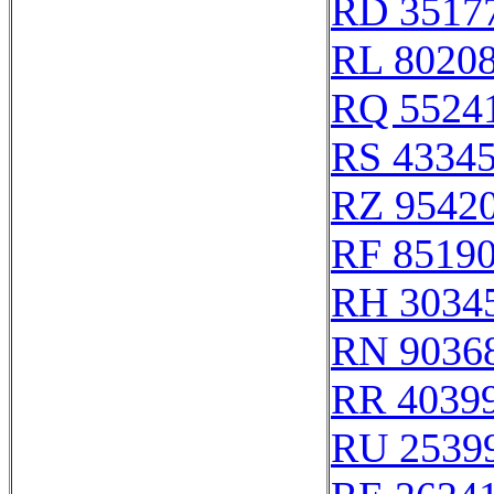
RD 3517
RL 8020
RQ 5524
RS 4334
RZ 9542
RF 8519
RH 3034
RN 9036
RR 4039
RU 2539