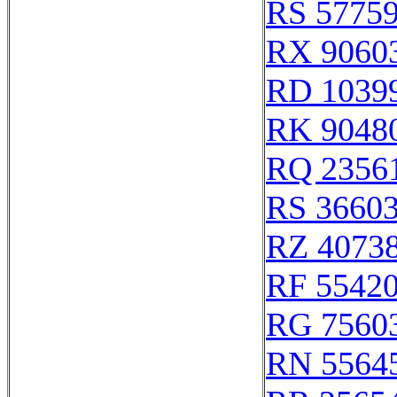
RS 5775
RX 9060
RD 1039
RK 9048
RQ 2356
RS 3660
RZ 4073
RF 5542
RG 7560
RN 5564