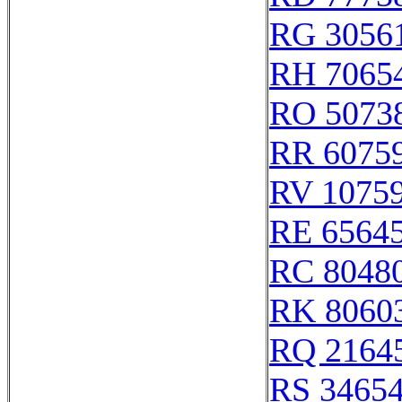
RG 3056
RH 7065
RO 5073
RR 6075
RV 1075
RE 6564
RC 8048
RK 8060
RQ 2164
RS 3465