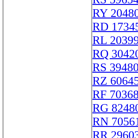
RY 2048
RD 1734
RL 2039
RQ 3042
RS 3948
RZ 6064
RF 7036
RG 8248
RN 7056
RR 2960