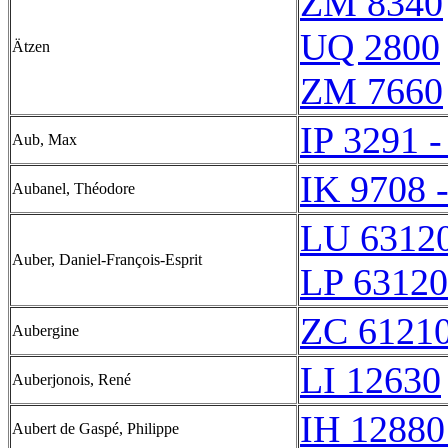
ZM 8340
UQ 2800
Ätzen
ZM 7660
IP 3291 -
Aub, Max
IK 9708 
Aubanel, Théodore
LU 6312
Auber, Daniel-François-Esprit
LP 63120
ZC 6121
Aubergine
LI 12630
Auberjonois, René
IH 12880
Aubert de Gaspé, Philippe