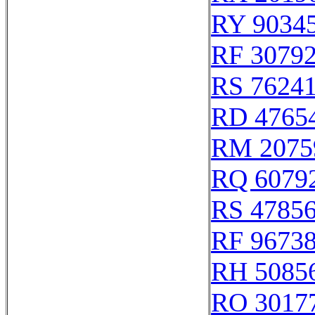
RY 9034
RF 3079
RS 7624
RD 4765
RM 2075
RQ 6079
RS 4785
RF 9673
RH 5085
RO 3017