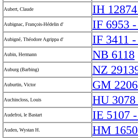
IH 12874
Aubert, Claude
IF 6953 -
Aubignac, François-Hédelin d'
IF 3411 -
Aubigné, Théodore Agrippa d'
NB 6118
Aubin, Hermann
NZ 2913
Auburg (Barbing)
GM 2206
Auburtin, Victor
HU 3078 
Auchincloss, Louis
IE 5107 -
Audefroi, le Bastart
HM 1650
Auden, Wystan H.