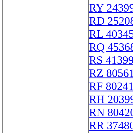
RY 2439
RD 2520
RL 4034
RQ 4536
RS 4139
RZ 8056
RF 8024
RH 2039
RN 8042
RR 3748