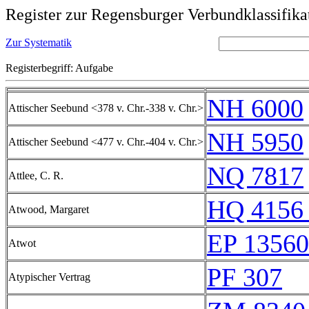
Register zur Regensburger Verbundklassifika
Zur Systematik
Registerbegriff: Aufgabe
NH 6000
Attischer Seebund <378 v. Chr.-338 v. Chr.>
NH 5950
Attischer Seebund <477 v. Chr.-404 v. Chr.>
NQ 7817
Attlee, C. R.
HQ 4156 
Atwood, Margaret
EP 13560
Atwot
PF 307
Atypischer Vertrag