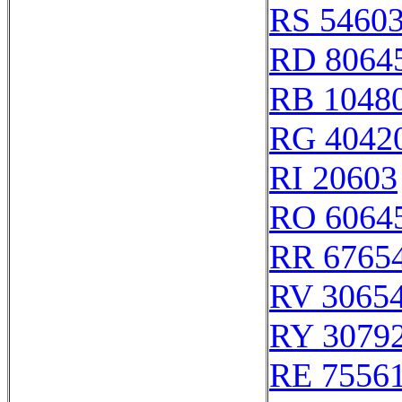
RS 5460
RD 8064
RB 1048
RG 4042
RI 20603
RO 6064
RR 6765
RV 3065
RY 3079
RE 7556