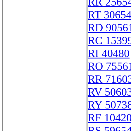
RR 2565
RT 3065
RD 9056
RC 1539
RI 40480
RO 7556
RR 7160
RV 5060
RY 5073
RF 1042
RS 5965