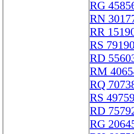
RG 4585
RN 3017
RR 1519
RS 7919
RD 5560
RM 4065
RQ 7073
RS 4975
RD 7579
RG 2064