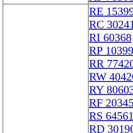
RE 1539
RC 3024
RI 60368
RP 1039
RR 7742
RW 4042
RY 8060
RF 2034
RS 6456
RD 3019