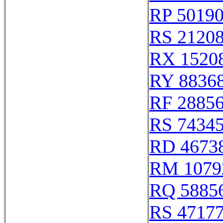
RP 5019
RS 2120
RX 1520
RY 8836
RF 2885
RS 7434
RD 4673
RM 1079
RQ 5885
RS 4717