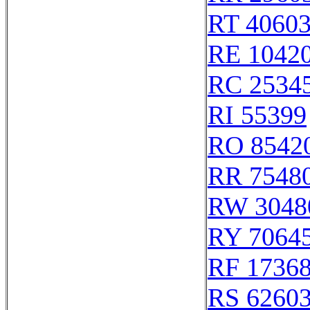
RT 4060
RE 1042
RC 2534
RI 55399
RO 8542
RR 7548
RW 3048
RY 7064
RF 1736
RS 6260