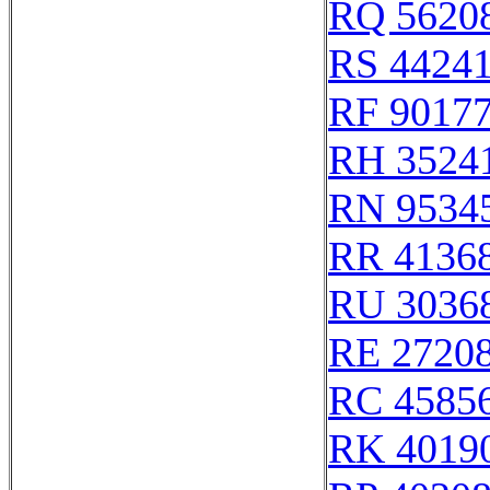
RQ 5620
RS 4424
RF 9017
RH 3524
RN 9534
RR 4136
RU 3036
RE 2720
RC 4585
RK 4019