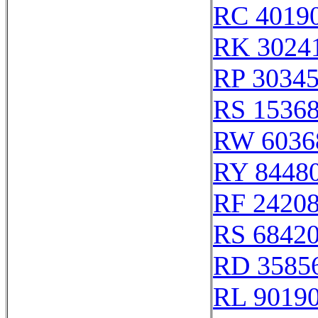
RC 4019
RK 3024
RP 3034
RS 1536
RW 6036
RY 8448
RF 2420
RS 6842
RD 3585
RL 9019