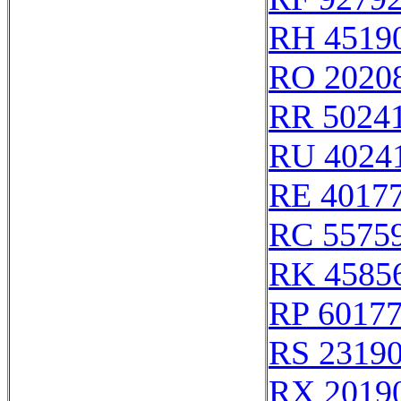
RH 4519
RO 2020
RR 5024
RU 4024
RE 4017
RC 5575
RK 4585
RP 6017
RS 2319
RX 2019