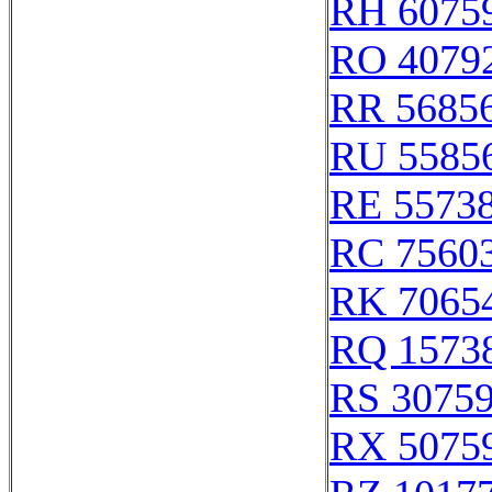
RH 6075
RO 4079
RR 5685
RU 5585
RE 5573
RC 7560
RK 7065
RQ 1573
RS 3075
RX 5075