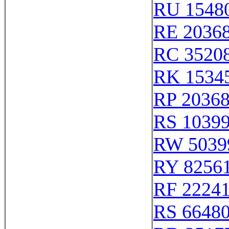
RU 1548
RE 2036
RC 3520
RK 1534
RP 2036
RS 1039
RW 5039
RY 8256
RF 2224
RS 6648