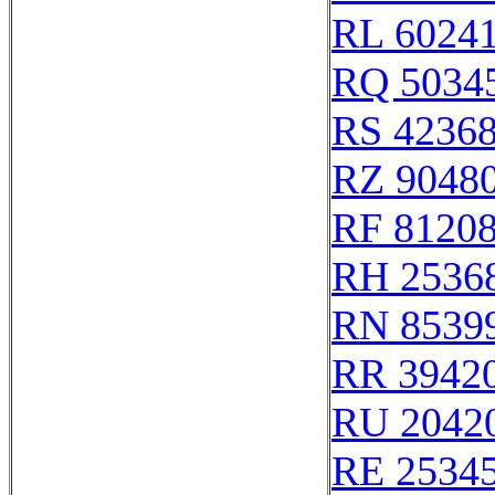
RL 6024
RQ 5034
RS 4236
RZ 9048
RF 8120
RH 2536
RN 8539
RR 3942
RU 2042
RE 2534