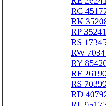
RE 2624
RC 4517
RK 3520
RP 3524
RS 1734
RW 7034
RY 8542
RF 2619
RS 7039
RD 4079
RL 9517