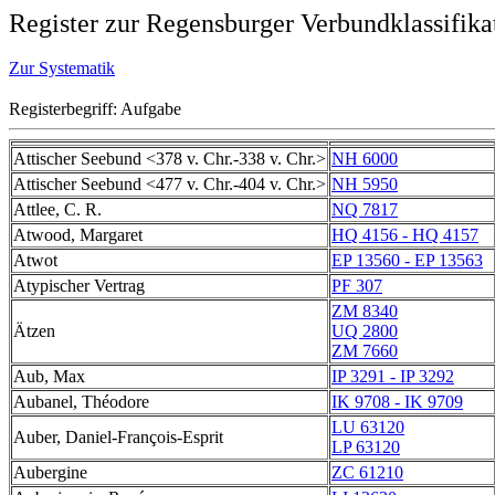
Register zur Regensburger Verbundklassifika
Zur Systematik
Registerbegriff: Aufgabe
Attischer Seebund <378 v. Chr.-338 v. Chr.>
NH 6000
Attischer Seebund <477 v. Chr.-404 v. Chr.>
NH 5950
Attlee, C. R.
NQ 7817
Atwood, Margaret
HQ 4156 - HQ 4157
Atwot
EP 13560 - EP 13563
Atypischer Vertrag
PF 307
ZM 8340
Ätzen
UQ 2800
ZM 7660
Aub, Max
IP 3291 - IP 3292
Aubanel, Théodore
IK 9708 - IK 9709
LU 63120
Auber, Daniel-François-Esprit
LP 63120
Aubergine
ZC 61210