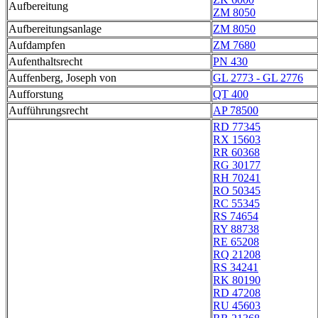
Aufbereitung
ZM 8050
Aufbereitungsanlage
ZM 8050
Aufdampfen
ZM 7680
Aufenthaltsrecht
PN 430
Auffenberg, Joseph von
GL 2773 - GL 2776
Aufforstung
QT 400
Aufführungsrecht
AP 78500
RD 77345
RX 15603
RR 60368
RG 30177
RH 70241
RO 50345
RC 55345
RS 74654
RY 88738
RE 65208
RQ 21208
RS 34241
RK 80190
RD 47208
RU 45603