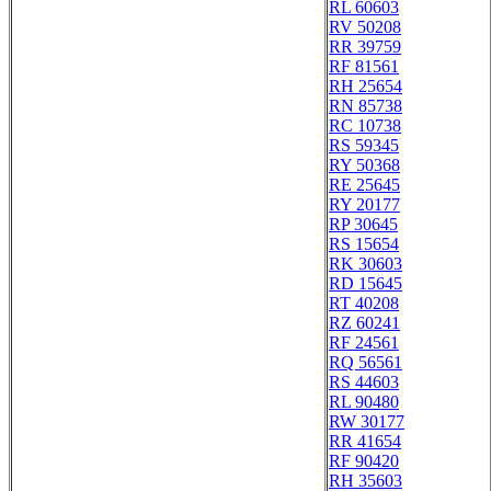
RL 60603
RV 50208
RR 39759
RF 81561
RH 25654
RN 85738
RC 10738
RS 59345
RY 50368
RE 25645
RY 20177
RP 30645
RS 15654
RK 30603
RD 15645
RT 40208
RZ 60241
RF 24561
RQ 56561
RS 44603
RL 90480
RW 30177
RR 41654
RF 90420
RH 35603