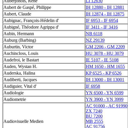
Auberjonois, René
LI 12630
Aubert de Gaspé, Philippe
IH 12880 - IH 12881
Aubert, Claude
IH 12874 - IH 12875
Aubignac, François-Hédelin d'
IF 6953 - IF 6954
Aubigné, Théodore Agrippa d'
IF 3411 - IF 3416
Aubin, Hermann
NB 6118
Auburg (Barbing)
NZ 29139
Auburtin, Victor
GM 2206 - GM 2209
Auchincloss, Louis
HU 3078 - HU 3079
Audefroi, le Bastart
IE 5107 - IE 5108
Auden, Wystan H.
HM 1650 - HM 1655
Auderska, Halina
KP 6525 - KP 6526
Audiberti, Jacques
IH 13000 - IH 13001
Audiguier, Vital d'
IF 6958
Audiologie
YN 6500 - YN 6599
Audiometrie
YN 3900 - YN 3999
AC 91000 - AC 91990
ZX 7240
BU 7200
Audiovisuelle Medien
MB 2555
AC 91756