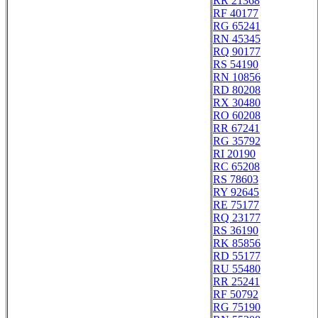
RR 21368
RF 40177
RG 65241
RN 45345
RQ 90177
RS 54190
RN 10856
RD 80208
RX 30480
RO 60208
RR 67241
RG 35792
RI 20190
RC 65208
RS 78603
RY 92645
RE 75177
RQ 23177
RS 36190
RK 85856
RD 55177
RU 55480
RR 25241
RF 50792
RG 75190