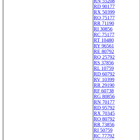
RN 55208
RD 90177
RX 50399
RO 75177
RR 71190
RI 30856
RC 75177
RT 10480
RY 96561
RE 80792
RQ 25792
RS 37856
RL 10759
RD 60792
RV 10399
RR 29190
RF 60738
RG 80856
RN 70177
RD 95792
RX 70345
RO 80792
RR 73856
RI 50759
RC 77792