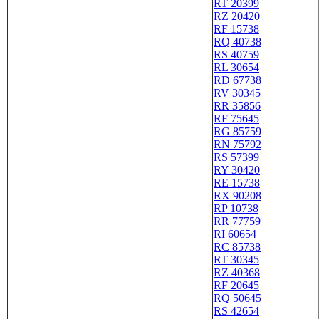
RT 20399
RZ 20420
RF 15738
RQ 40738
RS 40759
RL 30654
RD 67738
RV 30345
RR 35856
RF 75645
RG 85759
RN 75792
RS 57399
RY 30420
RE 15738
RX 90208
RP 10738
RR 77759
RI 60654
RC 85738
RT 30345
RZ 40368
RF 20645
RQ 50645
RS 42654