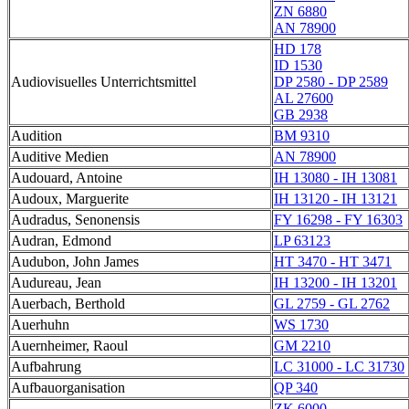
ZN 6880
AN 78900
HD 178
ID 1530
Audiovisuelles Unterrichtsmittel
DP 2580 - DP 2589
AL 27600
GB 2938
Audition
BM 9310
Auditive Medien
AN 78900
Audouard, Antoine
IH 13080 - IH 13081
Audoux, Marguerite
IH 13120 - IH 13121
Audradus, Senonensis
FY 16298 - FY 16303
Audran, Edmond
LP 63123
Audubon, John James
HT 3470 - HT 3471
Audureau, Jean
IH 13200 - IH 13201
Auerbach, Berthold
GL 2759 - GL 2762
Auerhuhn
WS 1730
Auernheimer, Raoul
GM 2210
Aufbahrung
LC 31000 - LC 31730
Aufbauorganisation
QP 340
ZK 6000