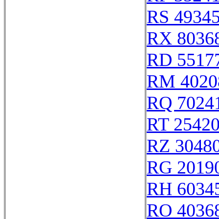
RS 4934
RX 8036
RD 5517
RM 4020
RQ 7024
RT 2542
RZ 3048
RG 2019
RH 6034
RO 4036