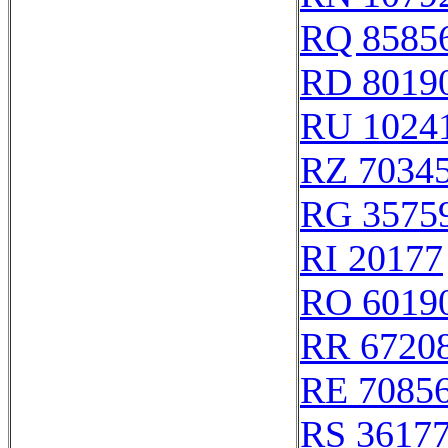
RQ 8585
RD 8019
RU 1024
RZ 7034
RG 3575
RI 20177
RO 6019
RR 6720
RE 7085
RS 3617