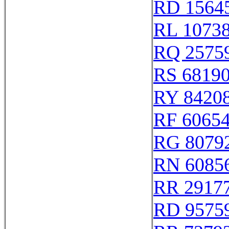
RD 1564
RL 1073
RQ 2575
RS 6819
RY 8420
RF 6065
RG 8079
RN 6085
RR 2917
RD 9575