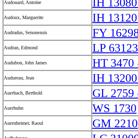
IH 13080
Audouard, Antoine
IH 13120
Audoux, Marguerite
FY 16298
Audradus, Senonensis
LP 63123
Audran, Edmond
HT 3470 
Audubon, John James
IH 13200
Audureau, Jean
GL 2759 
Auerbach, Berthold
WS 1730
Auerhuhn
GM 2210
Auernheimer, Raoul