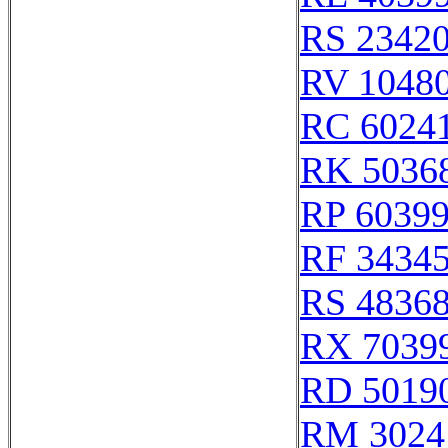
RS 2342
RV 1048
RC 6024
RK 5036
RP 6039
RF 3434
RS 4836
RX 7039
RD 5019
RM 3024