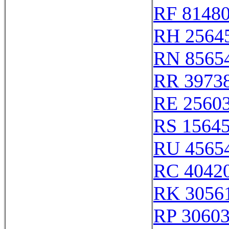
RF 8148
RH 2564
RN 8565
RR 3973
RE 2560
RS 1564
RU 4565
RC 4042
RK 3056
RP 3060