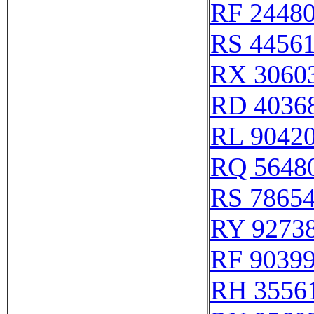
RF 2448
RS 4456
RX 3060
RD 4036
RL 9042
RQ 5648
RS 7865
RY 9273
RF 9039
RH 3556