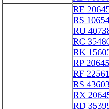
RE 2064
RS 1065
RU 4073
RC 3548
RK 1560
RP 2064
RF 2256
RS 4360
RX 2064
RD 3539