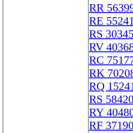
RR 5639
RE 5524
RS 3034
RV 4036
RC 7517
RK 7020
RQ 1524
RS 5842
RY 4048
RF 3719