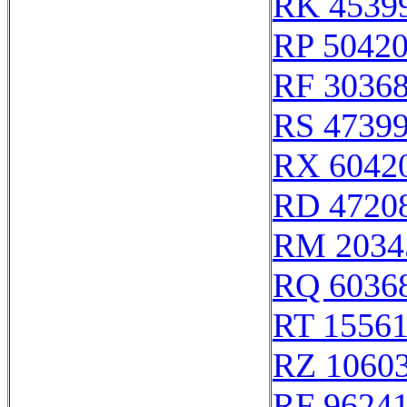
RK 4539
RP 5042
RF 3036
RS 4739
RX 6042
RD 4720
RM 2034
RQ 6036
RT 1556
RZ 1060
RF 9624