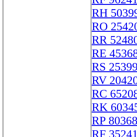
RH 5039
RO 2542
RR 5248
RE 4536
RS 2539
RV 2042
RC 6520
RK 6034
RP 8036
RF 3524