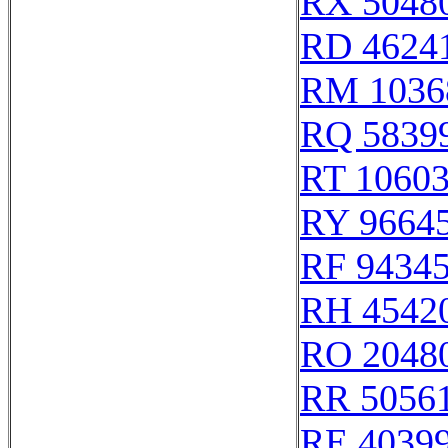
RX 5048
RD 4624
RM 1036
RQ 5839
RT 1060
RY 9664
RF 9434
RH 4542
RO 2048
RR 5056
RE 4039