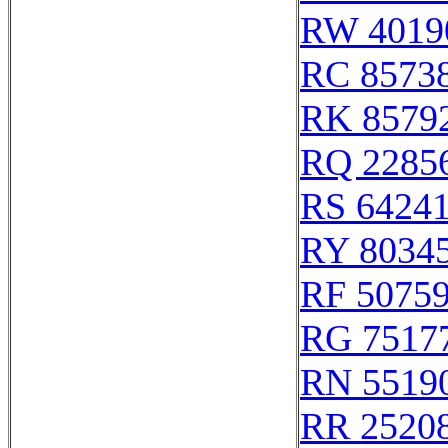
RW 4019
RC 8573
RK 8579
RQ 2285
RS 6424
RY 8034
RF 5075
RG 7517
RN 5519
RR 2520