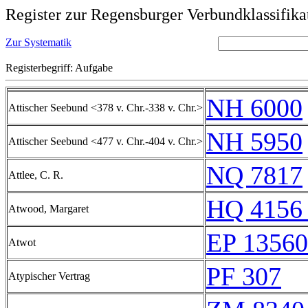
Register zur Regensburger Verbundklassifika
Zur Systematik
Registerbegriff: Aufgabe
NH 6000
Attischer Seebund <378 v. Chr.-338 v. Chr.>
NH 5950
Attischer Seebund <477 v. Chr.-404 v. Chr.>
NQ 7817
Attlee, C. R.
HQ 4156 
Atwood, Margaret
EP 13560
Atwot
PF 307
Atypischer Vertrag