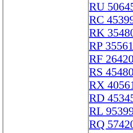
RU 5064
RC 4539
RK 3548
RP 3556
RF 2642
RS 4548
RX 4056
RD 4534
RL 9539
RQ 5742