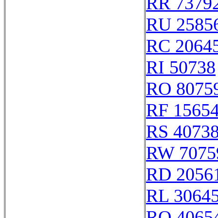
RR 7379
RU 2585
RC 2064
RI 50738
RO 8075
RF 1565
RS 4073
RW 7075
RD 2056
RL 3064
RQ 4065