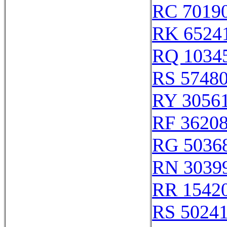
RC 7019
RK 6524
RQ 1034
RS 5748
RY 3056
RF 3620
RG 5036
RN 3039
RR 1542
RS 5024