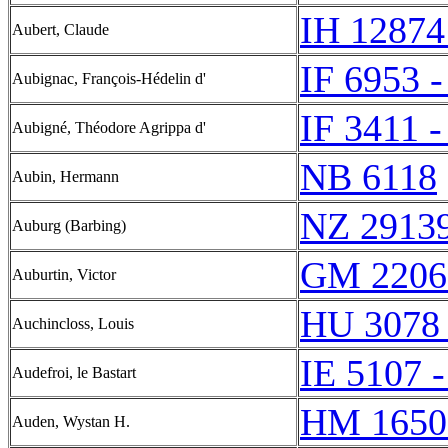
IH 12874
Aubert, Claude
IF 6953 -
Aubignac, François-Hédelin d'
IF 3411 -
Aubigné, Théodore Agrippa d'
NB 6118
Aubin, Hermann
NZ 2913
Auburg (Barbing)
GM 2206
Auburtin, Victor
HU 3078 
Auchincloss, Louis
IE 5107 -
Audefroi, le Bastart
HM 1650
Auden, Wystan H.