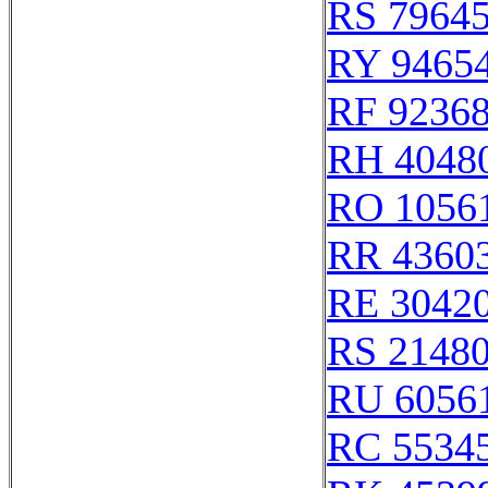
RS 7964
RY 9465
RF 9236
RH 4048
RO 1056
RR 4360
RE 3042
RS 2148
RU 6056
RC 5534