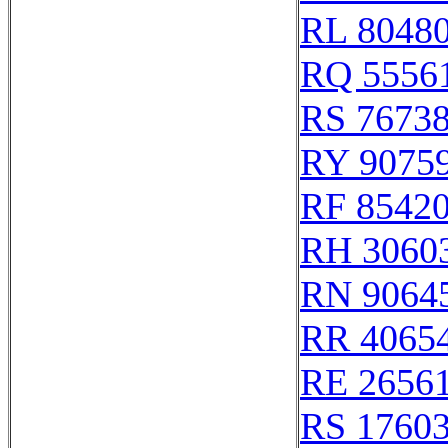
RL 8048
RQ 5556
RS 7673
RY 9075
RF 8542
RH 3060
RN 9064
RR 4065
RE 2656
RS 1760