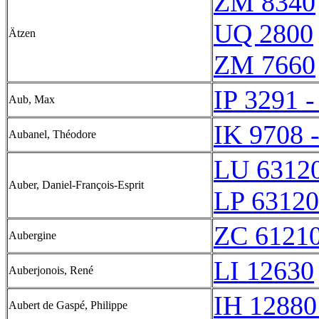
ZM 8340
UQ 2800
Ätzen
ZM 7660
IP 3291 -
Aub, Max
IK 9708 
Aubanel, Théodore
LU 6312
Auber, Daniel-François-Esprit
LP 63120
ZC 6121
Aubergine
LI 12630
Auberjonois, René
IH 12880
Aubert de Gaspé, Philippe