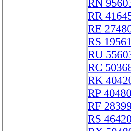
RN 9560
RR 4164
RE 2748
RS 1956
RU 5560
RC 5036
RK 4042
RP 4048
RF 2839
RS 4642