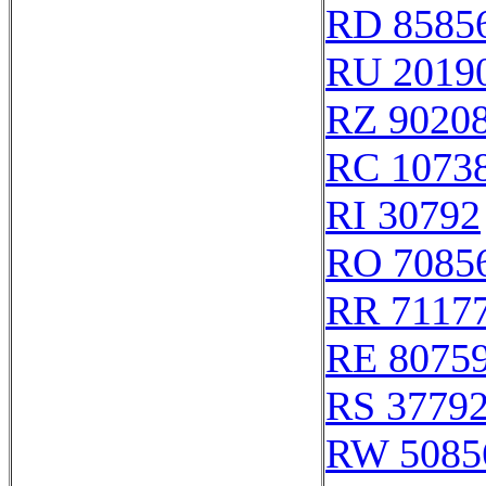
RD 8585
RU 2019
RZ 9020
RC 1073
RI 30792
RO 7085
RR 7117
RE 8075
RS 3779
RW 5085