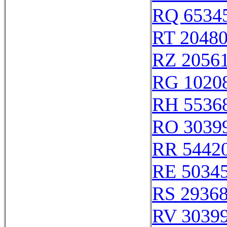
RQ 6534
RT 2048
RZ 2056
RG 1020
RH 5536
RO 3039
RR 5442
RE 5034
RS 2936
RV 3039