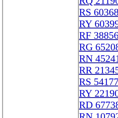
RQ 2119
RS 6036
RY 6039
RF 3885
RG 6520
RN 4524
RR 2134
RS 5417
RY 2219
RD 6773
RN 1079