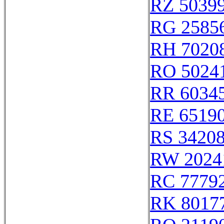
RZ 5039
RG 2585
RH 7020
RO 5024
RR 6034
RE 6519
RS 3420
RW 2024
RC 7779
RK 8017