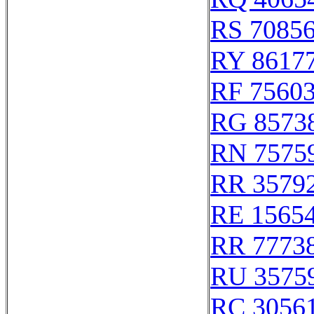
RS 7085
RY 8617
RF 7560
RG 8573
RN 7575
RR 3579
RE 1565
RR 7773
RU 3575
RC 3056