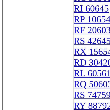
RI 60645
RP 1065
RF 2060
RS 4264
RX 1565
RD 3042
RL 6056
RQ 5060
RS 7475
RY 8879