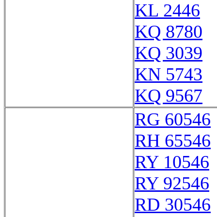
KL 2446
KQ 8780
KQ 3039
KN 5743
KQ 9567
RG 60546
RH 65546
RY 10546
RY 92546
RD 30546