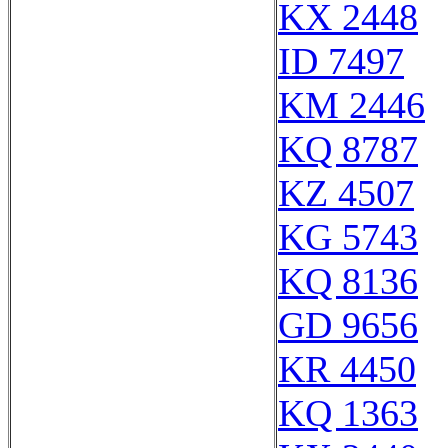
KX 2448
ID 7497
KM 2446
KQ 8787
KZ 4507
KG 5743
KQ 8136
GD 9656
KR 4450
KQ 1363