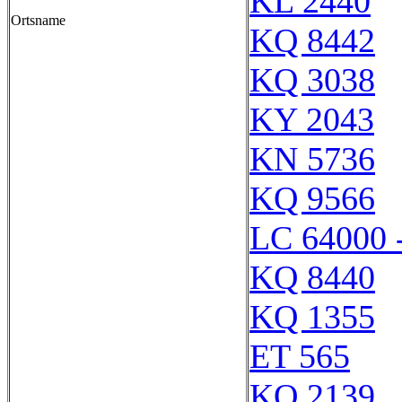
KL 2440
Ortsname
KQ 8442
KQ 3038
KY 2043
KN 5736
KQ 9566
LC 64000 
KQ 8440
KQ 1355
ET 565
KQ 2139