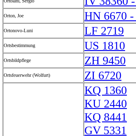
IV 38360 -
Ortolani, Sergio
HN 6670 -
Orton, Joe
LF 2719
Ortonovo-Luni
US 1810
Ortsbestimmung
ZH 9450
Ortsbildpflege
ZI 6720
Ortsfeuerwehr (Wolfurt)
KQ 1360
KU 2440
KQ 8441
GV 5331