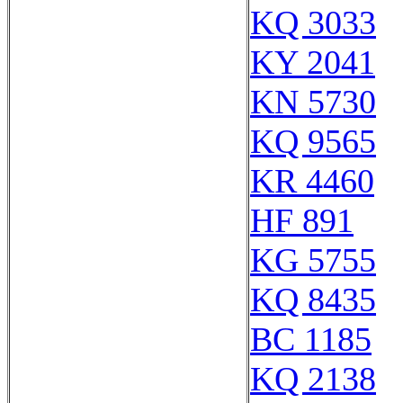
KQ 3033
KY 2041
KN 5730
KQ 9565
KR 4460
HF 891
KG 5755
KQ 8435
BC 1185
KQ 2138