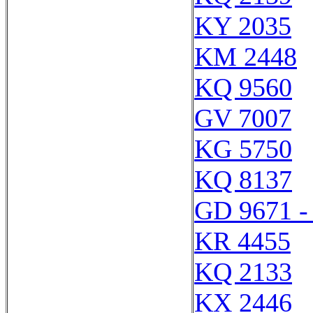
KY 2035
KM 2448
KQ 9560
GV 7007
KG 5750
KQ 8137
GD 9671 -
KR 4455
KQ 2133
KX 2446