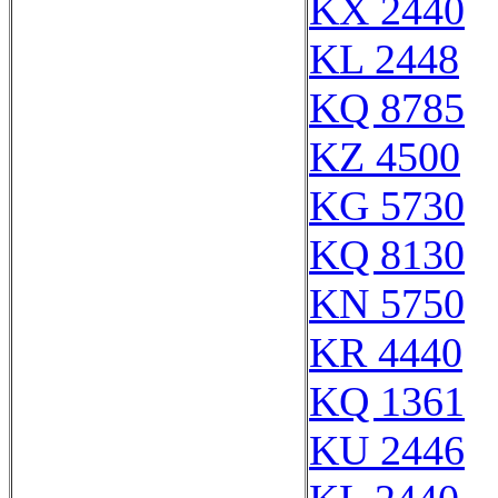
KX 2440
KL 2448
KQ 8785
KZ 4500
KG 5730
KQ 8130
KN 5750
KR 4440
KQ 1361
KU 2446