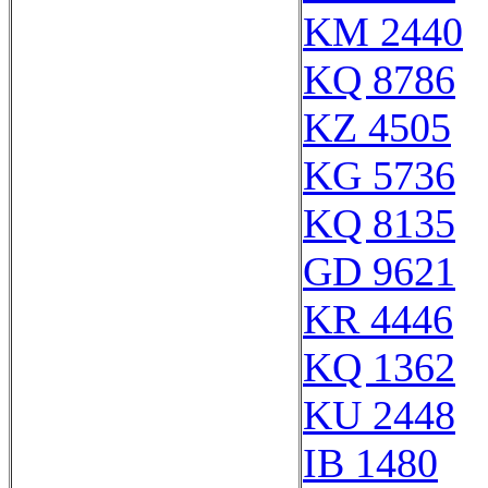
KM 2440
KQ 8786
KZ 4505
KG 5736
KQ 8135
GD 9621
KR 4446
KQ 1362
KU 2448
IB 1480