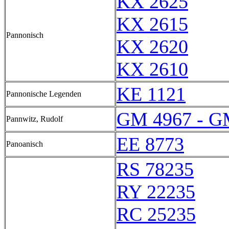
KX 2625
KX 2615
Pannonisch
KX 2620
KX 2610
KE 1121
Pannonische Legenden
GM 4967 - G
Pannwitz, Rudolf
EE 8773
Panoanisch
RS 78235
RY 22235
RC 25235