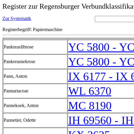
Register zur Regensburger Verbundklassifika
Zur Systematik
Registerbegriff: Papiermaschine
YC 5800 - YC
Pankreasfibrose
YC 5800 - YC
Pankreasnekrose
IX 6177 - IX 
Pann, Anton
WL 6370
Pannariaceae
MC 8190
Pannekoek, Anton
IH 69560 - I
Pannetier, Odette