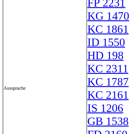
FP 2231
KG 1470
KC 1861
ID 1550
HD 198
KC 2311
KC 1787
Aussprache
KC 2161
IS 1206
GB 1538