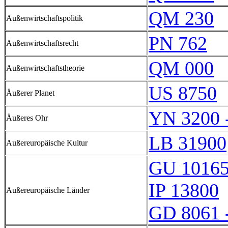
QM 230
Außenwirtschaftspolitik
PN 762
Außenwirtschaftsrecht
QM 000
Außenwirtschaftstheorie
US 8750
Äußerer Planet
YN 3200 
Äußeres Ohr
LB 31900
Außereuropäische Kultur
GU 1016
IP 13800
Außereuropäische Länder
GD 8061 