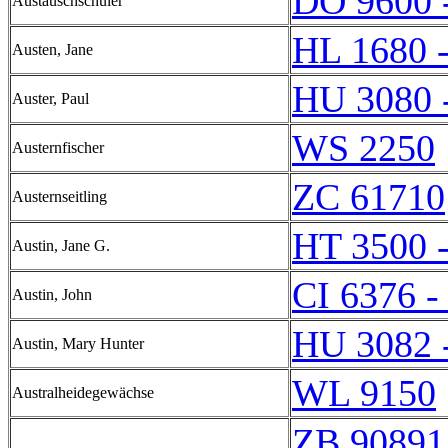
DO 9600 
Austauschschüler
HL 1680 
Austen, Jane
HU 3080 
Auster, Paul
WS 2250
Austernfischer
ZC 61710
Austernseitling
HT 3500 
Austin, Jane G.
CI 6376 -
Austin, John
HU 3082 
Austin, Mary Hunter
WL 9150
Australheidegewächse
ZB 90891