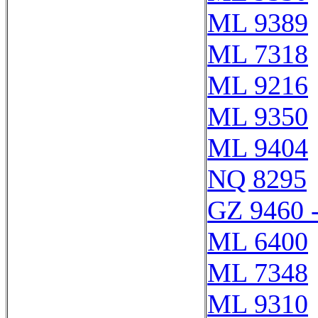
ML 9389
ML 7318
ML 9216
ML 9350
ML 9404
NQ 8295
GZ 9460 
ML 6400
ML 7348
ML 9310