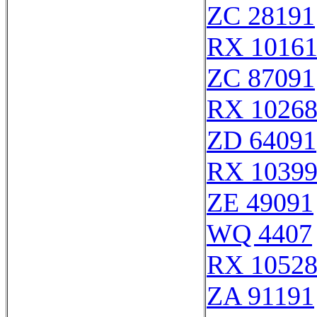
ZC 28191
RX 1016
ZC 87091
RX 1026
ZD 64091
RX 1039
ZE 49091
WQ 4407
RX 1052
ZA 91191