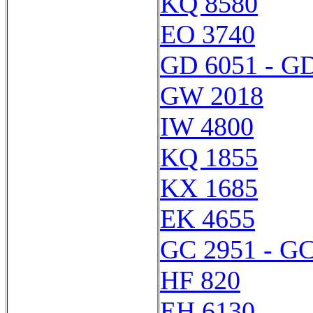
KQ 8580
EO 3740
GD 6051 - G
GW 2018
IW 4800
KQ 1855
KX 1685
EK 4655
GC 2951 - GC
HF 820
EH 6130