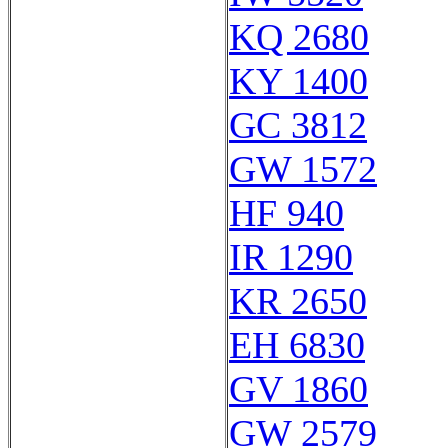
KQ 2680
KY 1400
GC 3812
GW 1572
HF 940
IR 1290
KR 2650
EH 6830
GV 1860
GW 2579