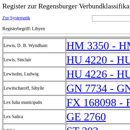
Register zur Regensburger Verbundklassifika
Zur Systematik
Registerbegriff: Libyen
HM 3350 - H
Lewis, D. B. Wyndham
HU 4220 - H
Lewis, Sinclair
HU 4226 - H
Lewisohn, Ludwig
GN 7734 - G
Lewitscharoff, Sibylle
FX 168098 - 
Lex Iulia municipalis
GE 2760
Lex Salica