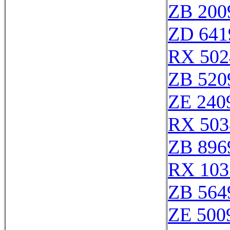
ZB 200
ZD 641
RX 502
ZB 520
ZE 240
RX 503
ZB 896
RX 103
ZB 564
ZE 500