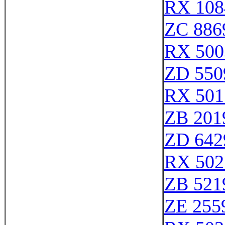
RX 108
ZC 886
RX 500
ZD 550
RX 501
ZB 201
ZD 642
RX 502
ZB 521
ZE 255