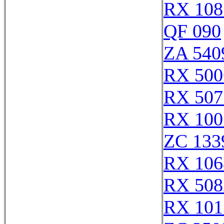
RX 108
QF 090
ZA 540
RX 500
RX 507
RX 100
ZC 133
RX 106
RX 508
RX 101