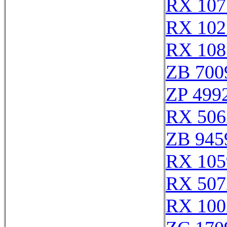
RX 107
RX 102
RX 108
ZB 700
ZP 499
RX 506
ZB 945
RX 105
RX 507
RX 100