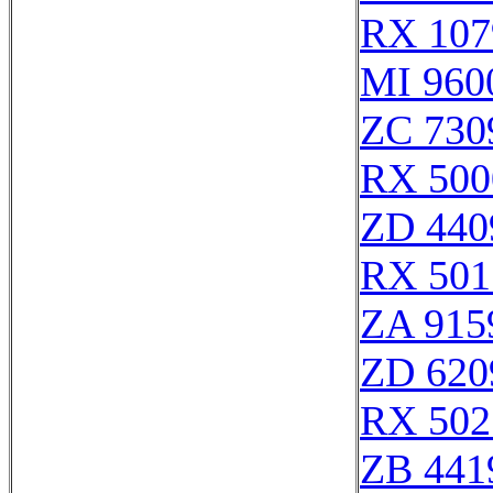
RX 107
MI 960
ZC 730
RX 500
ZD 440
RX 501
ZA 915
ZD 620
RX 502
ZB 441