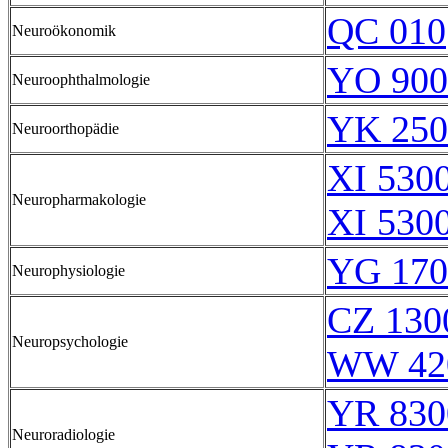
QC 010
Neuroökonomik
YO 900
Neuroophthalmologie
YK 250
Neuroorthopädie
XI 5300
Neuropharmakologie
XI 5300
YG 170
Neurophysiologie
CZ 130
Neuropsychologie
WW 42
YR 830
Neuroradiologie