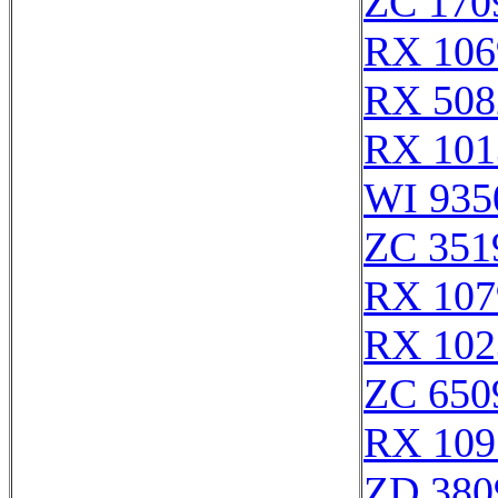
ZC 170
RX 106
RX 508
RX 101
WI 935
ZC 351
RX 107
RX 102
ZC 650
RX 109
ZD 380