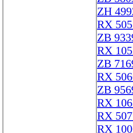
ZH 499
RX 505
ZB 933
RX 105
ZB 716
RX 506
ZB 956
RX 106
RX 507
RX 100