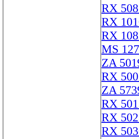
RX 508
RX 101
RX 108
MS 127
ZA 501
RX 500
ZA 573
RX 501
RX 502
RX 503