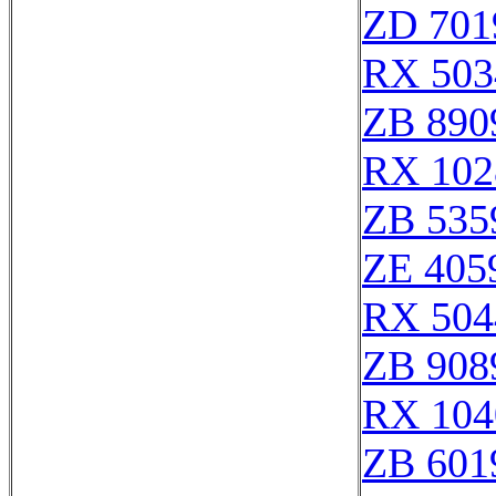
ZD 701
RX 503
ZB 890
RX 102
ZB 535
ZE 405
RX 504
ZB 908
RX 104
ZB 601