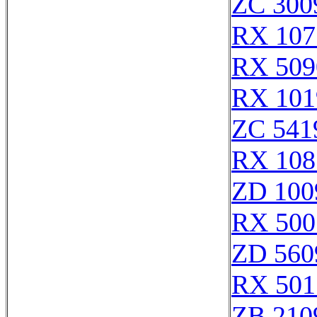
ZC 300
RX 107
RX 509
RX 101
ZC 541
RX 108
ZD 100
RX 500
ZD 560
RX 501
ZB 210