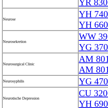
YR 830
YH 740
Neurose
YH 660
WW 39
Neurosekretion
YG 370
AM 80
Neurosurgical Clinic
AM 80
YG 470
Neurosyphilis
CU 320
Neurotische Depression
YH 690