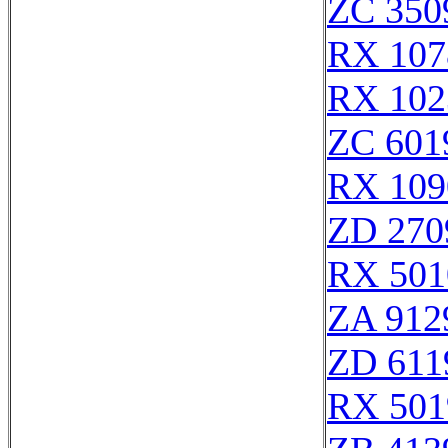
ZC 350
RX 107
RX 102
ZC 601
RX 109
ZD 270
RX 501
ZA 912
ZD 611
RX 501