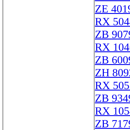
ZE 401
RX 504
ZB 907
RX 104
ZB 600
ZH 809
RX 505
ZB 934
RX 105
ZB 717