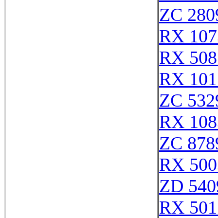
ZC 280
RX 107
RX 508
RX 101
ZC 532
RX 108
ZC 878
RX 500
ZD 540
RX 501