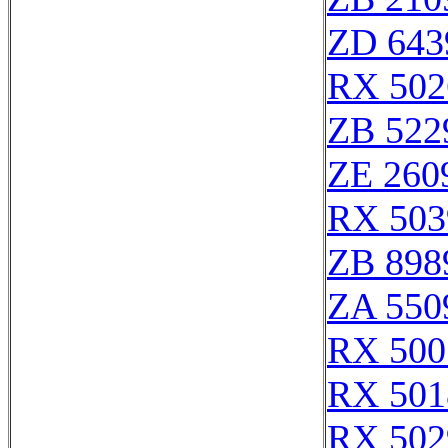
ZD 643
RX 502
ZB 522
ZE 260
RX 503
ZB 898
ZA 550
RX 500
RX 501
RX 502