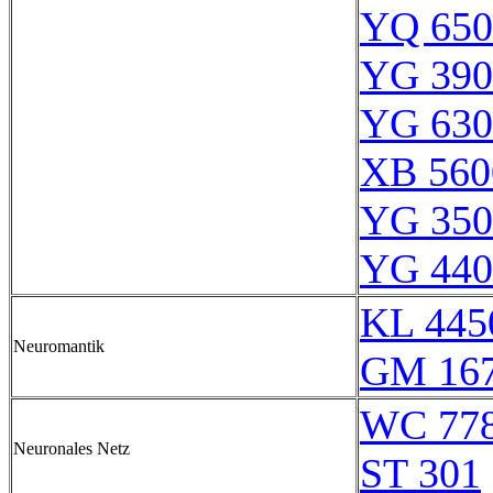
YQ 650
YG 390
YG 630
XB 560
YG 350
YG 440
KL 445
Neuromantik
GM 16
WC 77
Neuronales Netz
ST 301