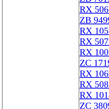
RX 506
ZB 949
RX 105
RX 507
RX 100
ZC 171
RX 106
RX 508
RX 101
ZC 380