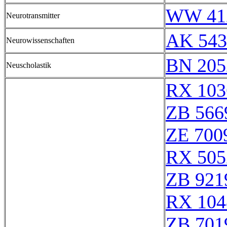
WW 41
Neurotransmitter
AK 543
Neurowissenschaften
BN 205
Neuscholastik
RX 103
ZB 566
ZE 700
RX 505
ZB 921
RX 104
ZB 701