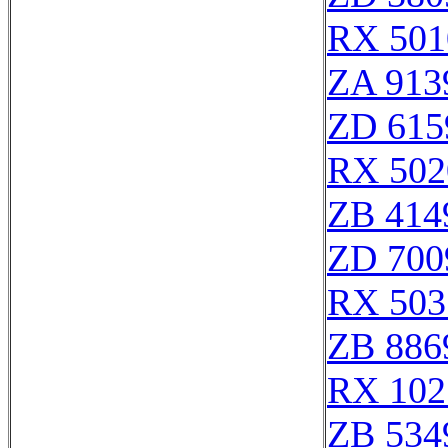
RX 501
ZA 913
ZD 615
RX 502
ZB 414
ZD 700
RX 503
ZB 886
RX 102
ZB 534