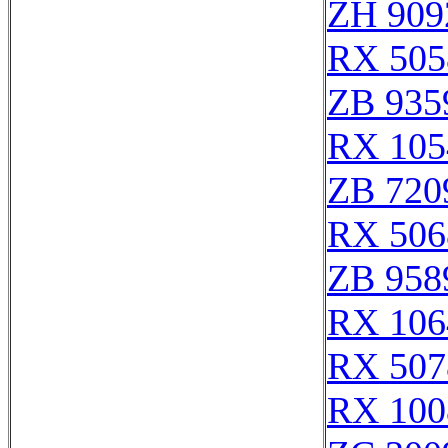
ZH 909
RX 505
ZB 935
RX 105
ZB 720
RX 506
ZB 958
RX 106
RX 507
RX 100