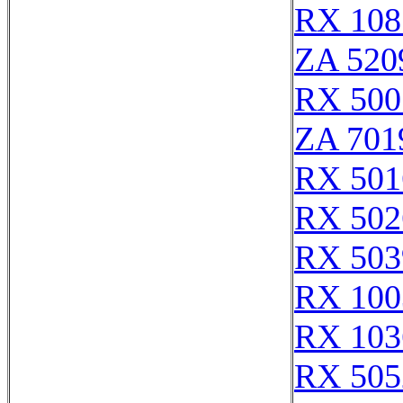
RX 108
ZA 520
RX 500
ZA 701
RX 501
RX 502
RX 503
RX 100
RX 103
RX 505