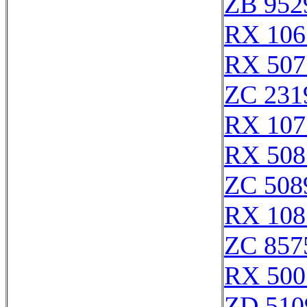
ZB 952
RX 106
RX 507
ZC 231
RX 107
RX 508
ZC 508
RX 108
ZC 857
RX 500
ZD 510