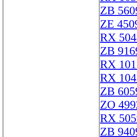
ZB 560
ZE 450
RX 504
ZB 916
RX 101
RX 104
ZB 605
ZO 499
RX 505
ZB 940