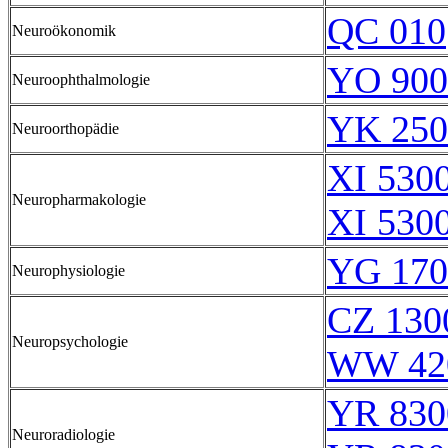
QC 010
Neuroökonomik
YO 900
Neuroophthalmologie
YK 250
Neuroorthopädie
XI 5300
Neuropharmakologie
XI 5300
YG 170
Neurophysiologie
CZ 130
Neuropsychologie
WW 42
YR 830
Neuroradiologie