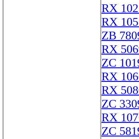
RX 102
RX 105
ZB 780
RX 506
ZC 101
RX 106
RX 508
ZC 330
RX 107
ZC 581