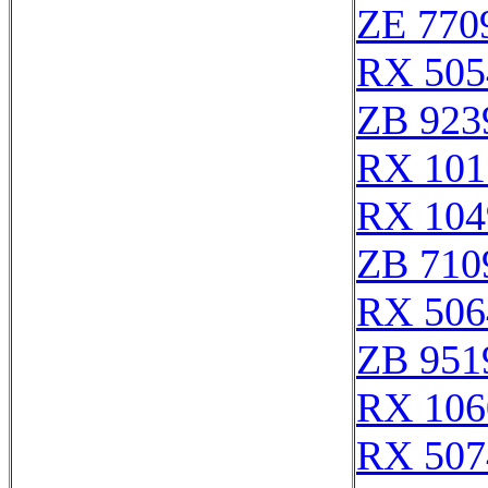
ZE 770
RX 505
ZB 923
RX 101
RX 104
ZB 710
RX 506
ZB 951
RX 106
RX 507