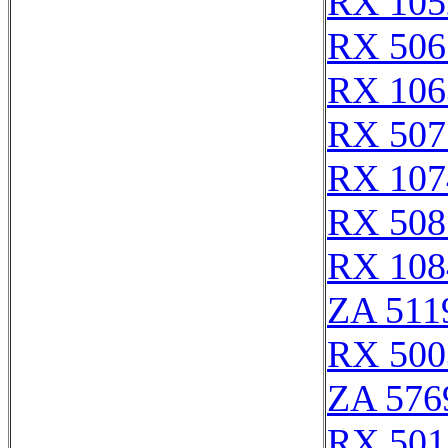
RX 105
RX 506
RX 106
RX 507
RX 107
RX 508
RX 108
ZA 511
RX 500
ZA 576
RX 501