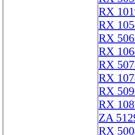
RX 101
RX 105
RX 506
RX 106
RX 507
RX 107
RX 509
RX 108
ZA 512
RX 500