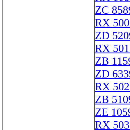
ZC 858
RX 500
ZD 520
RX 501
ZB 115
ZD 633
RX 502
ZB 510
ZE 105
RX 503