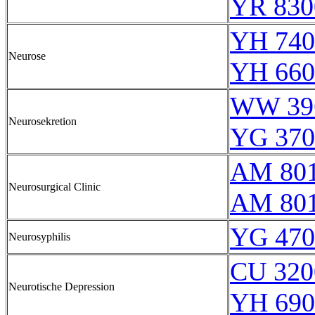
YR 830
YH 740
Neurose
YH 660
WW 39
Neurosekretion
YG 370
AM 80
Neurosurgical Clinic
AM 80
YG 470
Neurosyphilis
CU 320
Neurotische Depression
YH 690