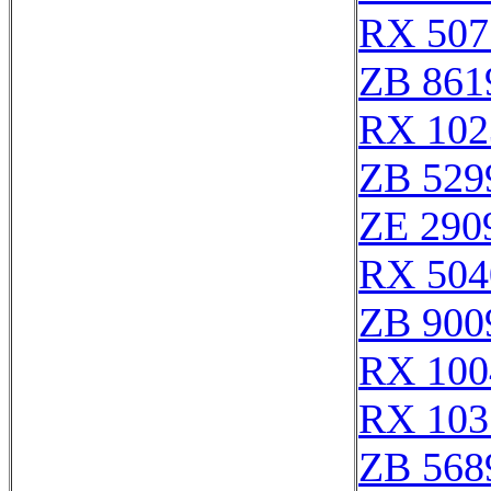
RX 507
ZB 861
RX 102
ZB 529
ZE 290
RX 504
ZB 900
RX 100
RX 103
ZB 568