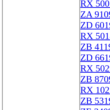
RX 500
ZA 910
ZD 601
RX 501
ZB 411
ZD 661
RX 502
ZB 870
RX 102
ZB 531