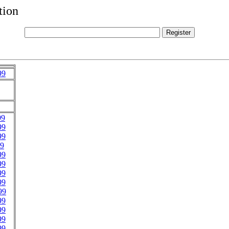
tion
99
99
99
99
49
99
99
99
99
99
99
99
99
99