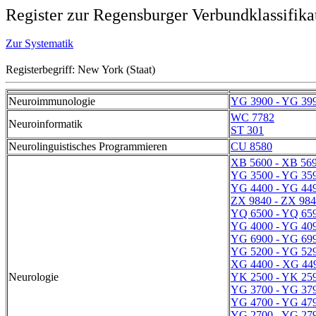
Register zur Regensburger Verbundklassifika
Zur Systematik
Registerbegriff: New York (Staat)
Neuroimmunologie
YG 3900 - YG 39
WC 7782
Neuroinformatik
ST 301
Neurolinguistisches Programmieren
CU 8580
XB 5600 - XB 56
YG 3500 - YG 35
YG 4400 - YG 44
ZX 9840 - ZX 98
YQ 6500 - YQ 65
YG 4000 - YG 40
YG 6900 - YG 69
YG 5200 - YG 52
XG 4400 - XG 44
Neurologie
YK 2500 - YK 25
YG 3700 - YG 37
YG 4700 - YG 47
YG 2700 - YG 27