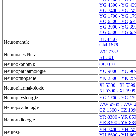
YG 4300 - YG 43
YG 7400 - YG 74
YG 1700 - YG 17
YQ 6500 - YQ 67
YG 3900 - YG 39
YG 6300 - YG 63
KL 4450
Neuromantik
GM 1678
WC 7782
Neuronales Netz
ST 301
Neuroökonomik
QC 010
Neuroophthalmologie
YO 9000 - YO 90
Neuroorthopädie
YK 2500 - YK 25
XI 5300 - XI 5399
Neuropharmakologie
XI 5300 - XI 5999
Neurophysiologie
YG 1700 - YG 17
WW 4200 - WW 4
Neuropsychologie
CZ 1300 - CZ 139
YR 8300 - YR 85
Neuroradiologie
YR 8300 - YR 83
YH 7400 - YH 74
Neurose
YH 6600 - YH 66