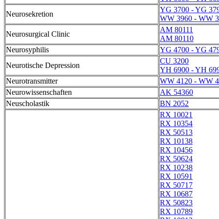
YG 3700 - YG 37
Neurosekretion
WW 3960 - WW 3
AM 80111
Neurosurgical Clinic
AM 80110
Neurosyphilis
YG 4700 - YG 47
CU 3200
Neurotische Depression
YH 6900 - YH 69
Neurotransmitter
WW 4120 - WW 4
Neurowissenschaften
AK 54360
Neuscholastik
BN 2052
RX 10021
RX 10354
RX 50513
RX 10138
RX 10456
RX 50624
RX 10238
RX 10591
RX 50717
RX 10687
RX 50823
RX 10789