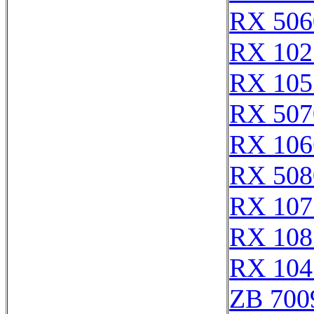
RX 506
RX 102
RX 105
RX 507
RX 106
RX 508
RX 107
RX 108
RX 104
ZB 700