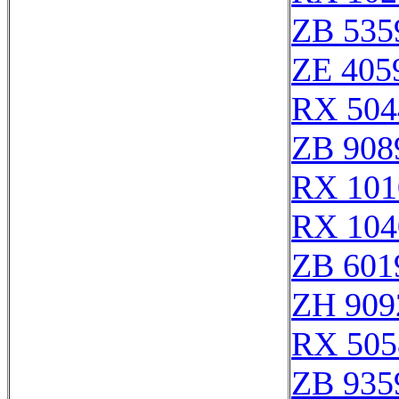
ZB 535
ZE 405
RX 504
ZB 908
RX 101
RX 104
ZB 601
ZH 909
RX 505
ZB 935