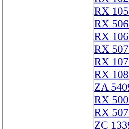
RX 105
RX 506
RX 106
RX 507
RX 107
RX 108
ZA 540
RX 500
RX 507
ZC 133