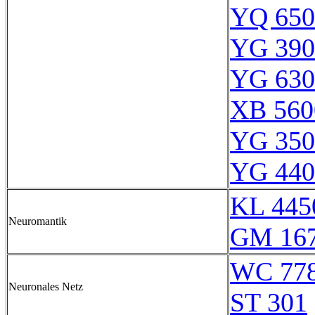
YQ 650
YG 390
YG 630
XB 560
YG 350
YG 440
KL 445
Neuromantik
GM 16
WC 77
Neuronales Netz
ST 301