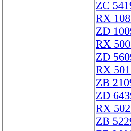
ZC 541
RX 108
ZD 100
RX 500
ZD 560
RX 501
ZB 210
ZD 643
RX 502
ZB 522