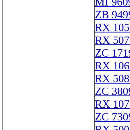
MI 960
ZB 949
RX 105
RX 507
ZC 171
RX 106
RX 508
ZC 380
RX 107
ZC 730
RX 500