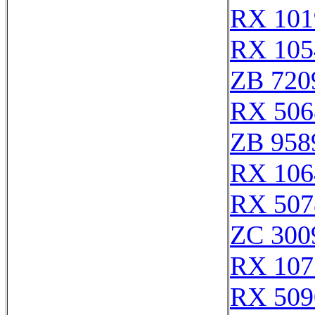
RX 101
RX 105
ZB 720
RX 506
ZB 958
RX 106
RX 507
ZC 300
RX 107
RX 509