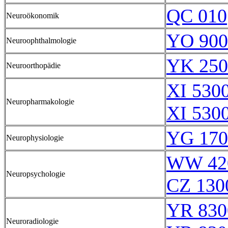
QC 010
Neuroökonomik
YO 900
Neuroophthalmologie
YK 250
Neuroorthopädie
XI 5300
Neuropharmakologie
XI 5300
YG 170
Neurophysiologie
WW 42
Neuropsychologie
CZ 130
YR 830
Neuroradiologie