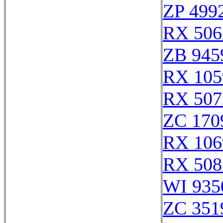
ZP 499
RX 506
ZB 945
RX 105
RX 507
ZC 170
RX 106
RX 508
WI 935
ZC 351