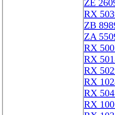
ZE 260
RX 503
ZB 898
ZA 550
RX 500
RX 501
RX 502
RX 102
RX 504
RX 100