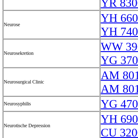
YR 830
YH 660
Neurose
YH 740
WW 39
Neurosekretion
YG 370
AM 80
Neurosurgical Clinic
AM 80
YG 470
Neurosyphilis
YH 690
Neurotische Depression
CU 320