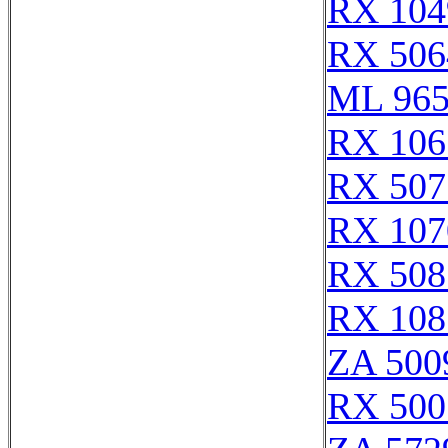
RX 104
RX 506
ML 96
RX 106
RX 507
RX 107
RX 508
RX 108
ZA 500
RX 500