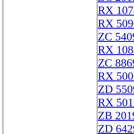
RX 107
RX 509
ZC 540
RX 108
ZC 886
RX 500
ZD 550
RX 501
ZB 201
ZD 642