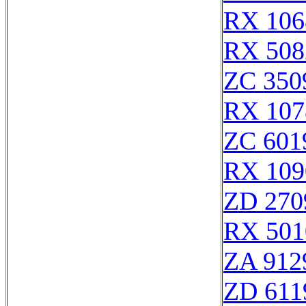
RX 106
RX 508
ZC 350
RX 107
ZC 601
RX 109
ZD 270
RX 501
ZA 912
ZD 611