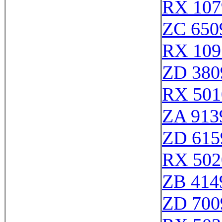
RX 107
ZC 650
RX 109
ZD 380
RX 501
ZA 913
ZD 615
RX 502
ZB 414
ZD 700