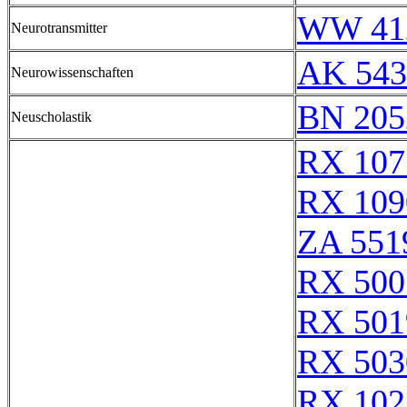
WW 41
Neurotransmitter
AK 543
Neurowissenschaften
BN 205
Neuscholastik
RX 107
RX 109
ZA 551
RX 500
RX 501
RX 503
RX 102