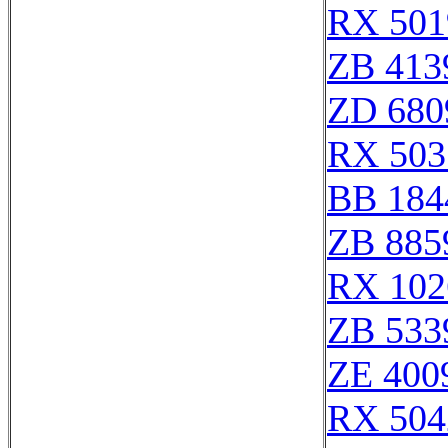
RX 501
ZB 413
ZD 680
RX 503
BB 184
ZB 885
RX 102
ZB 533
ZE 400
RX 504