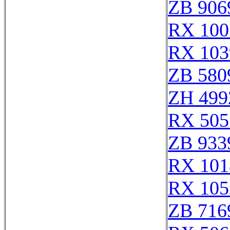
ZB 906
RX 100
RX 103
ZB 580
ZH 499
RX 505
ZB 933
RX 101
RX 105
ZB 716