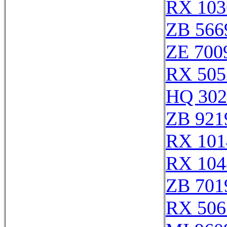
RX 103
ZB 566
ZE 700
RX 505
HQ 302
ZB 921
RX 101
RX 104
ZB 701
RX 506