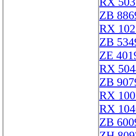
RX 503
ZB 886
RX 102
ZB 534
ZE 401
RX 504
ZB 907
RX 100
RX 104
ZB 600
ZH 809