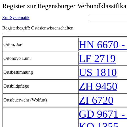
Register zur Regensburger Verbundklassifika
Zur Systematik
Registerbegriff: Ostasienwissenschaften
HN 6670 -
Orton, Joe
LF 2719
Ortonovo-Luni
US 1810
Ortsbestimmung
ZH 9450
Ortsbildpflege
ZI 6720
Ortsfeuerwehr (Wolfurt)
GD 9671 -
KQ 1355